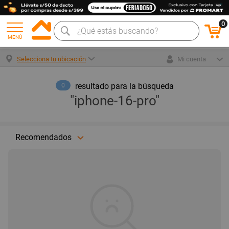
0
MENÚ
Selecciona tu ubicación
Mi cuenta
resultado para la búsqueda
0
"iphone-16-pro"
Recomendados