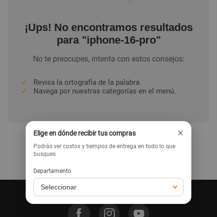
¡Ups! No encontramos resultados
para "iphone-16-pro"
No te preocupes, intenta con estos consejos:
✓
Revisa la ortografía de la palabra.
✓
Navega por nuestras categorías en el menú.
×
Elige en dónde recibir tus compras
Podrás ver costos y tiempos de entrega en todo lo que
busques
Ir a la home
Departamento
Síguenos en nuestras redes: