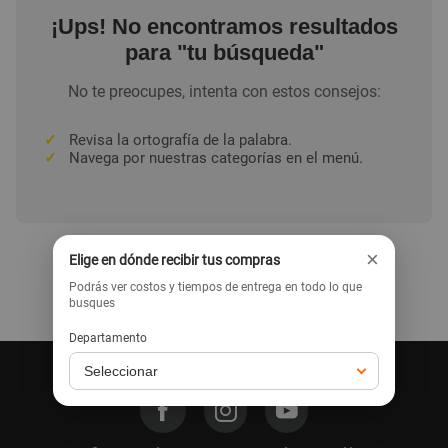
¡Ups! No encontramos resultados
para "tu búsqueda"
No te preocupes, intenta con estos consejos:
✓
Revisa la ortografía de la palabra.
✓
Navega por nuestras categorías en el menú.
×
Elige en dónde recibir tus compras
Podrás ver costos y tiempos de entrega en todo lo que
Ir a la home
busques
Departamento
Síguenos en nuestras redes: