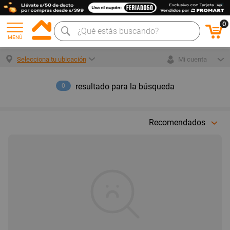
0
MENÚ
Selecciona tu ubicación
Mi cuenta
resultado para la búsqueda
0
Recomendados