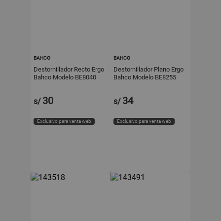
BAHCO
BAHCO
Destornillador Recto Ergo
Destornillador Plano Ergo
Bahco Modelo BE8040
Bahco Modelo BE8255
Acero 4.0x100mm
ergo 6.5x150mm
30
34
s/
s/
Exclusivo para venta web
Exclusivo para venta web