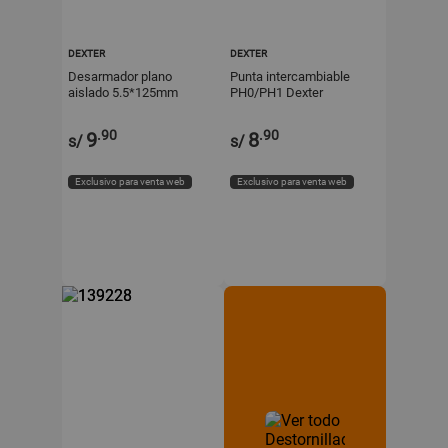
DEXTER
DEXTER
Desarmador plano
Punta intercambiable
aislado 5.5*125mm
PH0/PH1 Dexter
Dexter
.90
.90
9
8
s/
s/
Exclusivo para venta web
Exclusivo para venta web