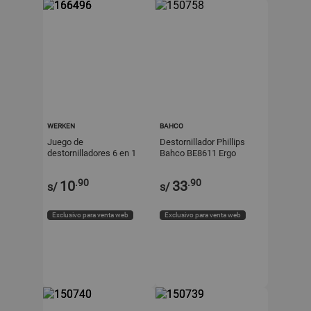
WERKEN
BAHCO
Juego de
Destornillador Phillips
destornilladores 6 en 1
Bahco BE8611 Ergo
Werken
Negro 1x75mm
.90
.90
10
33
s/
s/
Exclusivo para venta web
Exclusivo para venta web