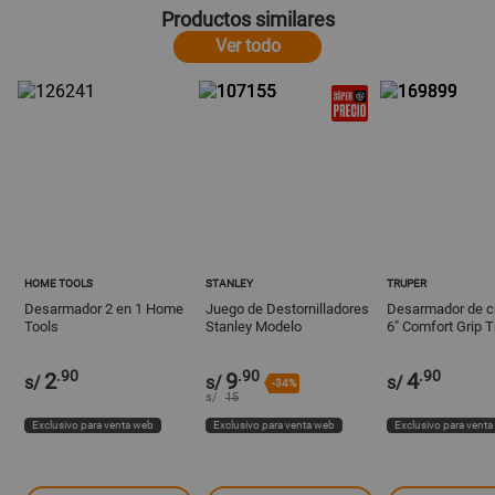
Productos similares
Ver todo
HOME TOOLS
STANLEY
TRUPER
Desarmador 2 en 1 Home
Juego de Destornilladores
Desarmador de cr
Tools
Stanley Modelo
6" Comfort Grip T
STMT66670840 de Acero
Cromado
.90
.90
.90
2
9
4
s/
s/
s/
-34%
s/
15
Exclusivo para venta web
Exclusivo para venta web
Exclusivo para vent