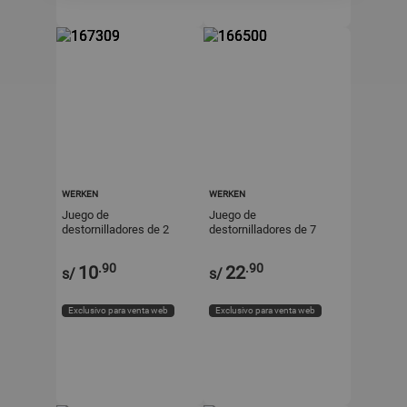
WERKEN
WERKEN
Juego de
Juego de
destornilladores de 2
destornilladores de 7
piezas Werken
piezas Werken
.90
.90
10
22
s/
s/
Exclusivo para venta web
Exclusivo para venta web