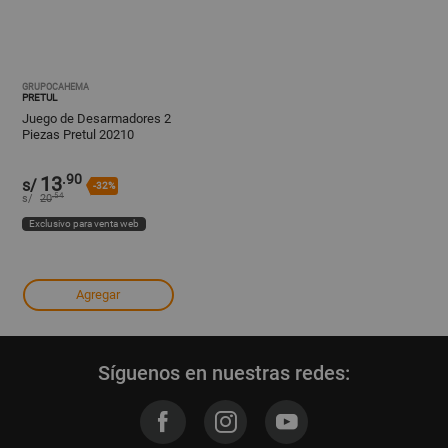
GRUPOCAHEMA
PRETUL
Juego de Desarmadores 2
Piezas Pretul 20210
.90
13
s/
-32%
.54
s/
20
Exclusivo para venta web
Agregar
Síguenos en nuestras redes: