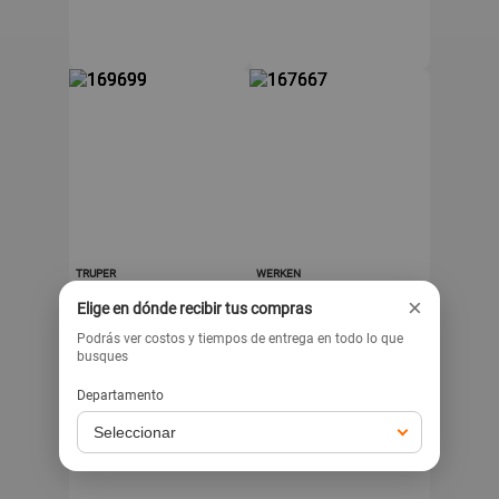
TRUPER
WERKEN
Juego 7 Desarmadores
Juego de
×
Elige en dónde recibir tus compras
Dieléctricos Truper
destornilladores de 4
piezas Werken
Podrás ver costos y tiempos de entrega en todo lo que
busques
.90
.90
69
16
s/
s/
Departamento
Exclusivo para venta web
Exclusivo para venta web