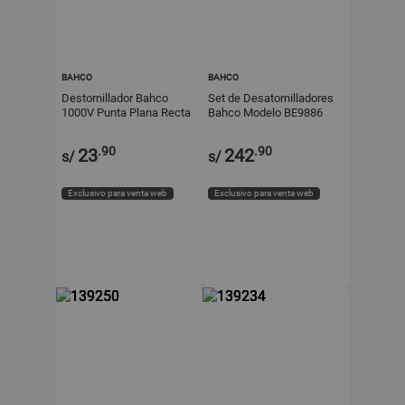
BAHCO
BAHCO
Destornillador Bahco
Set de Desatornilladores
1000V Punta Plana Recta
Bahco Modelo BE9886
6.5x150mm Modelo
Cromado Ergonómico de
6236.5150
6 Piezas
.90
.90
23
242
s/
s/
Exclusivo para venta web
Exclusivo para venta web