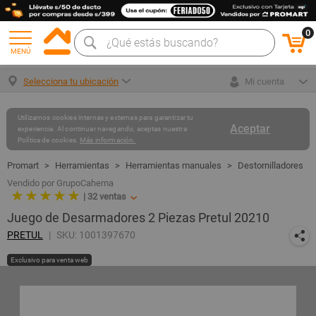
0
MENÚ
Selecciona tu ubicación
Mi cuenta
Utilizamos cookies internas y externas para garantizar tu
Aceptar
experiencia. Al continuar navegando, aceptas nuestra
Política de cookies.
Más información.
Herramientas
Herramientas manuales
Destornilladores
Vendido por GrupoCahema
★ ★ ★ ★ ★
|
32
ventas
Juego de Desarmadores 2 Piezas Pretul 20210
PRETUL
SKU: 1001397670
Exclusivo para venta web