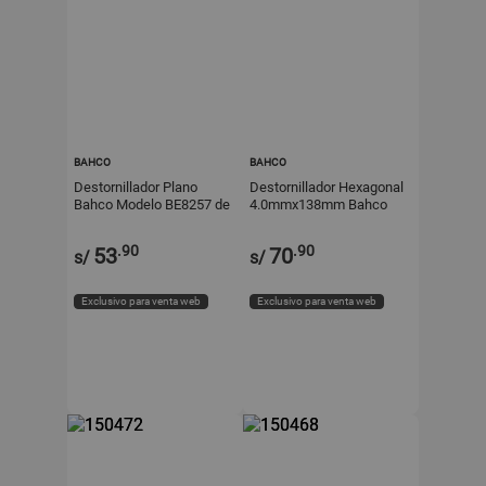
BAHCO
BAHCO
Destornillador Plano
Destornillador Hexagonal
Bahco Modelo BE8257 de
4.0mmx138mm Bahco
Acero 8.0x175mm
Modelo 900T040150
.90
.90
53
70
s/
s/
Exclusivo para venta web
Exclusivo para venta web