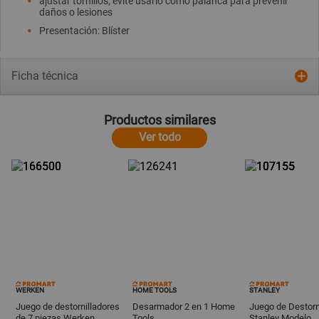
ajustar tornillos; evite usarlo como palanca para prevenir
daños o lesiones
Presentación: Blíster
Ficha técnica
Productos similares
Ver todo
WERKEN
HOME TOOLS
STANLEY
Juego de destornilladores
Desarmador 2 en 1 Home
Juego de Destorn
de 7 piezas Werken
Tools
Stanley Modelo