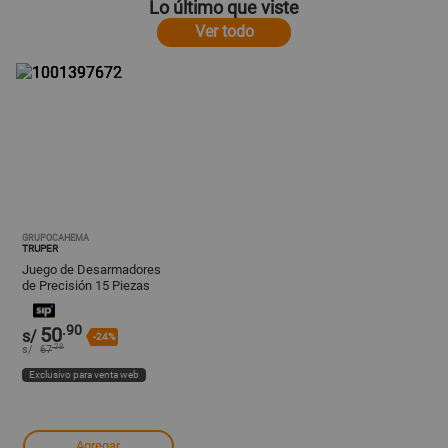
Lo último que viste
Ver todo
GRUPOCAHEMA
TRUPER
Juego de Desarmadores
de Precisión 15 Piezas
Truper 14205
.90
50
s/
-24%
.28
s/
67
Exclusivo para venta web
Agregar