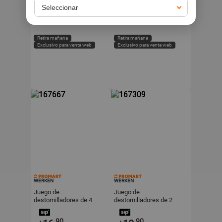
.90
.90
4
69
s/
s/
Retira mañana
Retira mañana
Exclusivo para venta web
Exclusivo para venta web
WERKEN
WERKEN
Juego de
Juego de
destornilladores de 4
destornilladores de 2
piezas Werken
piezas Werken
.90
.90