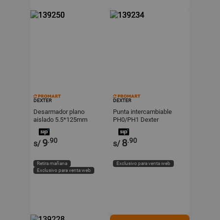
DEXTER
DEXTER
Desarmador plano
Punta intercambiable
aislado 5.5*125mm
PH0/PH1 Dexter
Dexter
.90
.90
9
8
s/
s/
Retira mañana
Exclusivo para venta web
Exclusivo para venta web