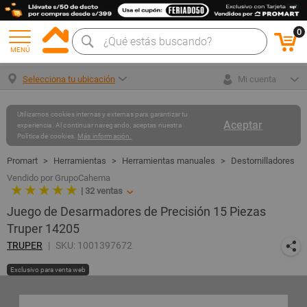
0
MENÚ
Selecciona tu ubicación
Mi cuenta
Utilizamos cookies internas y externas para garantizar tu
Aceptar
experiencia. Al continuar navegando, aceptas nuestra
Política de cookies.
Más información.
Herramientas
Herramientas manuales
Destornilladores
Vendido por GrupoCahema
★ ★ ★ ★ ★
|
32
ventas
Juego de Desarmadores de Precisión 15 Piezas
Truper 14205
TRUPER
SKU: 1001397672
Exclusivo para venta web