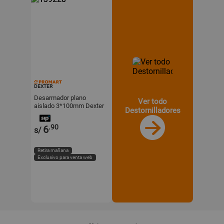
DEXTER
Desarmador plano
Ver todo
aislado 3*100mm Dexter
Destornilladores
.90
6
s/
Retira mañana
Exclusivo para venta web