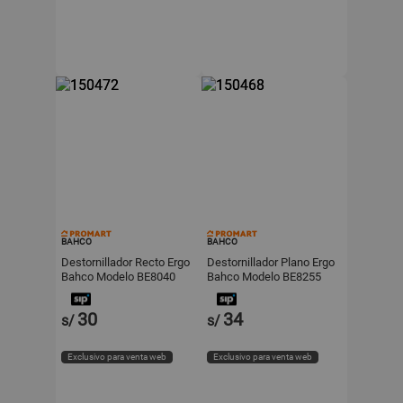
BAHCO
BAHCO
Destornillador Recto Ergo
Destornillador Plano Ergo
Bahco Modelo BE8040
Bahco Modelo BE8255
Acero 4.0x100mm
ergo 6.5x150mm
30
34
s/
s/
Exclusivo para venta web
Exclusivo para venta web