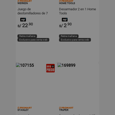
WERKEN
HOME TOOLS
Juego de
Desarmador 2 en 1 Home
destornilladores de 7
Tools
piezas Werken
.90
.90
22
2
s/
s/
Retira mañana
Retira mañana
Exclusivo para venta web
Exclusivo para venta web
STANLEY
TRUPER