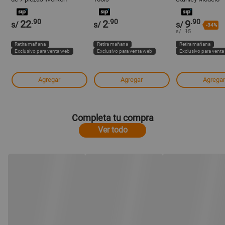
STMT66670840 d
Cromado
.90
.90
.90
22
2
9
s/
s/
s/
-34%
s/
15
Retira mañana
Retira mañana
Retira mañana
Exclusivo para venta web
Exclusivo para venta web
Exclusivo para vent
Agregar
Agregar
Agregar
Completa tu compra
Ver todo