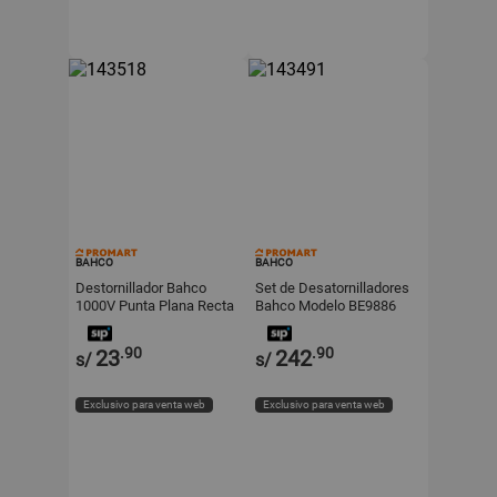
BAHCO
BAHCO
Destornillador Bahco
Set de Desatornilladores
1000V Punta Plana Recta
Bahco Modelo BE9886
6.5x150mm Modelo
Cromado Ergonómico de
6236.5150
6 Piezas
.90
.90
23
242
s/
s/
Exclusivo para venta web
Exclusivo para venta web