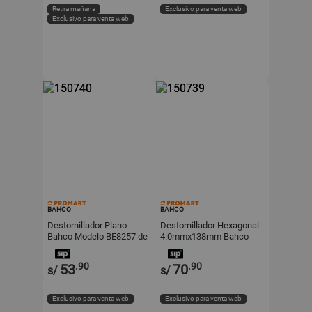
Retira mañana
Exclusivo para venta web
Exclusivo para venta web
BAHCO
BAHCO
Destornillador Plano
Destornillador Hexagonal
Bahco Modelo BE8257 de
4.0mmx138mm Bahco
Acero 8.0x175mm
Modelo 900T040150
.90
.90
53
70
s/
s/
Exclusivo para venta web
Exclusivo para venta web