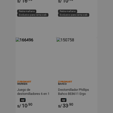
16
10
s/
s/
Retira mañana
Retira mañana
Exclusivo para venta web
Exclusivo para venta web
WERKEN
BAHCO
Juego de
Destornillador Phillips
destornilladores 6 en 1
Bahco BE8611 Ergo
Werken
Negro 1x75mm
.90
.90
10
33
s/
s/