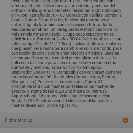
Peso soportado: 8 kg. Softbox 70x100 cm: Ventana con el
interior plateado. Tela difusora para interior y exterior del
softbox. Grilla, que nos permite direccionar la luz. Fabricado
en Nylon. Tamaño de 70×100 Montaje con varillas. Sombrilla
blanca Godox: Difunde la luz, haciéndola más suave y
natural. Iguala la iluminación de la escena fotografiada.
Reduce las sombras. Un paraguas es el modificador de luz
más simple y más utilizado. Ocupa poco espacio y no es
difícil de usar. Barn door Godox BD-04: Debe montarse en un
reflector tipo Olla de 7? (17.5cm). Incluye 4 filtros de colores
que pueden ser usados para cambiar el color del fondo, para
corrección de color, o para crear efectos artísticos. Sistema
de compuertas para un control personalizado de la luz. La
grilla está diseñada para direccionar la luz y crear efectos
puntuales y precisos. Tamaño: 19x19x2cm aprox.
Disparador Godox XT16: Compatible con con prácticamente
todas las cámaras DSLR actuales (Canon, Nikon, Pentax,
Olympus, etc) Posee el sistema de radio Godox X1
compatible tanto con flashes portátiles como flashes de
estudio. Sistema de radio 2.4Ghz (hasta 50 metros).
Soporta hasta 16 grupos. Velocidad de sincronización:
Hasta 1/250 Puede encender la luz de modelado de los
flashes de estudio. Utiliza 2 pilas AA.
Ficha técnica