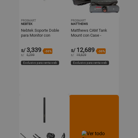
PROSMART
PROSMART
NEBTEK
MATTHEWS
Nebtek Soporte Doble
Matthews CAM Tank
para Monitor con
Mount con Case -
Adaptador V-Mount de
Capacidad de Carga 180
2.5mm
lb, Peso 10 lb, Inclinación
3,339
12,689
s/
s/
Ver
-36%
-36%
s/
5,299
s/
19,829
Exclusivo para venta web
Exclusivo para venta web