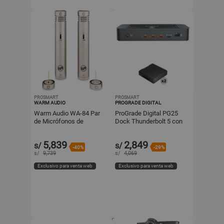
PROSMART
PROSMART
WARM AUDIO
PROGRADE DIGITAL
Warm Audio WA-84 Par
ProGrade Digital PG25
de Micrófonos de
Dock Thunderbolt 5 con
Condensador Pequeño
2 Lectores de Tarjeta
con Cápsulas Cardioide y
CFexpress Type B USB 4.
5,839
2,849
s/
s/
Omni
-40%
-29%
s/
9,739
s/
4,069
Exclusivo para venta web
Exclusivo para venta web