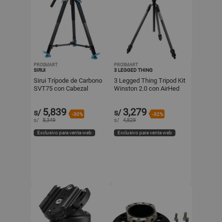
PROSMART
PROSMART
SIRUI
3 LEGGED THING
Sirui Trípode de Carbono
3 Legged Thing Tripod Kit
SVT75 con Cabezal
Winston 2.0 con AirHed
Fluido VHS10 -
Pro Ball Head -
Capacidad de Carga 22
Capacidad de Carga 88
5,839
3,279
s/
s/
lb, Altur
lb,
-30%
-32%
s/
8,349
s/
4,829
Exclusivo para venta web
Exclusivo para venta web