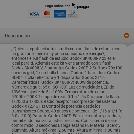
Descripción
¿Quieres repotenciar tu estudio con un flash de estudio con
un gran brillo pero muy poco consumo de energía?,
entonces el Kit flash de estudio Godox SK400II-V x3 es el
ideal para ti. Además este kit viene armado con 3 flash
Godox SK400II-V, 3 parantes Godox 260T, 2 Softbox 70x100
cm más grid, 1 sombrilla blanca Godox, 1 barn door Godox
BD-04, 1 olla reflectora y 1 disparador Godox XT16.
Características: Godox SK400II-V: 400W de potencia.
Número de guía: 65 a ISO 100) Luz de modelado LED de
10W con ajuste de 5 a 100%. Temperatura de color
5700K+-200K Tiempo de reci.: 0.1 a 1.5s Duración de flash:
1/2000 a 1/800s Radio receptor incorporado del sistema
Godox X (2.4GHz) Control de potencia desde los
transmisores Godox. 40 pasos de potencia, de 1/16 a 1/1 (o
6.0 a 10.0) Parante Godox 260T: Fácil de montar y graduar,
permitiendo realizar ajustes precisos. Con sistema de aire
comprimido. 3 secciones Espiga estándar. Material: acero y
aluminio. Altura máxima: 2,60 mts. Altura mínima: 1,00 mts.