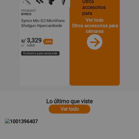
PROSMART
SYNCO
Ver todo
Synco Mic-D2 Micrófono
Otros accesorios para
Shotgun Hipercardioide
con Boompole de 7.5' y
cámaras
Accesorios
3,329
s/
-33%
s/
4,969
Exclusivo para venta web
Lo último que viste
Ver todo