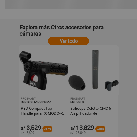
Explora más Otros accesorios para
cámaras
Ver todo
PROSMART
PROSMART
RED DIGITAL CINEMA
SCHOEPS
RED Compact Top
Schoeps Colette CMC 6
Handle para KOMODO-X,
Amplificador de
V-RAPTOR y V-RAPTOR
Micrófono con Cápsula
XL - Diseño Modular con
Condensadora
3,529
13,829
s/
s/
Incrust
Omnidireccional
-37%
-40%
s/
5,609
s/
23,049