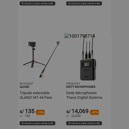
Exclusivo para venta web
Exclusivo para venta web
IBYZASHOP
PROSMART
ULANZI
DEITY MICROPHONES
Trípode extensible
Deity Microphones
ULANZI MT-44 Para
Theos Digital Sistema
celulares o cámaras de
Inalámbrico de
hasta 1Kg
Micrófono Lavalier Omni
135
14,069
s/
s/
para 2 Pe
-10%
-37%
s/
150
s/
22,339
Exclusivo para venta web
Exclusivo para venta web