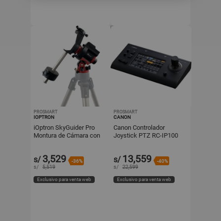
PROSMART
PROSMART
IOPTRON
CANON
iOptron SkyGuider Pro
Canon Controlador
Montura de Cámara con
Joystick PTZ RC-IP100
AccuAlign - Sistema de
con Pantalla Táctil de 7" y
Seguimiento Ecuatorial
Control de 100 Cámar
3,529
13,559
s/
s/
-36%
-40%
s/
5,519
s/
22,599
Exclusivo para venta web
Exclusivo para venta web