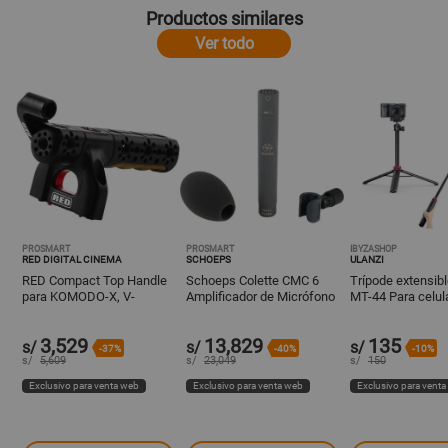
Productos similares
Ver todo
PROSMART
PROSMART
IBYZASHOP
RED DIGITAL CINEMA
SCHOEPS
ULANZI
RED Compact Top Handle
Schoeps Colette CMC 6
Trípode extensib
para KOMODO-X, V-
Amplificador de Micrófono
MT-44 Para celul
RAPTOR y V-RAPTOR XL -
con Cápsula
cámaras de hast
Diseño Modular con
Condensadora
3,529
13,829
135
Incrust
Omnidireccional
s/
s/
s/
-37%
-40%
-10%
s/
5,609
s/
23,049
s/
150
Exclusivo para venta web
Exclusivo para venta web
Exclusivo para vent