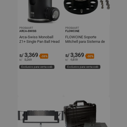
PROSMART
PROSMART
ARCA-SWISS
FLOWCINE
Arca-Swiss Monoball
FLOWCINE Soporte
Z1+ Single Pan Ball Head
Mitchell para Sistema de
130 lb de Capacidad de
Amortiguación Black Arm
Carga
(Masculino)
3,369
3,369
s/
s/
-36%
-30%
s/
5,269
s/
4,819
Exclusivo para venta web
Exclusivo para venta web