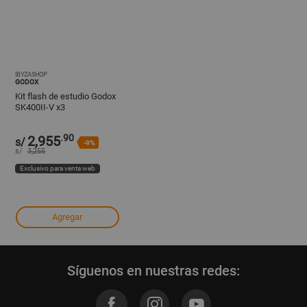
IBYZASHOP
GODOX
Kit flash de estudio Godox
SK400II-V x3
.90
2,955
s/
-9%
s/
3,255
Exclusivo para venta web
Agregar
Síguenos en nuestras redes: