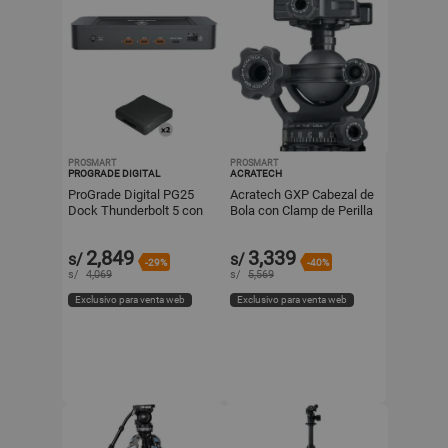
PROSMART
PROSMART
PROGRADE DIGITAL
ACRATECH
ProGrade Digital PG25
Acratech GXP Cabezal de
Dock Thunderbolt 5 con
Bola con Clamp de Perilla
2 Lectores de Tarjeta
- Capacidad de Carga 50
CFexpress Type B USB 4.
lb, Altura 4.2",
2,849
3,339
s/
s/
-29%
-40%
s/
4,069
s/
5,569
Exclusivo para venta web
Exclusivo para venta web