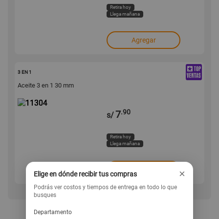
Retira hoy
Llega mañana
Agregar
11304
3 EN 1
Aceite 3 en 1 30 mm
.90
7
s/
Retira hoy
Llega mañana
Agregar
×
Elige en dónde recibir tus compras
Podrás ver costos y tiempos de entrega en todo lo que
busques
Departamento