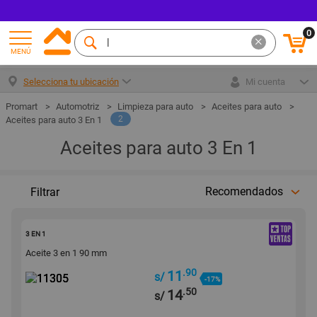
0
MENÚ
Selecciona tu ubicación
Mi cuenta
Automotriz
Limpieza para auto
Aceites para auto
2
Aceites para auto 3 En 1
Aceites para auto 3 En 1
Recomendados
Filtrar
11305
3 EN 1
Aceite 3 en 1 90 mm
.90
11
s/
-17%
.50
14
s/