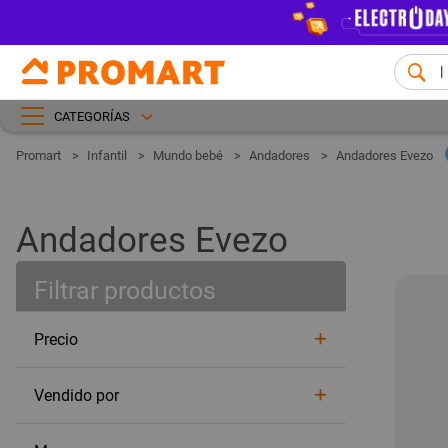
CATEGORÍAS
Infantil
Mundo bebé
Andadores
Andadores Evezo
Andadores Evezo
Filtrar productos
Precio
Vendido por