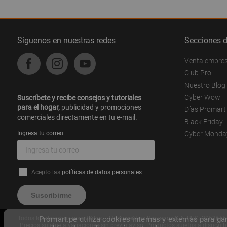
Síguenos en nuestras redes
Secciones 
Venta empre
Club Pro
Nuestro Blog
Cyber Wow
Suscríbete y recibe consejos y tutoriales
para el hogar,
publicidad y promociones
Días Promart
comerciales directamente en tu e-mail.
Black Friday
Ingresa tu correo
Cyber Monda
Acepto las
políticas de datos personales
Suscribirme
Todos los derechos reservados – Homecenters Peruanos S.A. RUC: 2053655785
Promart.pe utiliza cookies internas y externas para ga
Precios sujetos a variaciones sin previo aviso. Productos sujetos a dispon