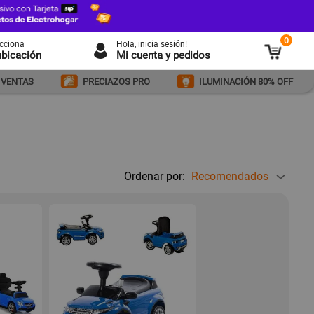
0
ecciona
Hola
, inicia sesión!
ubicación
Mi cuenta y pedidos
 VENTAS
PRECIAZOS PRO
ILUMINACIÓN 80% OFF
Ordenar por:
Recomendados