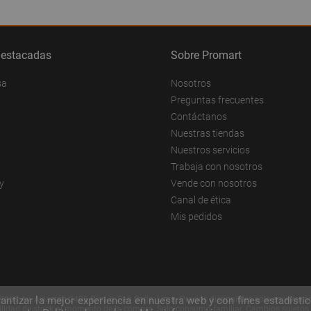
destacadas
Sobre Promart
sa
Nosotros
Preguntas frecuentes
Contáctanos
Nuestras tiendas
Nuestros servicios
Trabaja con nosotros
y
Vende con nosotros
Canal de ética
Mis pedidos
8 Av. Aviación 2405 Piso 5, San Borja, Lima. Precios disponibles solo en www.prom
rantizar la mejor experiencia en nuestra web y con fines estadísti
ibilidad de stock al momento de la compra. Solo consumo familiar. Cambios sujetos 