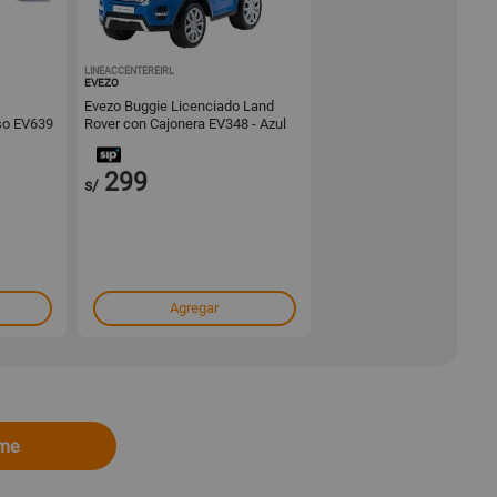
01446051
LINEACCENTEREIRL
1001446045
EVEZO
Evezo Buggie Licenciado Land
so EV639
Rover con Cajonera EV348 - Azul
299
s/
Agregar
ome