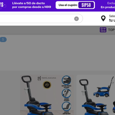
Sel
tu 
TOP
5