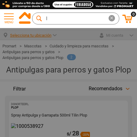
0
MENÚ
Selecciona tu ubicación
Mi cuenta
Mascotas
Cuidado y limpieza para mascotas
Antipulgas para perros y gatos
2
Antipulgas para perros y gatos Plop
Antipulgas para perros y gatos Plop
Recomendados
Filtrar
DGNORTEEIRL
1000538927
PLOP
Spray Antipulga y Garrapata 500ml Tilin Plop
28
s/
-20%