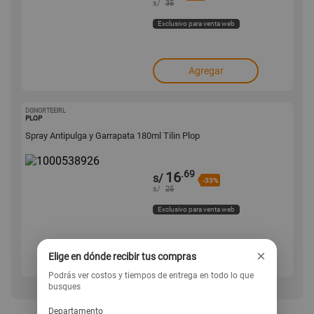
s/
35
Exclusivo para venta web
Agregar
DGNORTEEIRL
1000538926
PLOP
Spray Antipulga y Garrapata 180ml Tilin Plop
.69
16
s/
-33%
s/
25
Exclusivo para venta web
×
Elige en dónde recibir tus compras
Agregar
Podrás ver costos y tiempos de entrega en todo lo que
busques
Departamento