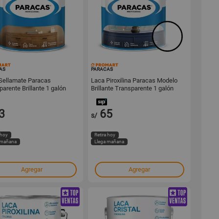
16285
16283
AS
PARACAS
Sellamate Paracas
Laca Piroxilina Paracas Modelo
arente Brillante 1 galón
Brillante Transparente 1 galón
3
65
s/
 hoy
Retira hoy
 mañana
Llega mañana
Agregar
Agregar