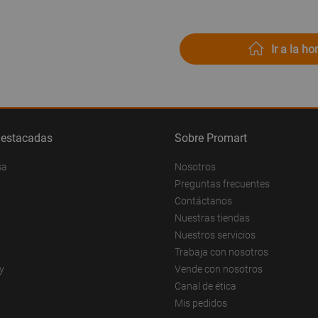
Ir a la h
destacadas
Sobre Promart
sa
Nosotros
Preguntas frecuentes
Contáctanos
Nuestras tiendas
Nuestros servicios
Trabaja con nosotros
y
Vende con nosotros
Canal de ética
Mis pedidos