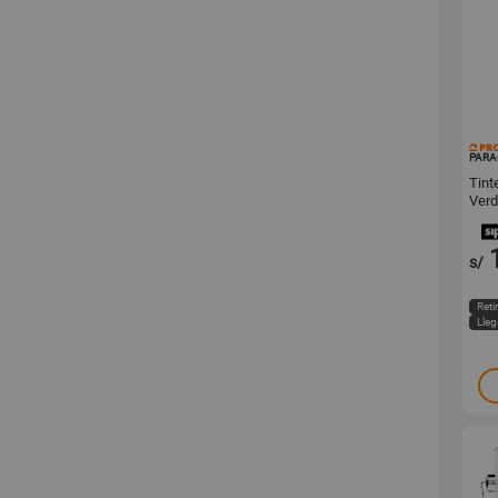
PARA
Tint
Verd
s/
Reti
Lle