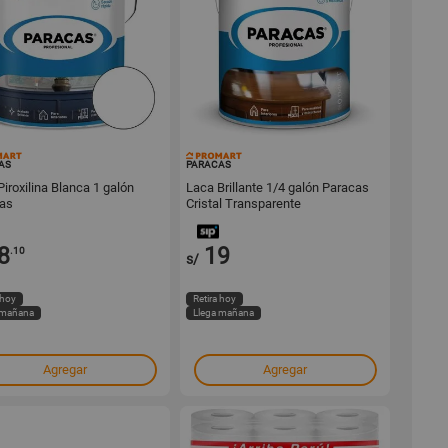
16279
16278
AS
PARACAS
iroxilina Blanca 1 galón
Laca Brillante 1/4 galón Paracas
as
Cristal Transparente
8
19
.10
s/
 hoy
Retira hoy
 mañana
Llega mañana
Agregar
Agregar