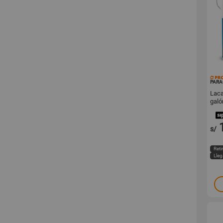
PARA
Laca
galó
s/
Reti
Lle