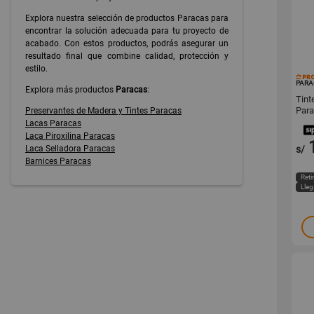
Explora nuestra selección de productos Paracas para
encontrar la solución adecuada para tu proyecto de
acabado. Con estos productos, podrás asegurar un
resultado final que combine calidad, protección y
estilo.
PARA
Explora más productos
Paracas
:
Tint
Para
Preservantes de Madera y Tintes Paracas
Lacas Paracas
Laca Piroxilina Paracas
Laca Selladora Paracas
s/
Barnices Paracas
Reti
Lle