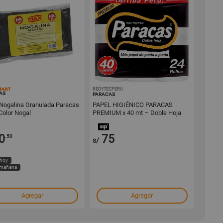
15194
REDYTECPERU
1001769342
AS
PARACAS
 Nogalina Granulada Paracas
PAPEL HIGIÉNICO PARACAS
Color Nogal
PREMIUM x 40 mt – Doble Hoja
0
75
.50
s/
 hoy
 mañana
Agregar
Agregar