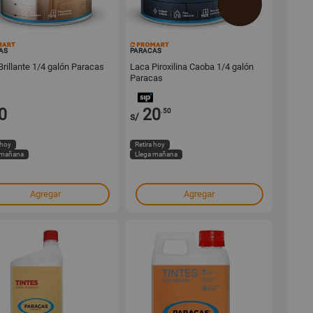
16276
83790
AS
PARACAS
Brillante 1/4 galón Paracas
Laca Piroxilina Caoba 1/4 galón
Paracas
0
20
.50
s/
 hoy
Retira hoy
 mañana
Llega mañana
Agregar
Agregar