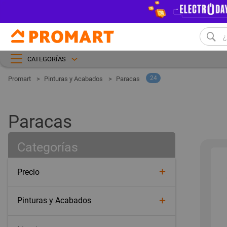
CATEGORÍAS
24
Pinturas y Acabados
Paracas
Paracas
Categorías
Precio
Pinturas y Acabados