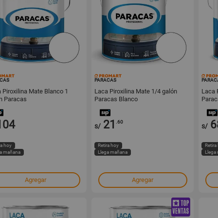
16281
16280
CAS
PARACAS
PARAC
 Piroxilina Mate Blanco 1
Laca Piroxilina Mate 1/4 galón
Laca P
n Paracas
Paracas Blanco
Parac
104
21
6
.60
s/
s/
ra hoy
Retira hoy
Retira
ga mañana
Llega mañana
Llega
Agregar
Agregar