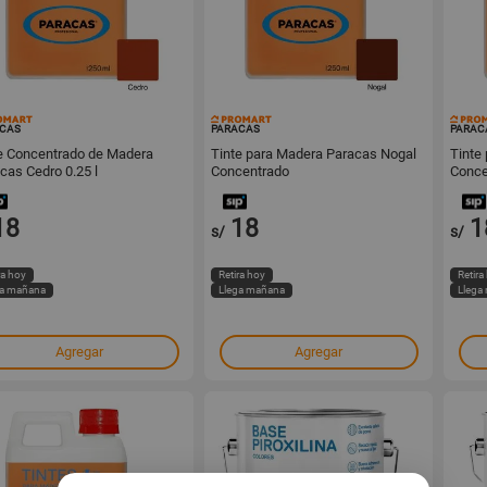
16302
16301
CAS
PARACAS
PARAC
e Concentrado de Madera
Tinte para Madera Paracas Nogal
Tinte
cas Cedro 0.25 l
Concentrado
Conce
18
18
1
s/
s/
ra hoy
Retira hoy
Retira
ga mañana
Llega mañana
Llega
Agregar
Agregar