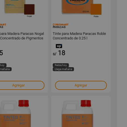
55599
16303
AS
PARACAS
 para Madera Paracas Nogal
Tinte para Madera Paracas Roble
ro Concentrado de Pigmentos
Concentrado de 0.25 l
iales
5
18
s/
 hoy
Retira hoy
 mañana
Llega mañana
Agregar
Agregar