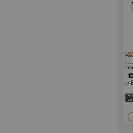
PARA
Laca
Par
s/
Reti
Lle