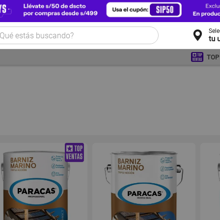
Sel
tu 
TOP