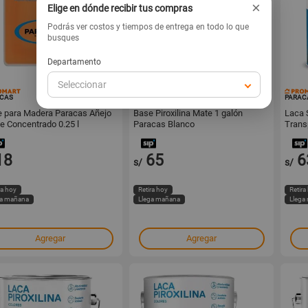
×
Elige en dónde recibir tus compras
Podrás ver costos y tiempos de entrega en todo lo que
busques
Departamento
Seleccionar
16295
16289
CAS
PARACAS
PARAC
e para Madera Paracas Añejo
Base Piroxilina Mate 1 galón
Laca 
e Concentrado 0.25 l
Paracas Blanco
Transp
18
65
6
s/
s/
ra hoy
Retira hoy
Retira
ga mañana
Llega mañana
Llega
Agregar
Agregar