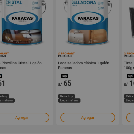
16277
16275
CAS
PARACAS
PARAC
 Piroxilina Cristal 1 galón
Laca selladora clásica 1 galón
Tinte
acas
Paracas
100g 
61
65
1
s/
s/
ra hoy
Retira hoy
Retira
ga mañana
Llega mañana
Llega
Agregar
Agregar