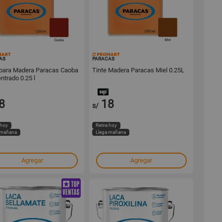
16300
16298
AS
PARACAS
 para Madera Paracas Caoba
Tinte Madera Paracas Miel 0.25L
ntrado 0.25 l
8
18
s/
 hoy
Retira hoy
 mañana
Llega mañana
Agregar
Agregar