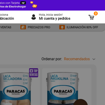
0
ecciona
Hola
, inicia sesión!
ubicación
Mi cuenta y pedidos
 VENTAS
PRECIAZOS PRO
ILUMINACIÓN 80% OFF
Ordenar por:
Recomendados