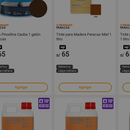
76049
55601
CAS
PARACAS
PARAC
 Piroxilina Caoba 1 galón
Tinte para Madera Paracas Miel 1
Tinte
acas
litro
1 lit
Espec
65
65
6
s/
s/
ra hoy
Retira hoy
Retira
ga mañana
Llega mañana
Llega
Agregar
Agregar