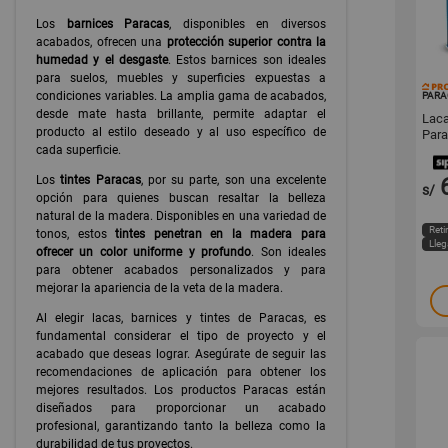
Los
barnices Paracas
, disponibles en diversos
acabados, ofrecen una
protección superior contra la
humedad y el desgaste
. Estos barnices son ideales
para suelos, muebles y superficies expuestas a
condiciones variables. La amplia gama de acabados,
PARA
desde mate hasta brillante, permite adaptar el
Laca
producto al estilo deseado y al uso específico de
Par
cada superficie.
Los
tintes Paracas
, por su parte, son una excelente
s/
opción para quienes buscan resaltar la belleza
natural de la madera. Disponibles en una variedad de
Reti
tonos, estos
tintes penetran en la madera para
Lle
ofrecer un color uniforme y profundo
. Son ideales
para obtener acabados personalizados y para
mejorar la apariencia de la veta de la madera.
Al elegir lacas, barnices y tintes de Paracas, es
fundamental considerar el tipo de proyecto y el
acabado que deseas lograr. Asegúrate de seguir las
recomendaciones de aplicación para obtener los
mejores resultados. Los productos Paracas están
diseñados para proporcionar un acabado
profesional, garantizando tanto la belleza como la
durabilidad de tus proyectos.