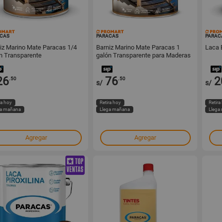
16293
16292
CAS
PARACAS
PARAC
iz Marino Mate Paracas 1/4
Barniz Marino Mate Paracas 1
Laca 
n Transparente
galón Transparente para Maderas
26
76
2
.50
.50
s/
s/
ra hoy
Retira hoy
Retira
ga mañana
Llega mañana
Llega
Agregar
Agregar