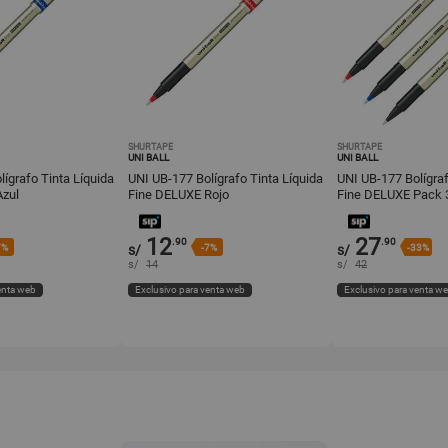
SHURTAPE
SHURTAPE
UNI BALL
UNI BALL
ígrafo Tinta Líquida
UNI UB-177 Bolígrafo Tinta Líquida
UNI UB-177 Bolígraf
Azul
Fine DELUXE Rojo
Fine DELUXE Pack 
12
27
.90
.90
7%
s/
-7%
s/
-33%
s/
14
s/
42
enta web
Exclusivo para venta web
Exclusivo para venta w