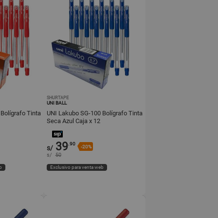
SHURTAPE
UNI BALL
olígrafo Tinta
UNI Lakubo SG-100 Bolígrafo Tinta
Seca Azul Caja x 12
39
.90
s/
-20%
s/
50
b
Exclusivo para venta web