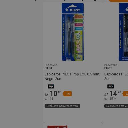
PLAZAVEA
PLAZAVEA
PILOT
PILOT
Lapiceros PILOT Pop LOL 0.5 mm.
Lapiceros PI
Negro 2un
3un
10
14
.90
.90
s/
-1%
s/
-
.60
s/
11
s/
15
Exclusivo para venta web
Exclusivo para v