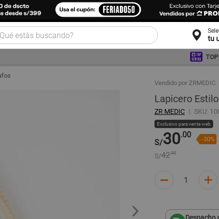
Sel
tu 
TOP
afos
Vendido por ZRMEDIC
Lapicero Esti
ZR MEDIC
SKU: 1
Exclusivo para venta web
30
.00
-30%
S/
42
.90
S/
Despacho a