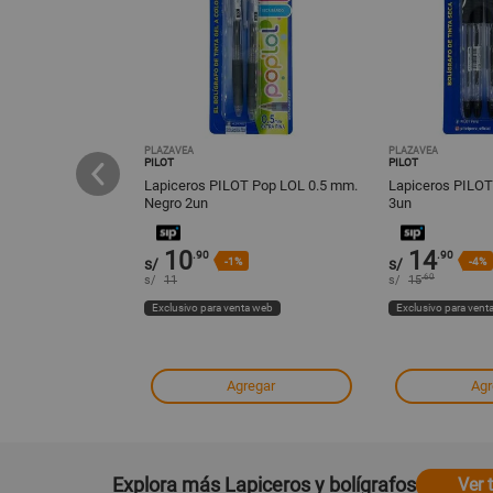
PLAZAVEA
PLAZAVEA
PILOT
PILOT
grafo Tinta
Lapiceros PILOT Pop LOL 0.5 mm.
Lapiceros PILO
ro Rojo
Negro 2un
3un
10
14
.90
.90
%
s/
-1%
s/
-4%
.60
s/
11
s/
15
ta web
Exclusivo para venta web
Exclusivo para vent
regar
Agregar
Agr
Explora más Lapiceros y bolígrafos
Ver 