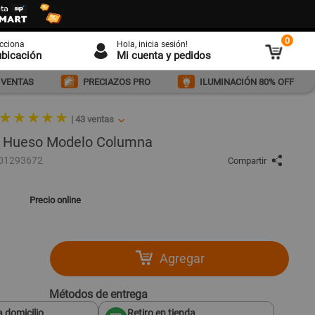
0
ecciona
Hola
, inicia sesión!
ubicación
Mi cuenta y pedidos
 VENTAS
PRECIAZOS PRO
ILUMINACIÓN 80% OFF
★ ★ ★ ★ ★
|
43
ventas
lo Hueso Modelo Columna
001293672
Compartir
Precio online
Agregar
Métodos de entrega
 domicilio
Retiro en tienda