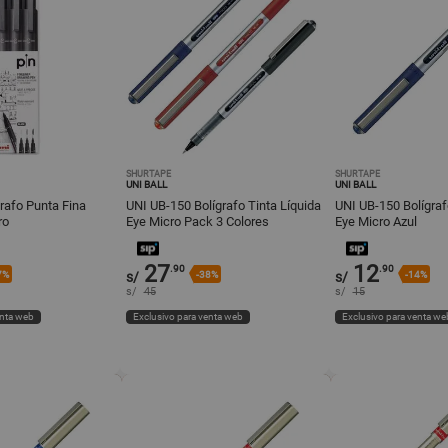
SHURTAPE
SHURTAPE
UNI BALL
UNI BALL
grafo Punta Fina
UNI UB-150 Bolígrafo Tinta Líquida
UNI UB-150 Bolígraf
ro
Eye Micro Pack 3 Colores
Eye Micro Azul
27
12
.90
.90
7%
s/
-38%
s/
-14%
s/
45
s/
15
enta web
Exclusivo para venta web
Exclusivo para venta we