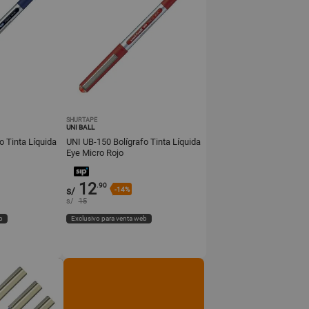
SHURTAPE
UNI BALL
o Tinta Líquida
UNI UB-150 Bolígrafo Tinta Líquida
Eye Micro Rojo
12
.90
s/
-14%
s/
15
b
Exclusivo para venta web