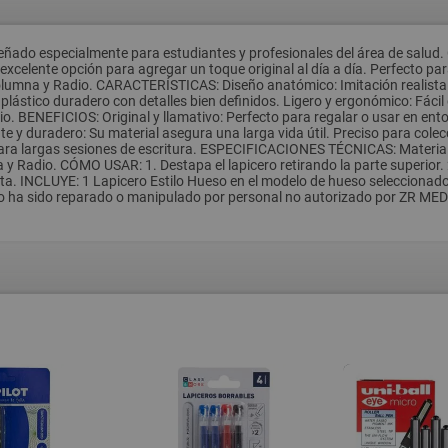
iseñado especialmente para estudiantes y profesionales del área de salud.
excelente opción para agregar un toque original al día a día. Perfecto pa
Columna y Radio. CARACTERÍSTICAS: Diseño anatómico: Imitación realista
 plástico duradero con detalles bien definidos. Ligero y ergonómico: Fáci
o. BENEFICIOS: Original y llamativo: Perfecto para regalar o usar en ent
 y duradero: Su material asegura una larga vida útil. Preciso para colec
a largas sesiones de escritura. ESPECIFICACIONES TÉCNICAS: Material: P
 y Radio. CÓMO USAR: 1. Destapa el lapicero retirando la parte superior. 2
 tinta. INCLUYE: 1 Lapicero Estilo Hueso en el modelo de hueso seleccion
to ha sido reparado o manipulado por personal no autorizado por ZR MEDIC