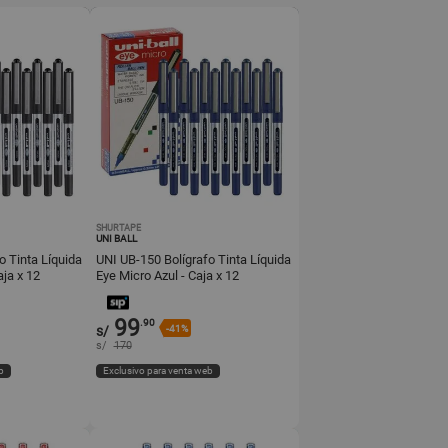
SHURTAPE
UNI BALL
o Tinta Líquida
UNI UB-150 Bolígrafo Tinta Líquida
ja x 12
Eye Micro Azul - Caja x 12
99
.90
s/
-41%
s/
170
b
Exclusivo para venta web