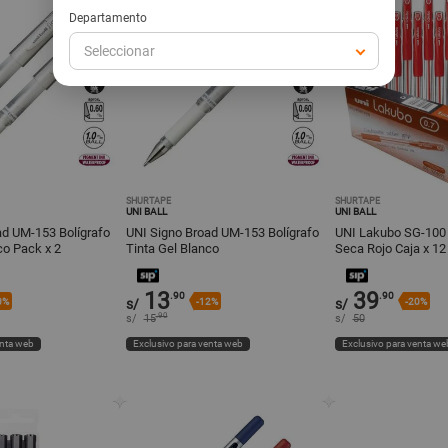
Departamento
Seleccionar
SHURTAPE
SHURTAPE
UNI BALL
UNI BALL
ad UM-153 Bolígrafo
UNI Signo Broad UM-153 Bolígrafo
UNI Lakubo SG-100 B
co Pack x 2
Tinta Gel Blanco
Seca Rojo Caja x 12
13
39
.90
.90
0%
s/
-12%
s/
-20%
.90
s/
15
s/
50
enta web
Exclusivo para venta web
Exclusivo para venta we