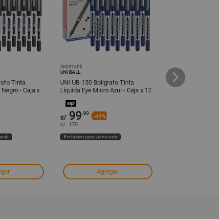
SHURTAPE
SHURTAPE
UNI BALL
UNI BALL
afo Tinta
UNI UB-150 Bolígrafo Tinta
UNI UB-150 Bolígr
 Negro - Caja x
Líquida Eye Micro Azul - Caja x 12
Líquida Eye Micro 
99
99
.90
.90
s/
-41%
s/
-41%
s/
170
s/
170
 web
Exclusivo para venta web
Exclusivo para venta
egar
Agregar
Agre