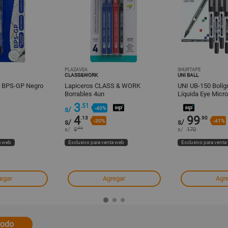
PLAZAVEA
SHURTAPE
CLASS&WORK
UNI BALL
T BPS-GP Negro
Lapiceros CLASS & WORK
UNI UB-150 Bolígr
Borrables 4un
Líquida Eye Micro
12
3
.51
s/
-40%
4
99
.13
.90
s/
-30%
s/
-41%
.90
s/
5
s/
170
a web
Exclusivo para venta web
Exclusivo para venta
egar
Agregar
Agr
todo