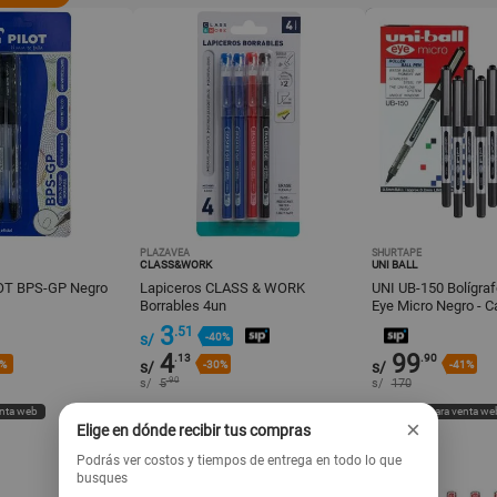
PLAZAVEA
SHURTAPE
CLASS&WORK
UNI BALL
LOT BPS-GP Negro
Lapiceros CLASS & WORK
UNI UB-150 Bolígraf
Borrables 4un
Eye Micro Negro - Ca
3
.51
s/
-40%
4
99
.13
.90
4%
s/
-30%
s/
-41%
.90
s/
5
s/
170
enta web
Exclusivo para venta web
Exclusivo para venta we
×
Elige en dónde recibir tus compras
Podrás ver costos y tiempos de entrega en todo lo que
busques