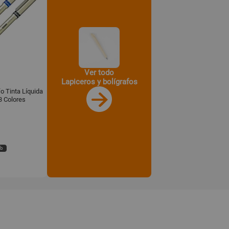
Ver todo
Lapiceros y bolígrafos
o Tinta Líquida
3 Colores
eb