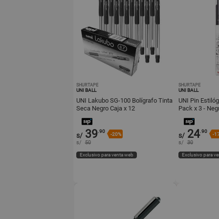
SHURTAPE
SHURTAPE
UNI BALL
UNI BALL
UNI Lakubo SG-100 Bolígrafo Tinta
UNI Pin Estiló
Seca Negro Caja x 12
Pack x 3 - Neg
39
24
.90
.90
s/
-20%
s/
-1
s/
50
s/
30
Exclusivo para venta web
Exclusivo para v