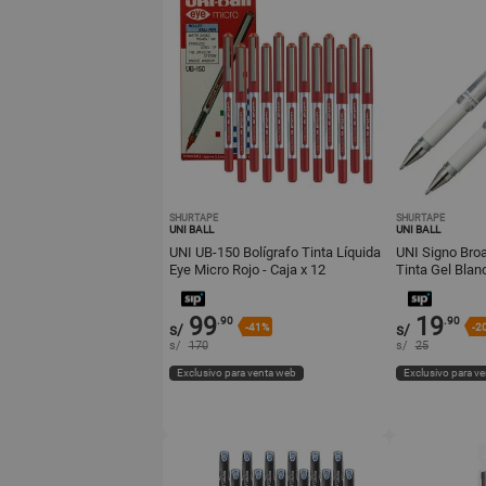
SHURTAPE
SHURTAPE
UNI BALL
UNI BALL
UNI UB-150 Bolígrafo Tinta Líquida
UNI Signo Bro
Eye Micro Rojo - Caja x 12
Tinta Gel Blan
99
19
.90
.90
s/
-41%
s/
-2
s/
170
s/
25
Exclusivo para venta web
Exclusivo para v