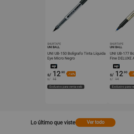
SHURTAPE
SHURTAPE
UNI BALL
UNI BALL
UNI UB-150 Bolígrafo Tinta Líquida
UNI UB-177 Bol
Eye Micro Negro
Fine DELUXE 
12
12
.90
.90
s/
-14%
s/
-
s/
15
s/
14
Exclusivo para venta web
Exclusivo para v
Lo último que viste
Ver todo