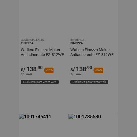
COMERCIALLALUZ
IMPREHUA
FINEZZA
FINEZZA
Waflera Finezza Maker
Waflera Finezza Maker
Antiadherente FZ-812WF
Antiadherente FZ-812WF
.90
.90
138
138
s/
s/
-36%
-36%
s/
219
s/
219
Exclusivo para venta web
Exclusivo para venta web