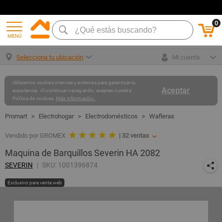
0
MENÚ
Selecciona tu ubicación
Mi cuenta
Utilizamos cookies internas y externas para garantizar tu
Aceptar
experiencia. Al continuar navegando, aceptas nuestra
Política de cookies.
Más información.
Electrohogar
Electrodomésticos
Wafleras
★ ★ ★ ★ ★
Vendido por GROMEX
|
32
ventas
Maquina de Barquillos Severin HA 2082
SEVERIN
SKU: 1001396874
Exclusivo para venta web