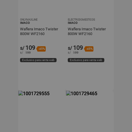
ONLYMAXLINE
ELECTRODOMESTICOS
IMACO
IMACO
Waflera Imaco Twister
Waflera Imaco Twister
800W WF2160
800W WF2160
109
109
s/
s/
-45%
-45%
s/
199
s/
199
Exclusivo para venta web
Exclusivo para venta web