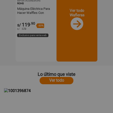
IMPORTACIONESROHS
ROHS
Máquina Eléctrica Para
Ver todo
Hacer Waffles Con
Wafleras
Forma De Corazón -
Boma
.90
119
s/
-33%
s/
179
Exclusivo para venta web
Lo último que viste
Ver todo