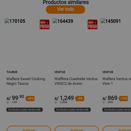
Productos similares
Ver todo
TAURUS
VENTUS
VENTUS
Waflera Sweet Cooking
Wafflera Cuadrada Ventus
Waflera Ventus e
Negro Taurus
VWEC2 de Acero
Vwe-1
Inoxidable 220V
.90
99
1,249
869
s/
s/
s/
-49%
-8%
-13%
s/
199
s/
1,359
s/
999
Exclusivo para venta web
Exclusivo para venta web
Exclusivo para vent
Agregar
Agregar
Agregar