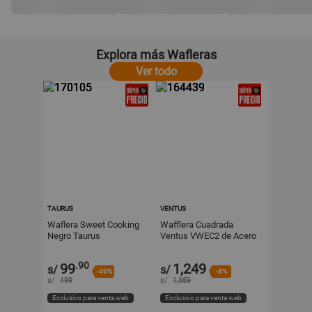
Explora más Wafleras
Ver todo
TAURUS
VENTUS
Waflera Sweet Cooking
Wafflera Cuadrada
Negro Taurus
Ventus VWEC2 de Acero
Inoxidable 220V
.90
99
1,249
s/
s/
-49%
-8%
s/
199
s/
1,359
Exclusivo para venta web
Exclusivo para venta web