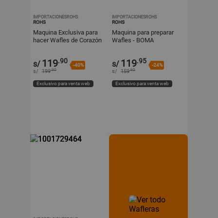
IMPORTACIONESROHS
IMPORTACIONESROHS
ROHS
ROHS
Maquina Exclusiva para
Maquina para preparar
hacer Wafles de Corazón
Wafles - BOMA
BOMA
.90
.95
119
119
s/
s/
-40%
-24%
.90
.90
s/
199
s/
159
Exclusivo para venta web
Exclusivo para venta web