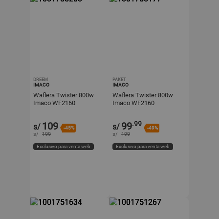
DREEM
PAKET
IMACO
IMACO
Waflera Twister 800w
Waflera Twister 800w
Imaco WF2160
Imaco WF2160
.99
109
99
s/
s/
-45%
-49%
s/
199
s/
199
Exclusivo para venta web
Exclusivo para venta web