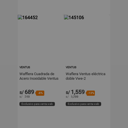
VENTUS
VENTUS
Wafflera Cuadrada de
Waflera Ventus eléctrica
Acero Inoxidable Ventus
doble Vwe-2
VWEC1
689
1,559
s/
s/
-8%
-13%
s/
749
s/
1,799
Exclusivo para venta web
Exclusivo para venta web