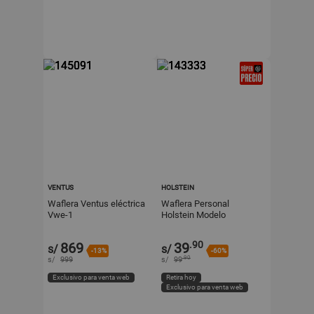
VENTUS
HOLSTEIN
Waflera Ventus eléctrica
Waflera Personal
Vwe-1
Holstein Modelo
HH09125016R de 10 cm
Roja
.90
869
39
s/
s/
-13%
-60%
.90
s/
999
s/
99
Exclusivo para venta web
Retira hoy
Exclusivo para venta web