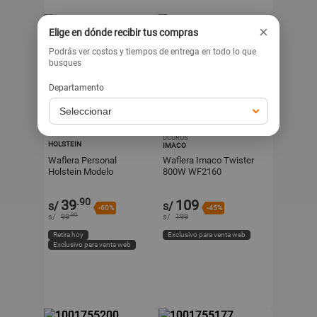
×
Elige en dónde recibir tus compras
Podrás ver costos y tiempos de entrega en todo lo que
busques
Departamento
DCUROS
HOLSTEIN
IMACO
Waflera Personal
Waflera Imaco Twister
Holstein Modelo
800W WF2160
HH09125016I de 10 cm
Verde Menta
.90
39
109
s/
s/
-60%
-45%
.90
s/
99
s/
199
Retira hoy
Exclusivo para venta web
Exclusivo para venta web