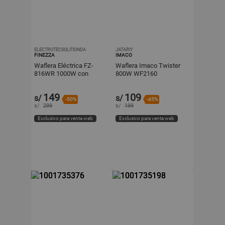
ELECTROTECSOLITIONDA
JATARIY
FINEZZA
IMACO
Waflera Eléctrica FZ-
Waflera Imaco Twister
816WR 1000W con
800W WF2160
Placas Antiadherentes
de Alta Calidad
149
109
s/
s/
-50%
-45%
s/
299
s/
199
Exclusivo para venta web
Exclusivo para venta web