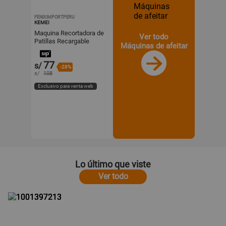
FENIXIMPORTPERU
KEMEI
Maquina Recortadora de
Ver todo
Patillas Recargable
Máquinas de afeitar
1200mAh 5W 120
minutos Kemei KM-2299
77
s/
-28%
s/
108
Exclusivo para venta web
Lo último que viste
Ver todo