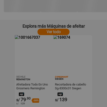
Explora más Máquinas de afeitar
Ver todo
OECHSLE
SIEGEN
REMINGTON
Afeitadora Todo En Uno
Recortadora de cabello
Groomers Remington
Sg-8300c01 Siegen
Pg3001 Negro
.90
79
139
s/
s/
-38%
s/
129