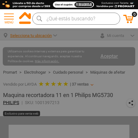
0
MENÚ
Selecciona tu ubicación
Mi cuenta
Utilizamos cookies internas y externas para garantizar tu
Aceptar
experiencia. Al continuar navegando, aceptas nuestra
Política de cookies.
Más información.
Electrohogar
Cuidado personal
Máquinas de afeitar
★ ★ ★ ★ ★
Vendido por LAYDA
|
37
ventas
Maquina recortadora 11 en 1 Philips MG5730
PHILIPS
SKU: 1001397213
Exclusivo para venta web