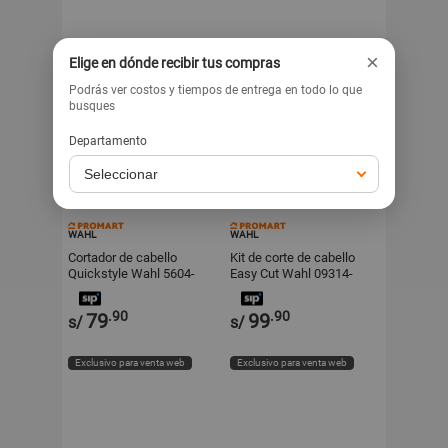
×
Elige en dónde recibir tus compras
Podrás ver costos y tiempos de entrega en todo lo que
busques
Departamento
WAHL
WAHL
Cortador de cabello
Kit de corte de cabello
Quickstyle Wahl 5604-
Easy Cut Wahl 09314-
018
2718 10 piezas
.90
.90
79
99
s/
s/
Exclusivo para venta web
Exclusivo para venta web