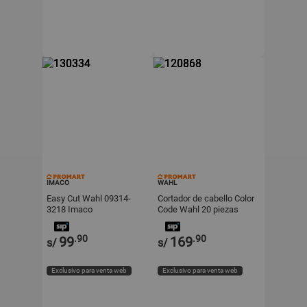
IMACO
WAHL
Easy Cut Wahl 09314-
Cortador de cabello Color
3218 Imaco
Code Wahl 20 piezas
.90
.90
99
169
s/
s/
Exclusivo para venta web
Exclusivo para venta web