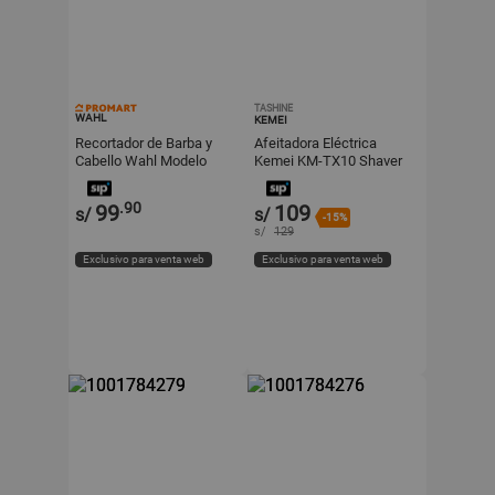
TASHINE
WAHL
KEMEI
Recortador de Barba y
Afeitadora Eléctrica
Cabello Wahl Modelo
Kemei KM-TX10 Shaver
05604208 Negro
Profesional Recargable
Dorada
.90
99
109
s/
s/
-15%
s/
129
Exclusivo para venta web
Exclusivo para venta web