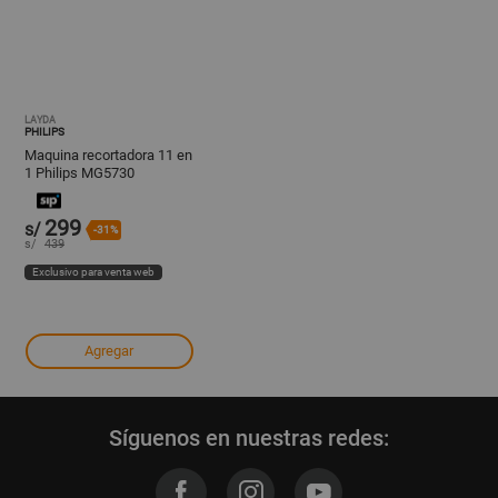
LAYDA
PHILIPS
Maquina recortadora 11 en
1 Philips MG5730
299
s/
-31%
s/
439
Exclusivo para venta web
Agregar
Síguenos en nuestras redes: