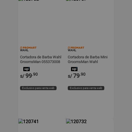
WAHL
WAHL
Cortadora de Barba Wahl
Cortadora de Barba Mini
GroomsMan 055373008
GroomsMan Wahl
Negro con 3 Cabezales
Modelo 05608508 Negro
Desmontables
.90
.90
99
79
s/
s/
Exclusivo para venta web
Exclusivo para venta web