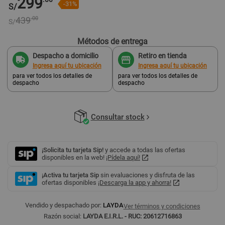
299
-31%
S/
439
.00
S/
Métodos de entrega
Despacho a domicilio
Retiro en tienda
Ingresa aquí tu ubicación
Ingresa aquí tu ubicación
para ver todos los detalles de
para ver todos los detalles de
despacho
despacho
Consultar stock
¡Solicita tu tarjeta Sip!
y accede a todas las ofertas
disponibles en la web!
¡Pídela aquí!
¡Activa tu tarjeta Sip
sin evaluaciones y disfruta de las
ofertas disponibles
¡Descarga la app y ahorra!
Vendido y despachado por:
LAYDA
Ver términos y condiciones
Razón social:
LAYDA E.I.R.L. - RUC: 20612716863