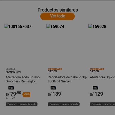
Productos similares
Ver todo
OECHSLE
SIEGEN
SIEGEN
REMINGTON
Afeitadora Todo En Uno
Recortadora de cabello Sg-
Afeitadora Sg-72
Groomers Remington
8300c01 Siegen
Pg3001 Negro
.90
79
139
129
s/
s/
s/
-38%
s/
129
Exclusivo para venta web
Exclusivo para venta web
Exclusivo para vent