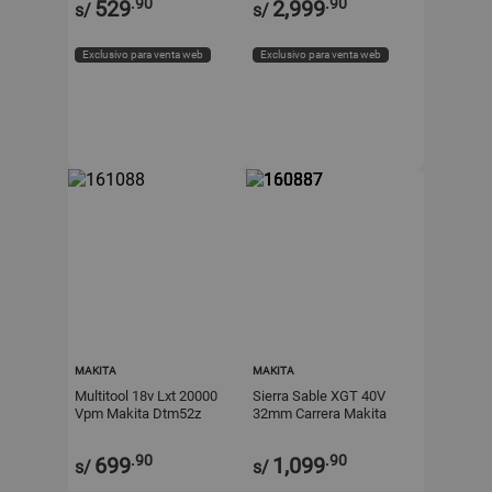
.90
.90
529
2,999
s/
s/
Exclusivo para venta web
Exclusivo para venta web
MAKITA
MAKITA
Multitool 18v Lxt 20000
Sierra Sable XGT 40V
Vpm Makita Dtm52z
32mm Carrera Makita
JR001GZ
.90
.90
699
1,099
s/
s/