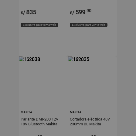
DWR180Z Makita
.90
835
599
s/
s/
Exclusivo para venta web
Exclusivo para venta web
MAKITA
MAKITA
Parlante DMR200 12V
Cortadora eléctrica 40V
18V Bluetooth Makita
230mm BL Makita