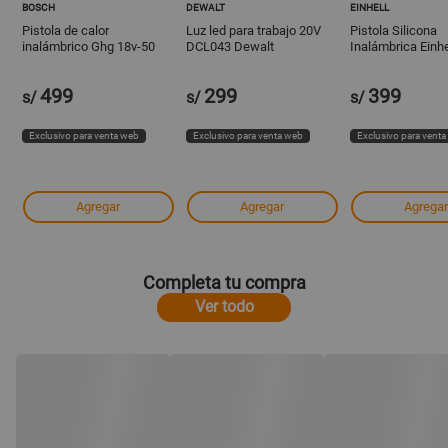
BOSCH
DEWALT
EINHELL
Pistola de calor
Luz led para trabajo 20V
Pistola Silicona
inalámbrico Ghg 18v-50
DCL043 Dewalt
Inalámbrica Einhe
sin batería Bosch
18/10 Li - Solo
499
299
399
s/
s/
s/
Exclusivo para venta web
Exclusivo para venta web
Exclusivo para vent
Agregar
Agregar
Agregar
Completa tu compra
Ver todo