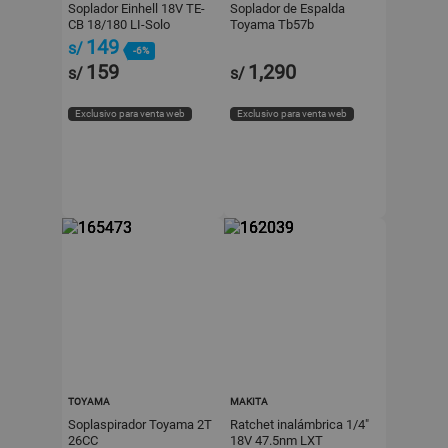
Soplador Einhell 18V TE-
Soplador de Espalda
CB 18/180 LI-Solo
Toyama Tb57b
149
s/
-6%
159
1,290
s/
s/
Exclusivo para venta web
Exclusivo para venta web
TOYAMA
MAKITA
Soplaspirador Toyama 2T
Ratchet inalámbrica 1/4"
26CC
18V 47.5nm LXT