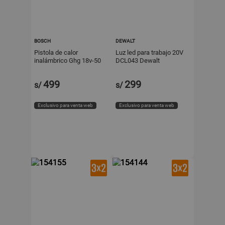
BOSCH
DEWALT
Pistola de calor
Luz led para trabajo 20V
inalámbrico Ghg 18v-50
DCL043 Dewalt
sin batería Bosch
499
299
s/
s/
Exclusivo para venta web
Exclusivo para venta web