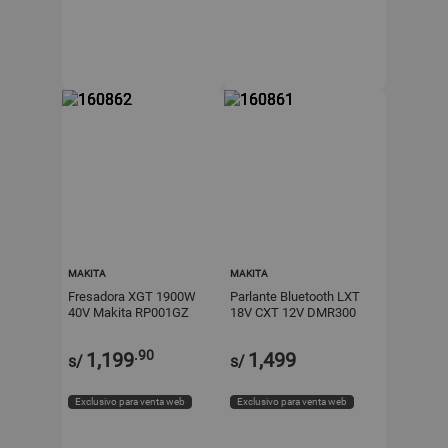
MAKITA
MAKITA
Fresadora XGT 1900W
Parlante Bluetooth LXT
40V Makita RP001GZ
18V CXT 12V DMR300
Makita
.90
1,199
1,499
s/
s/
Exclusivo para venta web
Exclusivo para venta web