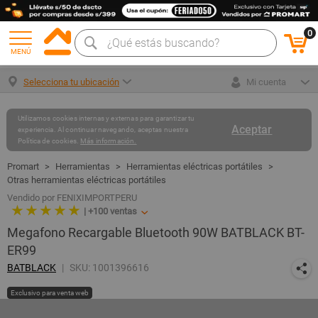
0
MENÚ
Selecciona tu ubicación
Mi cuenta
Utilizamos cookies internas y externas para garantizar tu
Aceptar
experiencia. Al continuar navegando, aceptas nuestra
Política de cookies.
Más información.
Herramientas
Herramientas eléctricas portátiles
Otras herramientas eléctricas portátiles
Vendido por FENIXIMPORTPERU
★ ★ ★ ★ ★
|
+100
ventas
Megafono Recargable Bluetooth 90W BATBLACK BT-
ER99
BATBLACK
SKU: 1001396616
Exclusivo para venta web