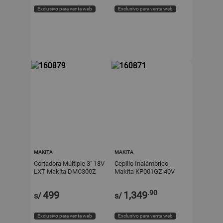
Exclusivo para venta web
Exclusivo para venta web
MAKITA
MAKITA
Cortadora Múltiple 3" 18V
Cepillo Inalámbrico
LXT Makita DMC300Z
Makita KP001GZ 40V
XGT de Poliamida Verde
.90
499
1,349
s/
s/
Exclusivo para venta web
Exclusivo para venta web