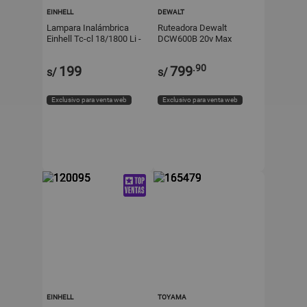
EINHELL
DEWALT
Lampara Inalámbrica
Ruteadora Dewalt
Einhell Tc-cl 18/1800 Li -
DCW600B 20v Max
Solo
Brushless
.90
199
799
s/
s/
Exclusivo para venta web
Exclusivo para venta web
EINHELL
TOYAMA