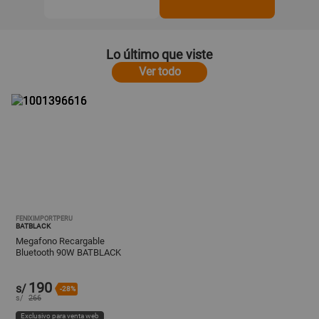
Lo último que viste
Ver todo
FENIXIMPORTPERU
BATBLACK
Megafono Recargable
Bluetooth 90W BATBLACK
BT-ER99
190
s/
-28%
s/
266
Exclusivo para venta web