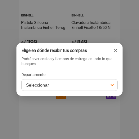
EINHELL
EINHELL
Pistola Silicona
Clavadora Inalámbrica
Inalámbrica Einhell Te-sg
Einhell Fixetto 18/50 N
18/10 Li - Solo
399
849
s/
s/
×
Elige en dónde recibir tus compras
Exclusivo para venta web
Exclusivo para venta web
Podrás ver costos y tiempos de entrega en todo lo que
busques
Departamento