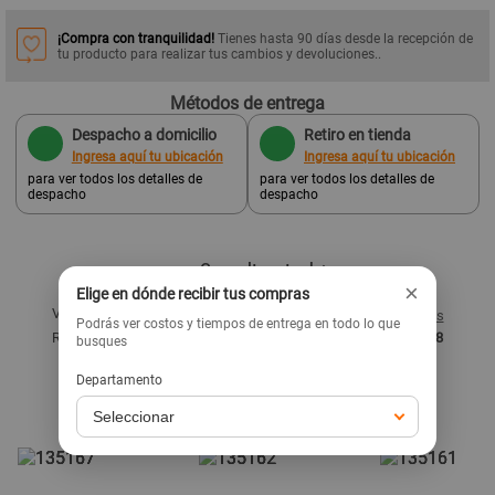
¡Compra con tranquilidad!
Tienes hasta 90 días desde la recepción de
tu producto para realizar tus cambios y devoluciones..
Métodos de entrega
Despacho a domicilio
Retiro en tienda
Ingresa aquí tu ubicación
Ingresa aquí tu ubicación
para ver todos los detalles de
para ver todos los detalles de
despacho
despacho
Consultar stock
×
Elige en dónde recibir tus compras
Vendido y despachado por:
Promart
Ver términos y condiciones
Podrás ver costos y tiempos de entrega en todo lo que
Razón social:
Homecenters Peruanos S.A. - RUC: 20536557858
busques
Departamento
Productos similares
Ver todo