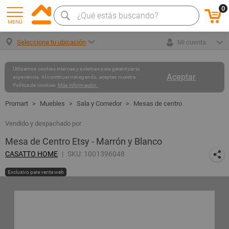
0
MENÚ
Selecciona tu ubicación
Mi cuenta
Utilizamos cookies internas y externas para garantizar tu
Aceptar
experiencia. Al continuar navegando, aceptas nuestra
Política de cookies.
Más información.
Muebles
Sala y Comedor
Mesas de centro
Vendido y despachado por
Mesa de Centro Etsy - Marrón y Blanco
CASATTO HOME
SKU: 1001396048
Exclusivo para venta web