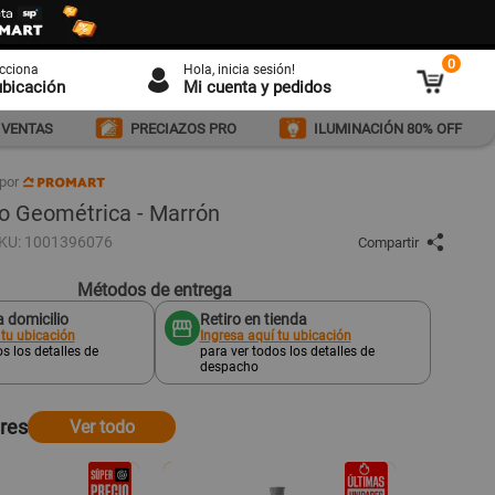
0
ecciona
Hola
, inicia sesión!
ubicación
Mi cuenta y pedidos
 VENTAS
PRECIAZOS PRO
ILUMINACIÓN 80% OFF
por
o Geométrica - Marrón
KU: 1001396076
Compartir
Métodos de entrega
 domicilio
Retiro en tienda
 tu ubicación
Ingresa aquí tu ubicación
s los detalles de
para ver todos los detalles de
despacho
ares
Ver todo