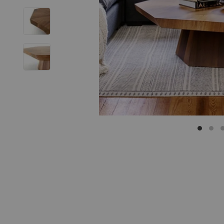
IMUEBLES
TEMEL
Credenza Mueble
Puertas con lla
650
s/
-13%
s/
750
Exclusivo para ven
Ag