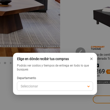
IMUEBLES
TUHOME
TEMEL
 de Oficina. 03
Gavetero de oficina con ruedas
Mesa de cent
×
ve Wengue - TEMEL
SAHIP color Wengue - TEMEL
Amaderado 
Elige en dónde recibir tus compras
Podrás ver costos y tiempos de entrega en todo lo que
busques
420
269
s/
-19%
s/
-
s/
520
s/
339
Departamento
ta web
Exclusivo para venta web
Exclusivo para 
Seleccionar
regar
Agregar