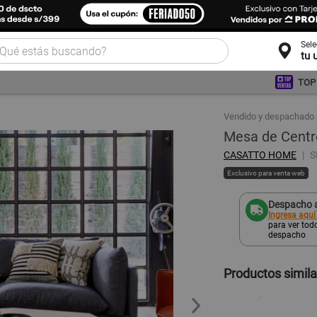
Sel
tu 
TOP
Vendido y despachado 
Mesa de Centr
CASATTO HOME
S
Exclusivo para venta web
Despacho a
Ingresa aquí
para ver todo
despacho
Productos simil