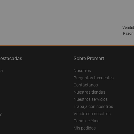
Vendid
Razón 
destacadas
Sobre Promart
sa
Nosotros
Preguntas frecuentes
Contáctanos
Nuestras tiendas
Nuestros servicios
Trabaja con nosotros
y
Vende con nosotros
Canal de ética
Mis pedidos