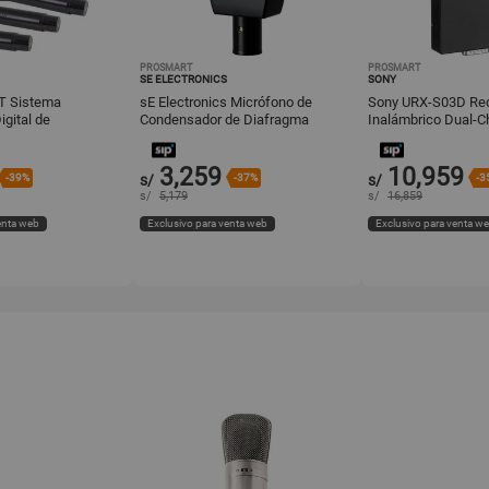
PROSMART
PROSMART
SE ELECTRONICS
SONY
T Sistema
sE Electronics Micrófono de
Sony URX-S03D Re
igital de
Condensador de Diafragma
Inalámbrico Dual-Ch
e Mano para 4
Grande sE4400 - Cuatro Patrones
UWP-D, 941 a 960 
icrÃ
de C
Divers
3,259
10,959
-39%
s/
-37%
s/
-3
s/
5,179
s/
16,859
enta web
Exclusivo para venta web
Exclusivo para venta w