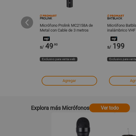
PROLINK
BATBLACK
e Extensión de
Micrófono Prolink MC2158A de
Micrófono Batbl
os Canales MSTC
Metal con Cable de 3 metros
inalámbrico VHF
49
199
.90
-37%
s/
s/
ta web
Exclusivo para venta web
Exclusivo para vent
regar
Agregar
Agr
Explora más Micrófonos
Ver todo