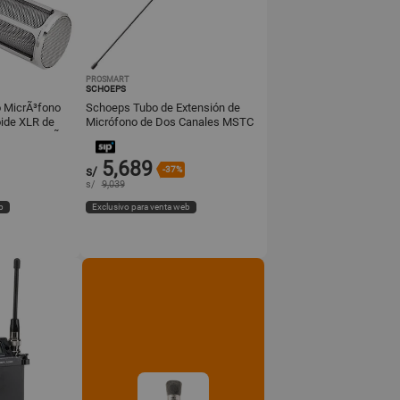
PROSMART
SCHOEPS
o MicrÃ³fono
Schoeps Tubo de Extensión de
ide XLR de
Micrófono de Dos Canales MSTC
Respuesta RÃ
74
5,689
s/
-37%
s/
9,039
b
Exclusivo para venta web