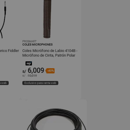
PROSMART
COLES MICROPHONES
ico Fiddler
Coles Micrófono de Labio 4104B -
Micrófono de Cinta, Patrón Polar
Direccional, Corte Ba
6,009
s/
-40%
s/
10,019
a web
Exclusivo para venta web