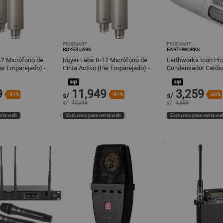
PROSMART
PROSMART
ROYER LABS
EARTHWORKS
12 Micrófono de
Royer Labs R-12 Micrófono de
Earthworks Icon Pr
Par Emparejado) -
Cinta Activo (Par Emparejado) -
Condensador Cardio
igura-8, Elem
Patrón Polar Figura-8, Elem
Acero Inoxidable, 
9
11,949
3,259
-31%
s/
-31%
s/
-30%
s/
17,319
s/
4,659
enta web
Exclusivo para venta web
Exclusivo para venta we