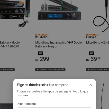
BATBLACK
FIDDLER
Batblack doble
Micrófono Inalámbrico VHF Doble
Micrófono Alámbr
o VHF 180-270
Batblack Negro
299
39
.90
s/
s/
ra venta web
Exclusivo para venta web
Exclusivo para vent
×
Elige en dónde recibir tus compras
Podrás ver costos y tiempos de entrega en todo lo que
busques
Departamento