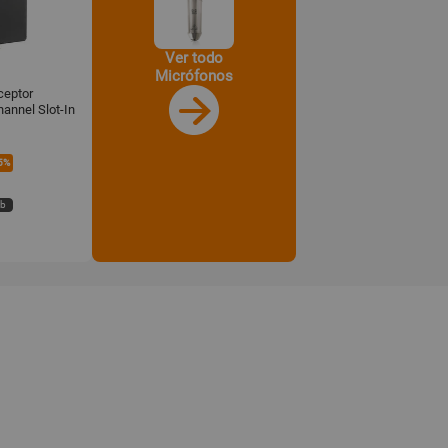
Ver todo
Micrófonos
ceptor
annel Slot-In
MHz, True
5%
eb