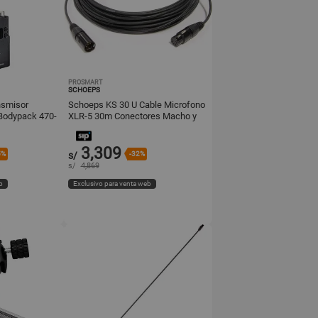
PROSMART
SCHOEPS
smisor
Schoeps KS 30 U Cable Microfono
 Bodypack 470-
XLR-5 30m Conectores Macho y
de Batería,
Hembra
3,309
5%
s/
-32%
s/
4,869
b
Exclusivo para venta web