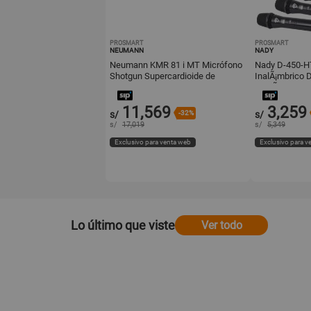
PROSMART
PROSMART
NEUMANN
NADY
Neumann KMR 81 i MT Micrófono
Nady D-450-H
Shotgun Supercardioide de
InalÃ¡mbrico D
Condensador, 20 Hz a 20 kHz, 128
MicrÃ³fonos d
Personas, 4 M
11,569
3,259
s/
-32%
s/
s/
17,019
s/
5,349
Exclusivo para venta web
Exclusivo para v
Lo último que viste
Ver todo