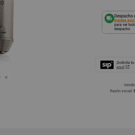
Despacho a
Ingresa aquí
para ver todo
despacho
¡Solicita tu
aquí!
Vendid
Razón social: