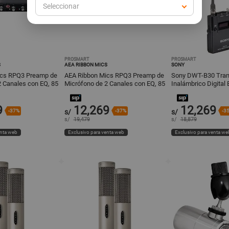
Seleccionar
PROSMART
PROSMART
S
AEA RIBBON MICS
SONY
ics RPQ3 Preamp de
AEA Ribbon Mics RPQ3 Preamp de
Sony DWT-B30 Tran
2 Canales con EQ, 85
Micrófono de 2 Canales con EQ, 85
Inalámbrico Digital
 JFET, Cir
dB de Ganancia JFET, Cir
616 MHz, 6.5 Horas 
9
12,269
12,269
-37%
s/
-37%
s/
-3
s/
19,479
s/
18,879
enta web
Exclusivo para venta web
Exclusivo para venta we