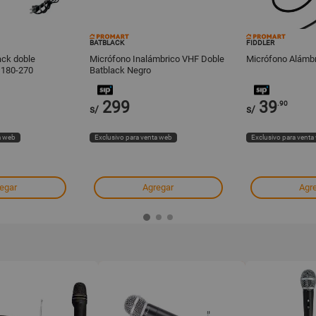
BATBLACK
FIDDLER
ack doble
Micrófono Inalámbrico VHF Doble
Micrófono Alámbr
 180-270
Batblack Negro
299
39
.90
s/
s/
a web
Exclusivo para venta web
Exclusivo para venta
egar
Agregar
Agr