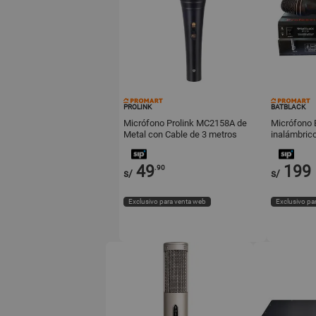
PROLINK
BATBLACK
Micrófono Prolink MC2158A de
Micrófono 
Metal con Cable de 3 metros
inalámbric
49
199
.90
s/
s/
Exclusivo para venta web
Exclusivo pa