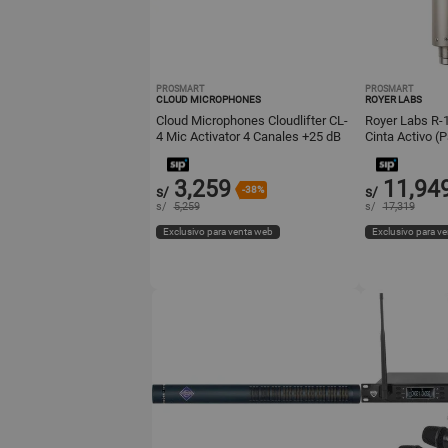
PROSMART
PROSMART
CLOUD MICROPHONES
ROYER LABS
Cloud Microphones Cloudlifter CL-
Royer Labs R-
4 Mic Activator 4 Canales +25 dB
Cinta Activo (
de Ganancia Transparente
Patrón Polar F
3,259
11,94
s/
-38%
s/
s/
5,259
s/
17,319
Exclusivo para venta web
Exclusivo para v