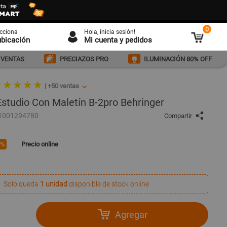
0
ecciona
Hola
, inicia sesión!
ubicación
Mi cuenta y pedidos
 VENTAS
PRECIAZOS PRO
ILUMINACIÓN 80% OFF
 ★ ★ ★ ★
|
+50
ventas
studio Con Maletín B-2pro Behringer
 1001294780
Compartir
7%
Precio online
Solo queda
1 unidad
disponible de stock online
Agregar