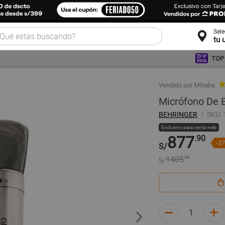
Sel
tu 
TOP
★
Vendido por Mihaba
Micrófono De E
BEHRINGER
SKU:
Exclusivo para venta web
877
.90
-3
S/
1405
.90
S/