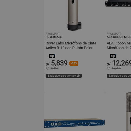
PROSMART
PROSMART
ROYER LABS
AEA RIBBON MIC
Royer Labs Micrófono de Cinta
AEA Ribbon M
Activo R-12 con Patrón Polar
Micrófono de 
Figura-8, Elemento de Cinta d
dB de Ganancia
5,839
12,26
s/
-33%
s/
s/
8,719
s/
19,479
Exclusivo para venta web
Exclusivo para v