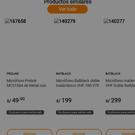
Productos similares
Ver todo
PROLINK
BATBLACK
BATBLACK
Micrófono Prolink
Micrófono Batblack doble
Micrófono Inalám
MC2158A de Metal con
inalámbrico VHF 180-270
VHF Doble Batbl
Cable de 3 metros
.90
49
199
299
s/
s/
s/
Exclusivo para venta web
Exclusivo para venta web
Exclusivo para vent
Agregar
Agregar
Agregar