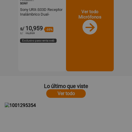
PROSMART
SONY
Sony URX-S03D Receptor
Ver todo
Inalámbrico Dual-
Micrófonos
Channel Slot-In UWP-D,
941 a 960 MHz, True
10,959
s/
Divers
-35%
s/
16,859
Exclusivo para venta web
Lo último que viste
Ver todo