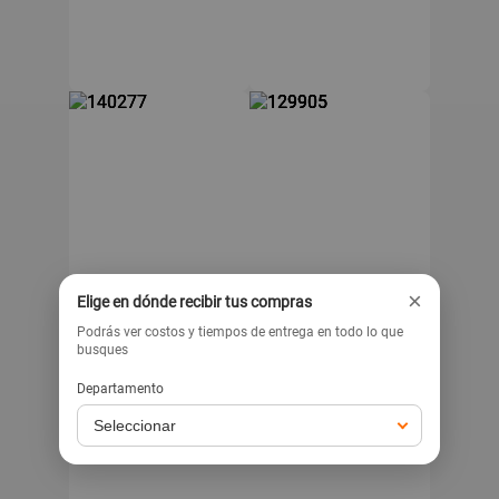
×
BATBLACK
FIDDLER
Elige en dónde recibir tus compras
Micrófono Inalámbrico
Micrófono Alámbrico
Podrás ver costos y tiempos de entrega en todo lo que
VHF Doble Batblack
Fiddler
busques
Negro
.90
299
39
Departamento
s/
s/
Exclusivo para venta web
Exclusivo para venta web