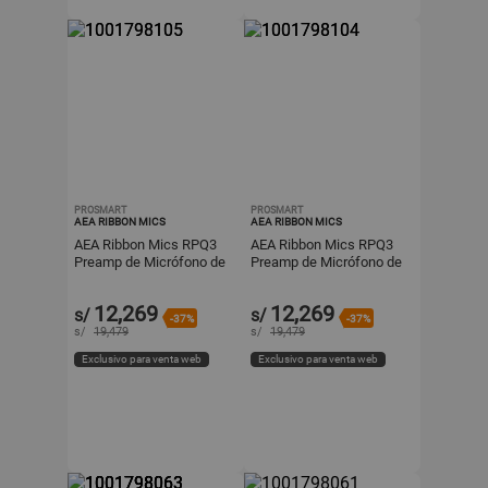
PROSMART
PROSMART
AEA RIBBON MICS
AEA RIBBON MICS
AEA Ribbon Mics RPQ3
AEA Ribbon Mics RPQ3
Preamp de Micrófono de
Preamp de Micrófono de
2 Canales con EQ, 85 dB
2 Canales con EQ, 85 dB
de Ganancia JFET, Cir
de Ganancia JFET, Cir
12,269
12,269
s/
s/
-37%
-37%
s/
19,479
s/
19,479
Exclusivo para venta web
Exclusivo para venta web