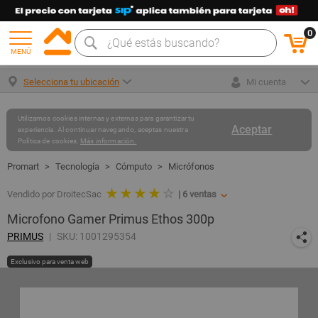
0
MENÚ
Selecciona tu ubicación
Mi cuenta
Utilizamos cookies internas y externas para garantizar tu
Aceptar
experiencia. Al continuar navegando, aceptas nuestra
Política de cookies.
Más información.
Tecnología
Cómputo
Micrófonos
★ ★ ★ ★
☆
Vendido por DroitecSac
|
6
ventas
Microfono Gamer Primus Ethos 300p
PRIMUS
SKU: 1001295354
Exclusivo para venta web