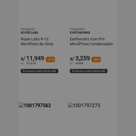
PROSMART
PROSMART
ROYER LABS
EARTHWORKS
Royer Labs R-12
Earthworks Icon Pro
Micrófono de Cinta
MicrÃ³fono Condensador
Activo (Par Emparejado) -
Cardioide XLR de Acero
Patrón Polar Figura-8,
Inoxidable, Respuesta RÃ
11,949
3,259
s/
s/
Elem
-31%
-30%
s/
17,319
s/
4,659
Exclusivo para venta web
Exclusivo para venta web