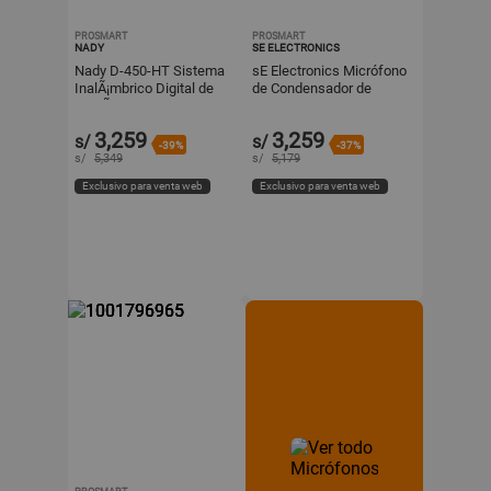
PROSMART
PROSMART
NADY
SE ELECTRONICS
Nady D-450-HT Sistema
sE Electronics Micrófono
InalÃ¡mbrico Digital de
de Condensador de
MicrÃ³fonos de Mano
Diafragma Grande
para 4 Personas, 4 MicrÃ
sE4400 - Cuatro Patrones
3,259
3,259
s/
s/
de C
-39%
-37%
s/
5,349
s/
5,179
Exclusivo para venta web
Exclusivo para venta web