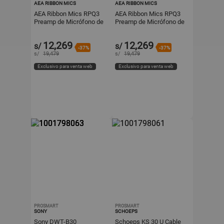
AEA RIBBON MICS
AEA RIBBON MICS
AEA Ribbon Mics RPQ3
AEA Ribbon Mics RPQ3
Preamp de Micrófono de
Preamp de Micrófono de
2 Canales con EQ, 85 dB
2 Canales con EQ, 85 dB
de Ganancia JFET, Cir
de Ganancia JFET, Cir
12,269
12,269
s/
s/
-37%
-37%
s/
19,479
s/
19,479
Exclusivo para venta web
Exclusivo para venta web
PROSMART
PROSMART
SONY
SCHOEPS
Sony DWT-B30
Schoeps KS 30 U Cable