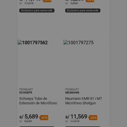
s/
17,319
s/
4,659
Exclusivo para venta web
Exclusivo para venta web
PROSMART
PROSMART
SCHOEPS
NEUMANN
Schoeps Tubo de
Neumann KMR 81 i MT
Extensión de Micrófono
Micrófono Shotgun
de Dos Canales MSTC 74
Supercardioide de
Condensador, 20 Hz a 20
5,689
11,569
s/
s/
kHz, 128
-37%
-32%
s/
9,039
s/
17,019