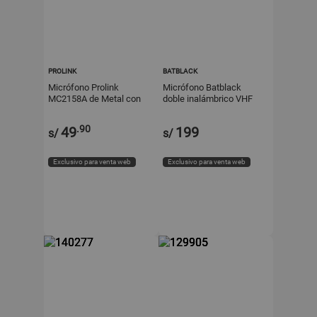
PROLINK
BATBLACK
Micrófono Prolink
Micrófono Batblack
MC2158A de Metal con
doble inalámbrico VHF
Cable de 3 metros
180-270
.90
49
199
s/
s/
Exclusivo para venta web
Exclusivo para venta web