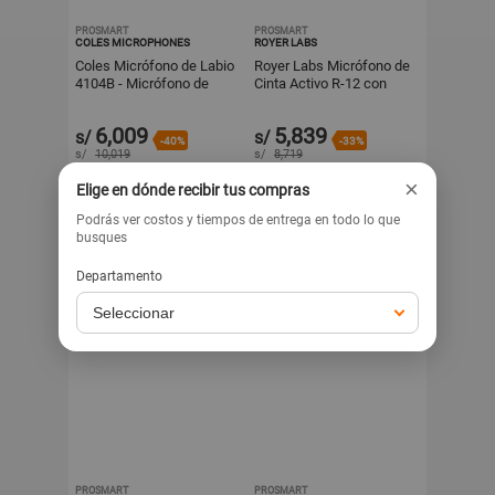
PROSMART
PROSMART
COLES MICROPHONES
ROYER LABS
Coles Micrófono de Labio
Royer Labs Micrófono de
4104B - Micrófono de
Cinta Activo R-12 con
Cinta, Patrón Polar
Patrón Polar Figura-8,
Direccional, Corte Ba
Elemento de Cinta d
6,009
5,839
s/
s/
-40%
-33%
s/
10,019
s/
8,719
×
Exclusivo para venta web
Exclusivo para venta web
Elige en dónde recibir tus compras
Podrás ver costos y tiempos de entrega en todo lo que
busques
Departamento
PROSMART
PROSMART