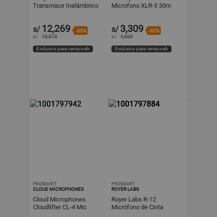
Transmisor Inalámbrico
Microfono XLR-5 30m
Digital Bodypack 470-616
Conectores Macho y
MHz, 6.5 Horas de
Hembra
12,269
3,309
s/
s/
Batería,
-35%
-32%
s/
18,879
s/
4,869
Exclusivo para venta web
Exclusivo para venta web
PROSMART
PROSMART
CLOUD MICROPHONES
ROYER LABS
Cloud Microphones
Royer Labs R-12
Cloudlifter CL-4 Mic
Micrófono de Cinta
Activator 4 Canales +25
Activo (Par Emparejado) -