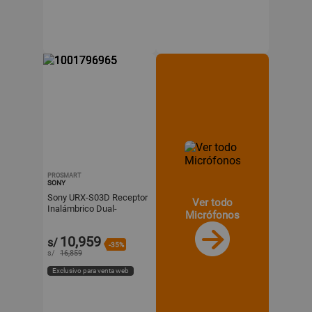
PROSMART
SONY
Sony URX-S03D Receptor
Ver todo
Inalámbrico Dual-
Micrófonos
Channel Slot-In UWP-D,
941 a 960 MHz, True
10,959
s/
Divers
-35%
s/
16,859
Exclusivo para venta web