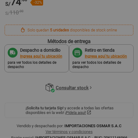
74
-32%
S/
110
.00
S/
Solo quedan
5 unidades
disponibles de stock online
Métodos de entrega
Despacho a domicilio
Retiro en tienda
Ingresa aquí tu ubicación
Ingresa aquí tu ubicación
para ver todos los detalles de
para ver todos los detalles de
despacho
despacho
Consultar stock
¡Solicita tu tarjeta Sip!
y accede a todas las ofertas
disponibles en la web!
¡Pídela aquí!
Vendido y despachado por:
IMPORTACIONES OSMAR S.A.C
Ver términos y condiciones
Razón social:
IMPORTACIONES OSMAR S.A.C. - RUC: 20611146966