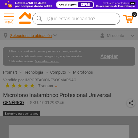
0
MENÚ
Selecciona tu ubicación
Mi cuenta
Utilizamos cookies internas y externas para garantizar tu
Aceptar
experiencia. Al continuar navegando, aceptas nuestra
Política de cookies.
Más información.
Tecnología
Cómputo
Micrófonos
Vendido por IMPORTACIONESOSMARSAC
★ ★ ★ ★ ★
|
7
ventas
Microfono Inalambrico Profesional Universal
GENÉRICO
SKU: 1001293246
Exclusivo para venta web