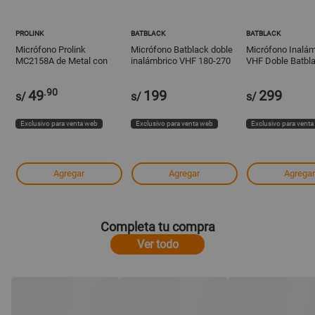
PROLINK
BATBLACK
BATBLACK
Micrófono Prolink
Micrófono Batblack doble
Micrófono Inalám
MC2158A de Metal con
inalámbrico VHF 180-270
VHF Doble Batbl
Cable de 3 metros
.90
49
199
299
s/
s/
s/
Exclusivo para venta web
Exclusivo para venta web
Exclusivo para vent
Agregar
Agregar
Agregar
Completa tu compra
Ver todo