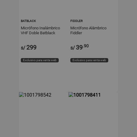
BATBLACK
FIDDLER
Micrófono Inalámbrico
Micrófono Alámbrico
VHF Doble Batblack
Fiddler
Negro
.90
299
39
s/
s/
Exclusivo para venta web
Exclusivo para venta web