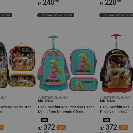
240
220
.90
.90
s/
s/
enta web
Exclusivo para venta web
Exclusivo para venta we
MAMA
JUGUETERIADELAMAMA
JUGUETERIADELAMAMA
NINTENDO
NINTENDO
 Bowser Mario Bros
Pack Mochirueda Princesa Peach
Pack Mochirueda B
io
Mario Bros Nintendo Oficio
Bros Nintendo Ofici
372
372
6%
s/
-26%
s/
-26%
s/
503
s/
503