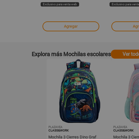
ta web
Exclusivo para venta web
Exclusivo para vent
regar
Agregar
Agr
Explora más Mochilas escolares
Ver tod
PLAZAVEA
PLAZAVEA
CLASS&WORK
CLASS&WORK
Mochila 3 Cierres Dino Graf
Mochila 3 Cie