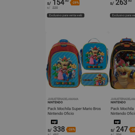
154
263
.90
.90
s/
-29%
s/
s/
220
Exclusivo para venta web
Exclusivo para v
JUGUETERIADELAMAMA
JUGUETERIADELA
NINTENDO
NINTENDO
Pack Mochila Super Mario Bros
Pack Mochila
Nintendo Oficio
Nintendo Ofic
338
247
s/
-26%
s/
-2
s/
457
s/
334