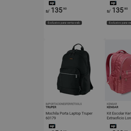
135
135
.90
.90
s/
s/
Exclusivo para venta web
Exclusivo para v
IMPORTACIONESFERRETOOLS
KENGAR
TRUPER
KENGAR
Mochila Porta Laptop Truper
Kit Escolar Ke
60179
Extraoficio Lo
Palo Rosa