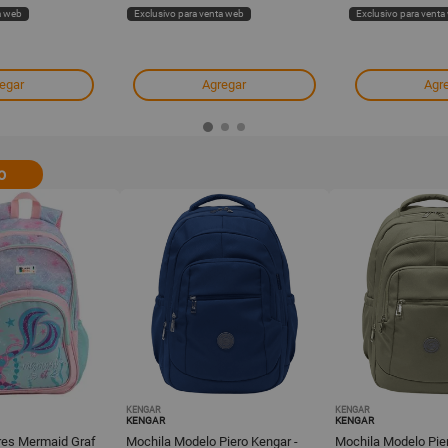
a web
Exclusivo para venta web
Exclusivo para venta
egar
Agregar
Agr
o
KENGAR
KENGAR
KENGAR
KENGAR
rres Mermaid Graf
Mochila Modelo Piero Kengar -
Mochila Modelo Pier