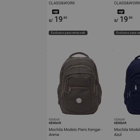
CLASS&WORK
CLASS&WOR
19
19
.90
.90
s/
s/
Exclusivo para venta web
Exclusivo para v
KENGAR
KENGAR
KENGAR
KENGAR
Mochila Modelo Piero Kengar -
Mochila Modelo
Arena
Azul