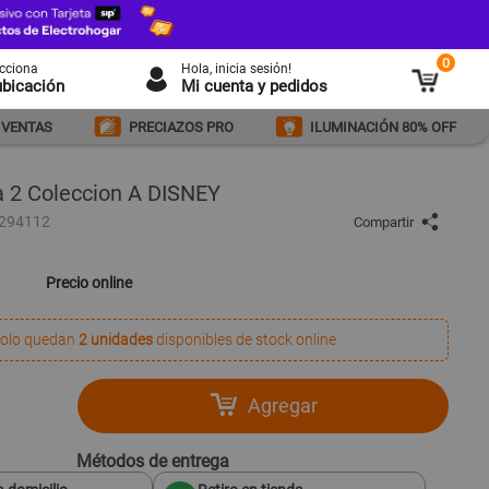
0
ecciona
Hola
, inicia sesión!
ubicación
Mi cuenta y pedidos
 VENTAS
PRECIAZOS PRO
ILUMINACIÓN 80% OFF
 2 Coleccion A DISNEY
1294112
Compartir
Precio online
olo quedan
2 unidades
disponibles de stock online
Agregar
Métodos de entrega