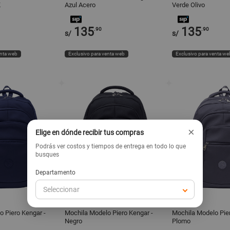
K
Azul Acero
Verde Olivo
135
135
.90
.90
s/
s/
enta web
Exclusivo para venta web
Exclusivo para venta we
×
Elige en dónde recibir tus compras
Podrás ver costos y tiempos de entrega en todo lo que
busques
Departamento
Seleccionar
KENGAR
KENGAR
KENGAR
KENGAR
 Piero Kengar -
Mochila Modelo Piero Kengar -
Mochila Modelo Pier
Negro
Plomo