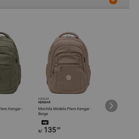
KENGAR
KENGAR
KENGAR
KENGAR
iero Kengar -
Mochila Modelo Piero Kengar -
Mochila Modelo Pi
Beige
Arena
135
135
.90
.90
s/
s/