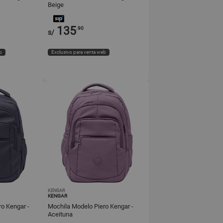
Beige
135
.90
s/
b
Exclusivo para venta web
KENGAR
KENGAR
o Kengar -
Mochila Modelo Piero Kengar -
Aceituna