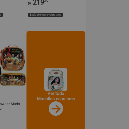
219
.90
s/
b
Exclusivo para venta web
Ver todo
Mochilas escolares
owser Mario
o