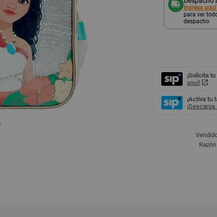
Despacho a
Ingresa aquí
para ver todo
despacho
¡Solicita tu
aquí!
¡Activa tu 
¡Descarga l
Vendido
Razón 