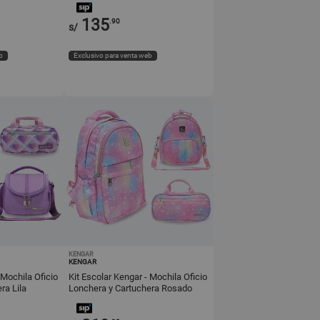
135
.90
s/
b
Exclusivo para venta web
KENGAR
KENGAR
 Mochila Oficio
Kit Escolar Kengar - Mochila Oficio
ra Lila
Lonchera y Cartuchera Rosado
Minicorazón