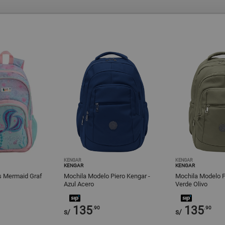
KENGAR
KENGAR
KENGAR
KENGAR
es Mermaid Graf
Mochila Modelo Piero Kengar -
Mochila Modelo P
Azul Acero
Verde Olivo
135
135
.90
.90
s/
s/