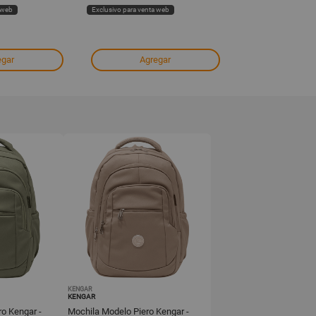
 web
Exclusivo para venta web
Exclusivo para venta
egar
Agregar
Agre
KENGAR
KENGAR
o Kengar -
Mochila Modelo Piero Kengar -