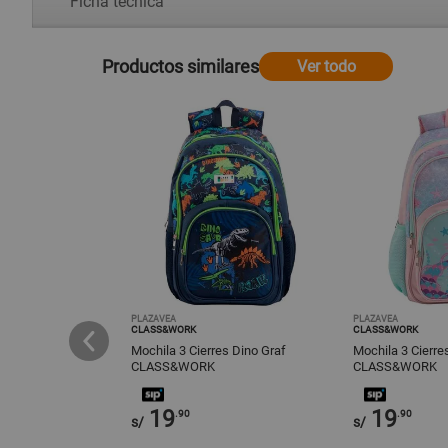
Ficha técnica
Productos similares
Ver todo
PLAZAVEA
PLAZAVEA
CLASS&WORK
CLASS&WORK
ar - Mochila Oficio
Mochila 3 Cierres Dino Graf
Mochila 3 Cierr
tuchera Rosado
CLASS&WORK
CLASS&WORK
19
19
.90
.90
s/
s/