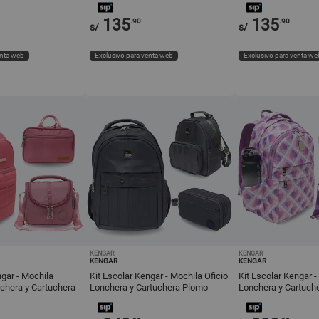
135
135
.90
.90
s/
s/
enta web
Exclusivo para venta web
Exclusivo para venta we
KENGAR
KENGAR
KENGAR
KENGAR
ngar - Mochila
Kit Escolar Kengar - Mochila Oficio
Kit Escolar Kengar -
nchera y Cartuchera
Lonchera y Cartuchera Plomo
Lonchera y Cartuche
Corazón