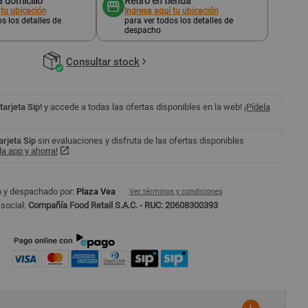
 domicilio
Retiro en tienda
 tu ubicación
Ingresa aquí tu ubicación
s los detalles de
para ver todos los detalles de
despacho
Consultar stock
 tarjeta Sip!
y accede a todas las ofertas disponibles en la web!
¡Pídela
tarjeta Sip
sin evaluaciones y disfruta de las ofertas disponibles
a app y ahorra!
 y despachado por:
Plaza Vea
Ver términos y condiciones
social:
Compañía Food Retail S.A.C. - RUC: 20608300393