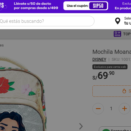
Sel
tu 
TOP
res
Mochila Moana
DISNEY
SKU: 100
Exclusivo para venta web
69
.90
S/
S