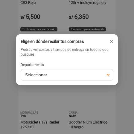
CB3 Rojo
125r + incluye regalo y
casco
5,500
6,350
s/
s/
Exclusivo para venta web
Exclusivo para venta web
×
Elige en dónde recibir tus compras
Podrás ver costos y tiempos de entrega en todo lo que
busques
Departamento
MOTOFACILPE
CARSA
TVS
NIUM
Motocicleta Tvs Raider
Scooter Nium Eléctrico
125 azul
10 negro