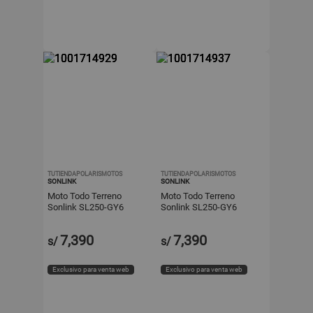
TUTIENDAPOLARISMOTOS
TUTIENDAPOLARISMOTOS
SONLINK
SONLINK
Moto Todo Terreno
Moto Todo Terreno
Sonlink SL250-GY6
Sonlink SL250-GY6
250cc 6 Vel 15.4HP
250cc 6 Vel 15.4HP
16NM Negro Off-Road
16NM Rojo Off-Road
7,390
7,390
s/
s/
Doble Propósito
Doble Propósito
Exclusivo para venta web
Exclusivo para venta web