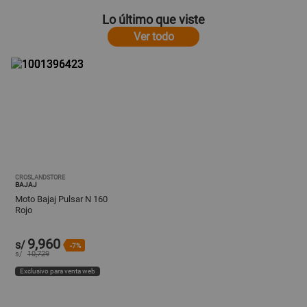
Lo último que viste
Ver todo
CROSLANDSTORE
BAJAJ
Moto Bajaj Pulsar N 160
Rojo
9,960
s/
-7%
s/
10,729
Exclusivo para venta web