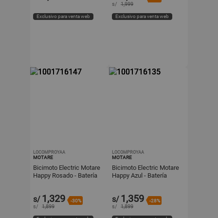
s/
1,999
Exclusivo para venta web
Exclusivo para venta web
LOCOMPROYAA
LOCOMPROYAA
MOTARE
MOTARE
Bicimoto Electric Motare
Bicimoto Electric Motare
Happy Rosado - Batería
Happy Azul - Batería
Extraíble
Extraíble
1,329
1,359
s/
s/
-30%
-28%
s/
1,899
s/
1,899