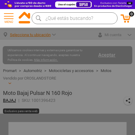
0
MENÚ
Selecciona tu ubicación
Mi cuenta
Utilizamos cookies internas y externas para garantizar tu
Aceptar
experiencia. Al continuar navegando, aceptas nuestra
Política de cookies.
Más información.
Automotriz
Motocicletas y accesorios
Motos
Vendido por CROSLANDSTORE
Moto Bajaj Pulsar N 160 Rojo
BAJAJ
SKU: 1001396423
Exclusivo para venta web