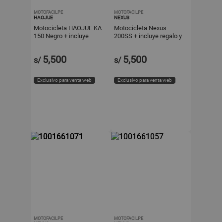
MOTOFACILPE
MOTOFACILPE
HAOJUE
NEXUS
Motocicleta HAOJUE KA
Motocicleta Nexus
150 Negro + incluye
200SS + incluye regalo y
regalo y casco
casco
5,500
5,500
s/
s/
Exclusivo para venta web
Exclusivo para venta web
MOTOFACILPE
MOTOFACILPE