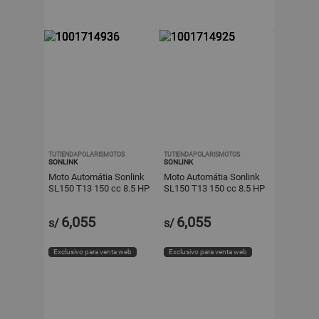
TUTIENDAPOLARISMOTOS
TUTIENDAPOLARISMOTOS
SONLINK
SONLINK
Moto Automátia Sonlink
Moto Automátia Sonlink
SL150 T13 150 cc 8.5 HP
SL150 T13 150 cc 8.5 HP
Negra Scooter Urbana
Blanca Scooter Urbana
con Frenos Disco
con Frenos Disco
6,055
6,055
s/
s/
Exclusivo para venta web
Exclusivo para venta web