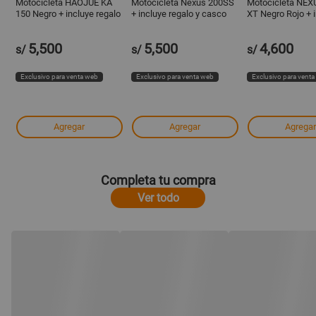
Motocicleta HAOJUE KA
Motocicleta Nexus 200SS
Motocicleta NEX
150 Negro + incluye regalo
+ incluye regalo y casco
XT Negro Rojo + 
y casco
regalo y casco
5,500
5,500
4,600
s/
s/
s/
Exclusivo para venta web
Exclusivo para venta web
Exclusivo para vent
Agregar
Agregar
Agregar
Completa tu compra
Ver todo