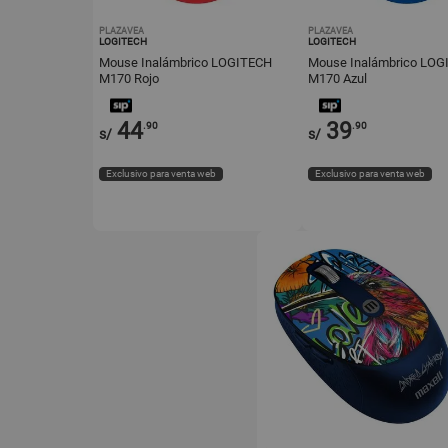
PLAZAVEA
PLAZAVEA
LOGITECH
LOGITECH
Mouse Inalámbrico LOGITECH
Mouse Inalámbrico LOG
M170 Rojo
M170 Azul
44
39
.90
.90
s/
s/
Exclusivo para venta web
Exclusivo para venta web