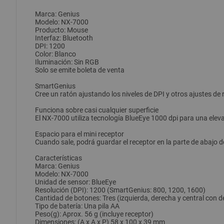
Marca: Genius
Modelo: NX-7000
Producto: Mouse
Interfaz: Bluetooth
DPI: 1200
Color: Blanco
Iluminación: Sin RGB
Solo se emite boleta de venta
SmartGenius
Cree un ratón ajustando los niveles de DPI y otros ajustes de
Funciona sobre casi cualquier superficie
El NX-7000 utiliza tecnología BlueEye 1000 dpi para una eleva
Espacio para el mini receptor
Cuando sale, podrá guardar el receptor en la parte de abajo 
Características
Marca: Genius
Modelo: NX-7000
Unidad de sensor: BlueEye
Resolución (DPI): 1200 (SmartGenius: 800, 1200, 1600)
Cantidad de botones: Tres (izquierda, derecha y central con 
Tipo de batería: Una pila AA
Peso(g): Aprox. 56 g (incluye receptor)
Dimensiones: (A x A x P) 58 x 100 x 39 mm