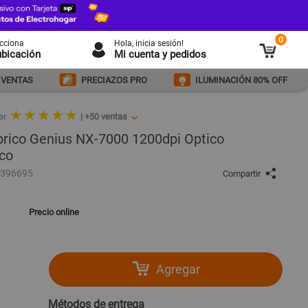
0
ecciona
Hola
, inicia sesión!
ubicación
Mi cuenta y pedidos
 VENTAS
PRECIAZOS PRO
ILUMINACIÓN 80% OFF
★ ★ ★ ★ ★
er
|
+50
ventas
rico Genius NX-7000 1200dpi Optico
nco
1396695
Compartir
Precio online
Agregar
Métodos de entrega