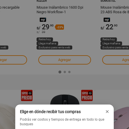
KUZLER
SOMOSTEL
o recargable
Mouse Inálambrico 1600 Dpi
Mouse Inalámbri
Negro Workflow-1
23 ABS Rosa de 8
cm
29
22
.90
.90
s/
-23%
s/
s/
39
Retira hoy
Retira hoy
Llega mañana
Llega mañana
a web
Exclusivo para venta web
Exclusivo para venta
egar
Agregar
Agr
×
Elige en dónde recibir tus compras
Podrás ver costos y tiempos de entrega en todo lo que
busques