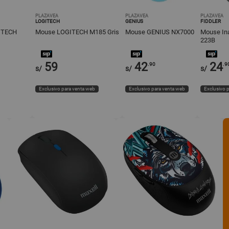
PLAZAVEA
PLAZAVEA
PLAZAVEA
LOGITECH
GENIUS
FIDDLER
ITECH
Mouse LOGITECH M185 Gris
Mouse GENIUS NX7000
Mouse In
223B
59
42
24
.90
.9
s/
s/
s/
Exclusivo para venta web
Exclusivo para venta web
Exclusivo 