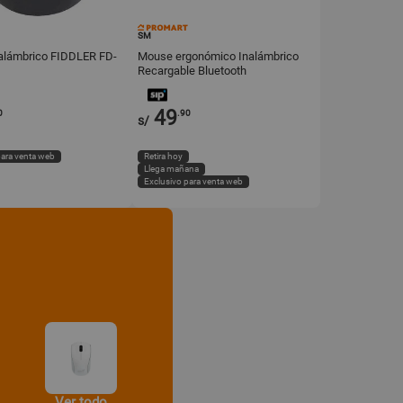
SM
alámbrico FIDDLER FD-
Mouse ergonómico Inalámbrico
Recargable Bluetooth
49
0
.90
s/
para venta web
Retira hoy
Llega mañana
Exclusivo para venta web
Ver todo