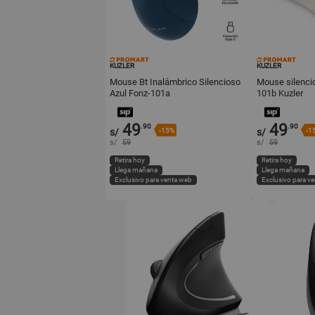
KUZLER
KUZLER
Mouse Bt Inalámbrico Silencioso
Mouse silencio
Azul Fonz-101a
101b Kuzler
49
49
.90
.90
s/
-15%
s/
-1
s/
59
s/
59
Retira hoy
Retira hoy
Llega mañana
Llega mañana
Exclusivo para venta web
Exclusivo para v