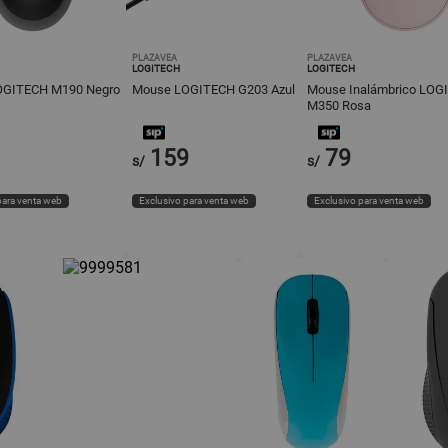
PLAZAVEA
PLAZAVEA
LOGITECH
LOGITECH
OGITECH M190 Negro
Mouse LOGITECH G203 Azul
Mouse Inalámbrico LOG
M350 Rosa
159
79
s/
s/
para venta web
Exclusivo para venta web
Exclusivo para venta web