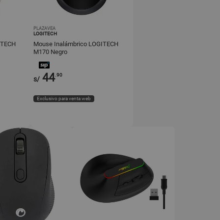
PLAZAVEA
LOGITECH
ITECH
Mouse Inalámbrico LOGITECH
M170 Negro
44
.90
s/
Exclusivo para venta web