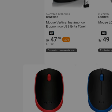
SANTOFAELECTRONICS
PLAZAVEA
GENÉRICO
LOGITECH
Mouse Vertical Inalámbrico
Mouse L
Ergonómico USB Evita Túnel
Carpiano Negro
47
49
.60
s/
-20%
s/
s/
60
Exclusivo para venta web
Exclusivo 