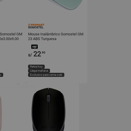
SOMOSTEL
 Somostel GM
Mouse Inalámbrico Somostel GM
0x3.00x9.00
23 ABS Turquesa
22
.90
s/
Retira hoy
Llega mañana
b
Exclusivo para venta web