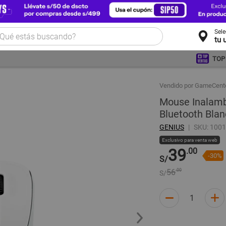
Sel
tu 
TOP
Vendido por GameCent
Mouse Inalamb
Bluetooth Bla
GENIUS
SKU: 100
Exclusivo para venta web
39
.00
-30%
S/
56
.00
S/