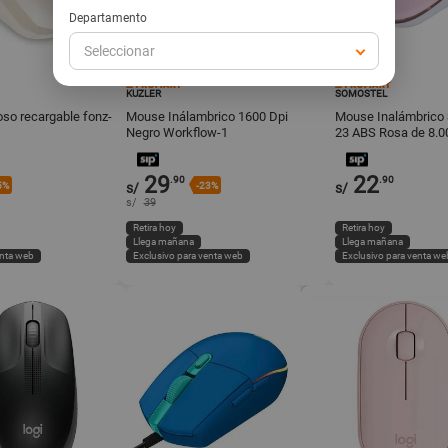
Departamento
Seleccionar
KUZLER
SOMOSTEL
so recargable fonz-
Mouse Inálambrico 1600 Dpi
Mouse Inalámbrico
Negro Workflow-1
23 ABS Rosa de 8.0
cm
29
22
.90
.90
5%
s/
-23%
s/
s/
39
Retira hoy
Retira hoy
Llega mañana
Llega mañana
enta web
Exclusivo para venta web
Exclusivo para venta we