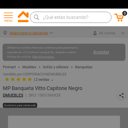
0
MENÚ
Selecciona tu ubicación
Mi cuenta
Utilizamos cookies internas y externas para garantizar tu
Aceptar
experiencia. Al continuar navegando, aceptas nuestra
Política de cookies.
Más información.
Muebles
Sofás y sillones
Banquetas
Vendido por CORPORACIONDMUEBLES
★ ★ ★ ★ ★
|
2
ventas
MP Banqueta Vitto Capitone Negro
DMUEBLES
SKU: 1001396828
Exclusivo para venta web