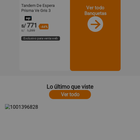
Tandem De Espera
Ver todo
Prisma Ve Gris 3
Banquetas
Asientos Eg Althea
Confort
771
s/
-44%
s/
1,399
Exclusivo para venta web
Lo último que viste
Ver todo