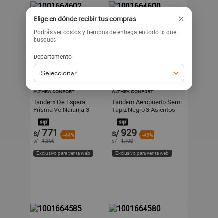
×
Elige en dónde recibir tus compras
Podrás ver costos y tiempos de entrega en todo lo que
busques
Departamento
ALTHEACONFORT
ALTHEACONFORT
ALTHEA CONFORT
ALTHEA CONFORT
Tandem De Espera
Tandem Aeropuerto Semi
Prisma Ve Naranja 3
Tapiz Negro 3 Asientos
Asientos Estructura Gris
Althea Confort
Althea Confort
771
929
s/
s/
-44%
-45%
s/
1,399
s/
1,700
Exclusivo para venta web
Exclusivo para venta web