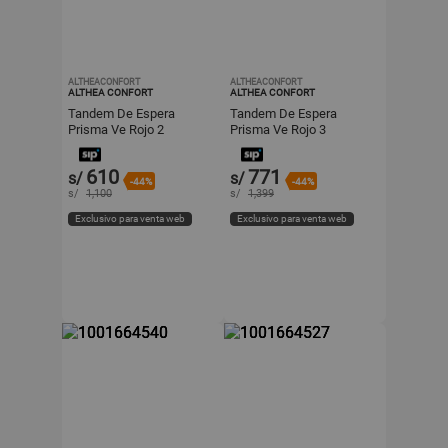
ALTHEACONFORT
ALTHEACONFORT
ALTHEA CONFORT
ALTHEA CONFORT
Tandem De Espera
Tandem De Espera
Prisma Ve Rojo 2
Prisma Ve Rojo 3
Asientos Estructura Gris
Asientos Estructura Gris
Althea Confort
Althea Confort
610
771
s/
s/
-44%
-44%
s/
1,100
s/
1,399
Exclusivo para venta web
Exclusivo para venta web