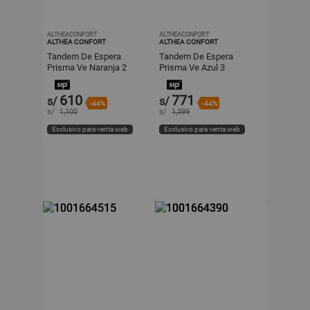
ALTHEACONFORT
ALTHEACONFORT
ALTHEA CONFORT
ALTHEA CONFORT
Tandem De Espera
Tandem De Espera
Prisma Ve Naranja 2
Prisma Ve Azul 3
Asientos Eg Althea
Asientos Eg Althea
Confort
Confort
610
771
s/
s/
-44%
-44%
s/
1,100
s/
1,399
Exclusivo para venta web
Exclusivo para venta web