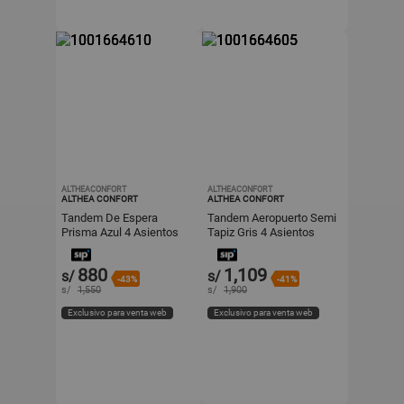
ALTHEACONFORT
ALTHEACONFORT
ALTHEA CONFORT
ALTHEA CONFORT
Tandem De Espera
Tandem Aeropuerto Semi
Prisma Azul 4 Asientos
Tapiz Gris 4 Asientos
Estructura Gris Althea
Althea Confort
Confort
880
1,109
s/
s/
-43%
-41%
s/
1,550
s/
1,900
Exclusivo para venta web
Exclusivo para venta web