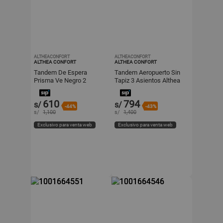
ALTHEACONFORT
ALTHEACONFORT
ALTHEA CONFORT
ALTHEA CONFORT
Tandem De Espera
Tandem Aeropuerto Sin
Prisma Ve Negro 2
Tapiz 3 Asientos Althea
Asientos Estructura Gris
Confort
Althea Confort
610
794
s/
s/
-44%
-43%
s/
1,100
s/
1,400
Exclusivo para venta web
Exclusivo para venta web