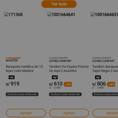
Ver todo
ALTHEACONFORT
ALTHEACONFORT
MALETEK
ALTHEA CONFORT
ALTHEA CONFORT
Banqueta metálica de 15
Tandem De Espera Prisma
Tandem Aeropuer
tejas color Madera
Ve Azul 2 Asientos
Tapiz Negro 2 As
Maletek
Estructura Gris Althea
Althea Confort
Confort
919
610
806
s/
s/
s/
-44%
-48%
s/
1,100
s/
1,550
Exclusivo para venta web
Exclusivo para venta web
Exclusivo para vent
Agregar
Agregar
Agregar