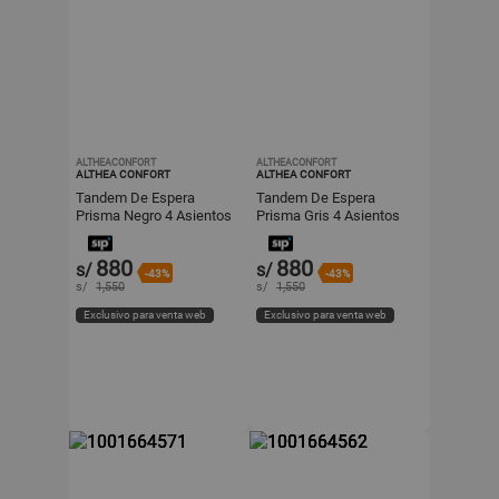
ALTHEACONFORT
ALTHEACONFORT
ALTHEA CONFORT
ALTHEA CONFORT
Tandem De Espera
Tandem De Espera
Prisma Negro 4 Asientos
Prisma Gris 4 Asientos
Estructura Gris Althea
Estructura Gris Althea
Confort
Confort
880
880
s/
s/
-43%
-43%
s/
1,550
s/
1,550
Exclusivo para venta web
Exclusivo para venta web