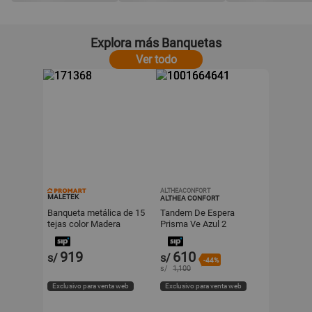
Explora más Banquetas
Ver todo
ALTHEACONFORT
MALETEK
ALTHEA CONFORT
Banqueta metálica de 15
Tandem De Espera
tejas color Madera
Prisma Ve Azul 2
Maletek
Asientos Estructura Gris
Althea Confort
919
610
s/
s/
-44%
s/
1,100
Exclusivo para venta web
Exclusivo para venta web