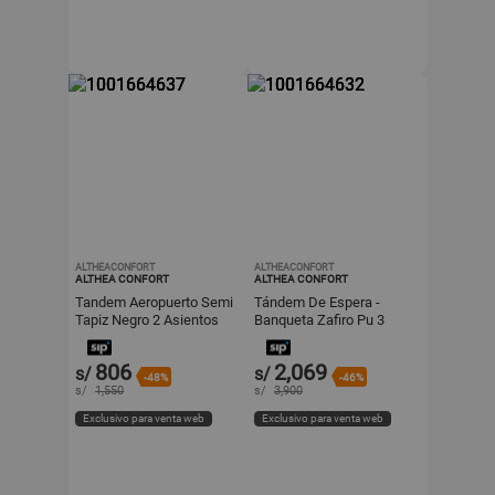
ALTHEACONFORT
ALTHEACONFORT
ALTHEA CONFORT
ALTHEA CONFORT
Tandem Aeropuerto Semi
Tándem De Espera -
Tapiz Negro 2 Asientos
Banqueta Zafiro Pu 3
Althea Confort
Puestos Gris Althea
Confort
806
2,069
s/
s/
-48%
-46%
s/
1,550
s/
3,900
Exclusivo para venta web
Exclusivo para venta web