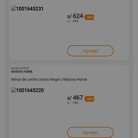
624
s/
-30%
s/
899
Agregar
MASIVAHOME
1001645220
MASIVA HOME
Mesa de centro Sonia Negro | Masiva Home
467
s/
-40%
s/
790
Agregar