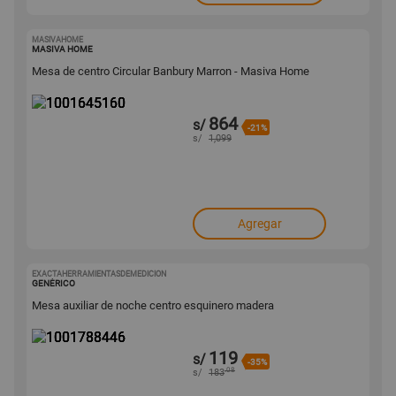
MASIVAHOME
1001645160
MASIVA HOME
Mesa de centro Circular Banbury Marron - Masiva Home
864
s/
-21%
s/
1,099
Agregar
EXACTAHERRAMIENTASDEMEDICION
1001788446
GENÉRICO
Mesa auxiliar de noche centro esquinero madera
119
s/
-35%
.08
s/
183