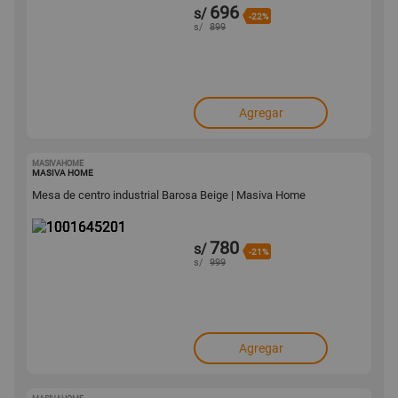
696
s/
-22%
s/
899
Agregar
MASIVAHOME
1001645201
MASIVA HOME
Mesa de centro industrial Barosa Beige | Masiva Home
780
s/
-21%
s/
999
Agregar