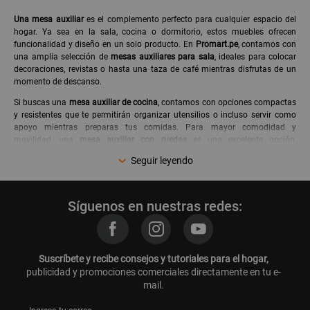
Una mesa auxiliar
es el complemento perfecto para cualquier espacio del
hogar. Ya sea en la sala, cocina o dormitorio, estos muebles ofrecen
funcionalidad y diseño en un solo producto. En
Promart.pe
, contamos con
una amplia selección de
mesas auxiliares para sala
, ideales para colocar
decoraciones, revistas o hasta una taza de café mientras disfrutas de un
momento de descanso.
Si buscas una
mesa auxiliar de cocina
, contamos con opciones compactas
y resistentes que te permitirán organizar utensilios o incluso servir como
apoyo mientras preparas tus comidas. Para mayor comodidad y
movilidad, una
mesa auxiliar con ruedas
es una excelente opción,
permitiendo trasladarla fácilmente según tus necesidades.
Seguir leyendo
El material es clave al elegir una mesa auxiliar. Una
mesa auxiliar de
madera
aporta calidez y elegancia a cualquier espacio, mientras que una
mesa auxiliar negra
brinda un toque moderno y sofisticado, ideal para
Síguenos en nuestras redes:
estilos minimalistas o industriales.
En
Promart.pe
trabajamos con marcas reconocidas y ofrecemos modelos
de alta calidad que se adaptan a tus necesidades. Explora nuestra
categoría y encuentra la
mesa auxiliar
perfecta para tu hogar.
¡Compra
Suscríbete y recibe consejos y tutoriales para el hogar,
fácilmente online con envío a todo Perú!
publicidad y promociones comerciales directamente en tu e-
mail.
¿Cuál es la función de una mesa auxiliar?