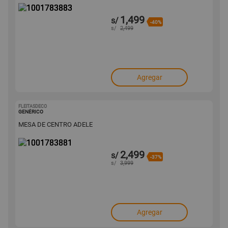
1,499
s/
-40%
s/
2,499
Agregar
FLEITASDECO
1001783881
GENÉRICO
MESA DE CENTRO ADELE
2,499
s/
-37%
s/
3,999
Agregar