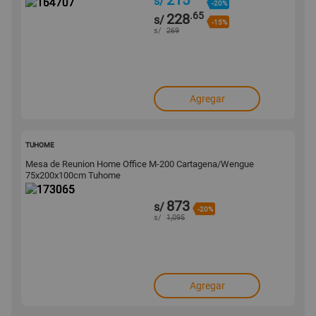
215
s/
-20%
.65
228
s/
-15%
s/
269
Agregar
173065
TUHOME
Mesa de Reunion Home Office M-200 Cartagena/Wengue
75x200x100cm Tuhome
873
s/
-20%
s/
1,095
Agregar