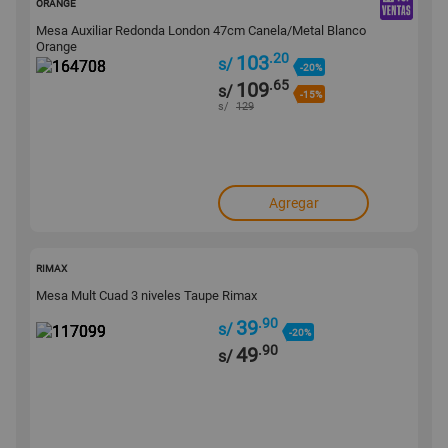
ORANGE
Mesa Auxiliar Redonda London 47cm Canela/Metal Blanco
Orange
.20
103
s/
-20%
.65
109
s/
-15%
s/
129
Agregar
117099
RIMAX
Mesa Mult Cuad 3 niveles Taupe Rimax
.90
39
s/
-20%
.90
49
s/