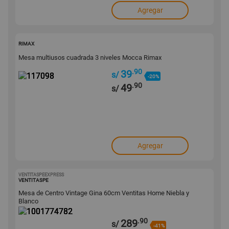
Agregar
117098
RIMAX
Mesa multiusos cuadrada 3 niveles Mocca Rimax
.90
39
s/
-20%
.90
49
s/
Agregar
VENTITASPEEXPRESS
1001774782
VENTITASPE
Mesa de Centro Vintage Gina 60cm Ventitas Home Niebla y
Blanco
.90
289
s/
-41%