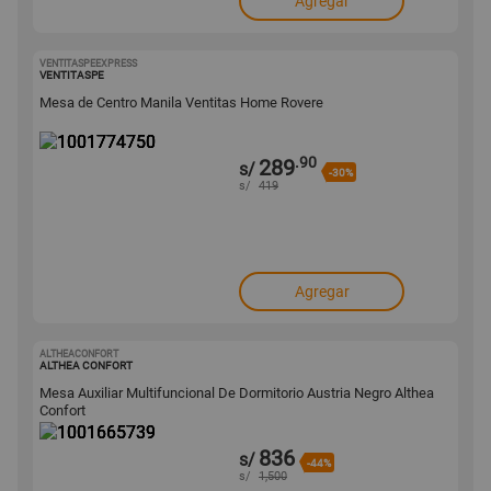
Agregar
VENTITASPEEXPRESS
1001774750
VENTITASPE
Mesa de Centro Manila Ventitas Home Rovere
.90
289
s/
-30%
s/
419
Agregar
ALTHEACONFORT
1001665739
ALTHEA CONFORT
Mesa Auxiliar Multifuncional De Dormitorio Austria Negro Althea
Confort
836
s/
-44%
s/
1,500