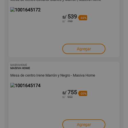
539
s/
-32%
s/
799
Agregar
MASIVAHOME
1001645174
MASIVA HOME
Mesa de centro Irene Marrón y Negro - Masiva Home
755
s/
-20%
s/
950
Agregar