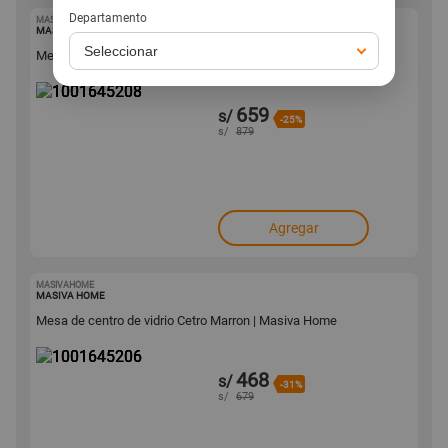
Departamento
MASIVAHOME
1001645208
MASIVA HOME
Mesa de centro Kevin Marron y Plomo | Masiva Home
659
s/
-25%
s/
879
Agregar
MASIVAHOME
1001645206
MASIVA HOME
Mesa de centro de vidrio Cetro Marron | Masiva Home
468
s/
-31%
s/
679