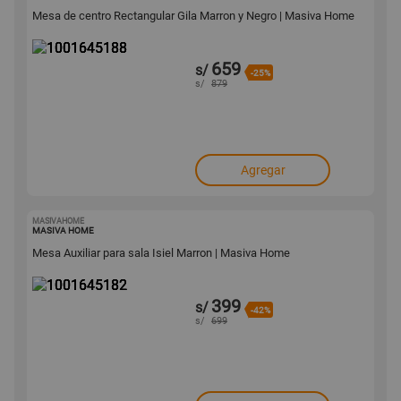
Mesa de centro Rectangular Gila Marron y Negro | Masiva Home
659
s/
-25%
s/
879
Agregar
MASIVAHOME
1001645182
MASIVA HOME
Mesa Auxiliar para sala Isiel Marron | Masiva Home
399
s/
-42%
s/
699