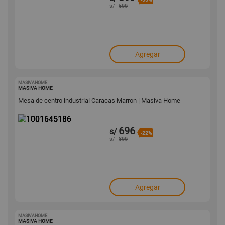
s/
599
Agregar
MASIVAHOME
1001645186
MASIVA HOME
Mesa de centro industrial Caracas Marron | Masiva Home
696
s/
-22%
s/
899
Agregar
MASIVAHOME
1001645188
MASIVA HOME