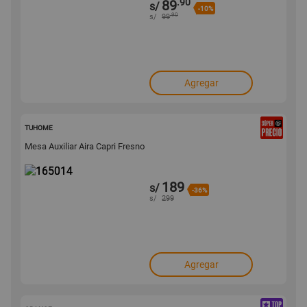
.90
89
s/
-10%
.90
s/
99
Agregar
165014
TUHOME
Mesa Auxiliar Aira Capri Fresno
189
s/
-36%
s/
299
Agregar
164708