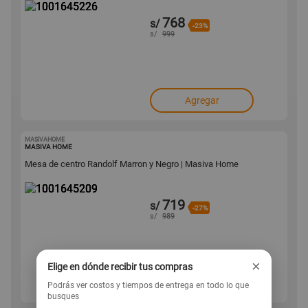
768
s/
-23%
s/
999
Agregar
MASIVAHOME
1001645209
MASIVA HOME
Mesa de centro Randolf Marron y Negro | Masiva Home
719
s/
-27%
s/
989
×
Elige en dónde recibir tus compras
Agregar
Podrás ver costos y tiempos de entrega en todo lo que
busques