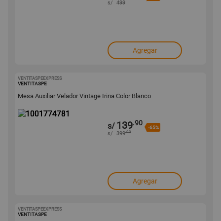
s/
499
Agregar
VENTITASPEEXPRESS
1001774781
VENTITASPE
Mesa Auxiliar Velador Vintage Irina Color Blanco
.90
139
s/
-65%
.90
s/
399
Agregar
VENTITASPEEXPRESS
1001774779
VENTITASPE