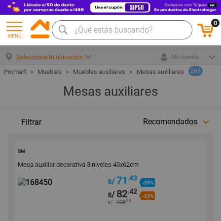
0
MENÚ
Selecciona tu ubicación
Mi cuenta
265
Muebles
Muebles auxiliares
Mesas auxiliares
Mesas auxiliares
Recomendados
Filtrar
168450
SM
Mesa auxiliar decorativa 3 niveles 40x62cm
.43
71
s/
-35%
.42
82
s/
-25%
.90
s/
109