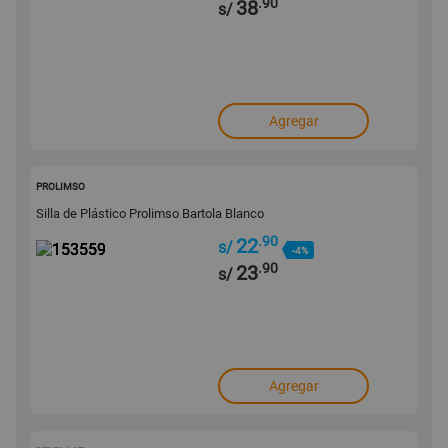
.90
38
s/
Agregar
153559
PROLIMSO
Silla de Plástico Prolimso Bartola Blanco
.90
22
s/
-4%
.90
23
s/
Agregar
152518