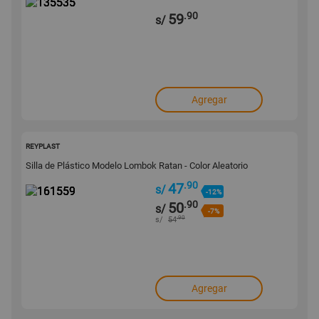
.90
59
s/
Agregar
161559
REYPLAST
Silla de Plástico Modelo Lombok Ratan - Color Aleatorio
.90
47
s/
-12%
.90
50
s/
-7%
.90
s/
54
Agregar