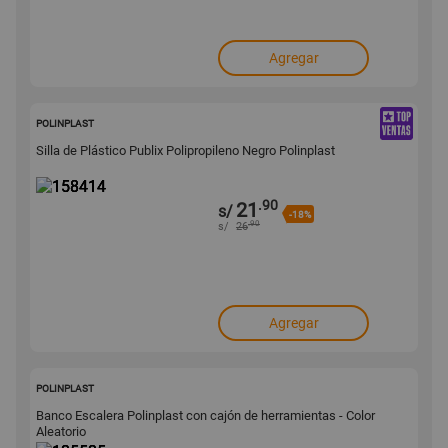
Agregar
158414
POLINPLAST
Silla de Plástico Publix Polipropileno Negro Polinplast
.90
21
s/
-18%
.90
s/
26
Agregar
135535
POLINPLAST
Banco Escalera Polinplast con cajón de herramientas - Color
Aleatorio