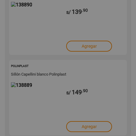
.90
139
s/
Agregar
138889
POLINPLAST
Sillón Capellini blanco Polinplast
.90
149
s/
Agregar