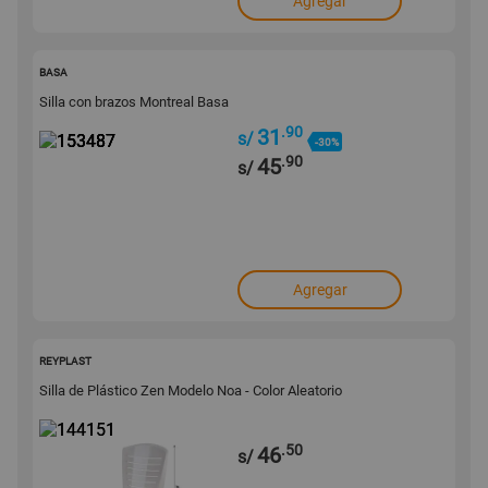
Agregar
153487
BASA
Silla con brazos Montreal Basa
.90
31
s/
-30%
.90
45
s/
Agregar
144151
REYPLAST
Silla de Plástico Zen Modelo Noa - Color Aleatorio
.50
46
s/