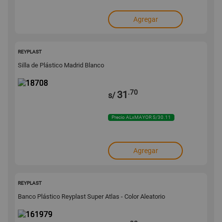
Agregar
18708
REYPLAST
Silla de Plástico Madrid Blanco
.70
31
s/
Precio ALxMAYOR S/30.11
Agregar
161979
REYPLAST
Banco Plástico Reyplast Super Atlas - Color Aleatorio