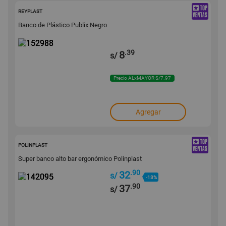
152988
REYPLAST
Banco de Plástico Publix Negro
.39
8
s/
Precio ALxMAYOR S/7.97
Agregar
142095
POLINPLAST
Super banco alto bar ergonómico Polinplast
.90
32
s/
-13%
.90
37
s/