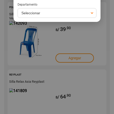
Departamento
142093
POLINPLAST
Silla de Plástico Polinplast Poseidon - 3 Colores Aleatorio |
Venta por unidad
.90
39
s/
Agregar
141809
REYPLAST
Silla Relax Asia Reyplast
.90
64
s/