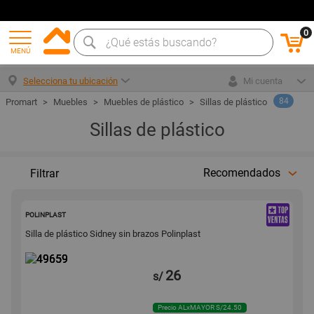
0
MENÚ
Selecciona tu ubicación
Mi cuenta
84
Muebles
Muebles de plástico
Sillas de plástico
Sillas de plástico
Recomendados
Filtrar
49659
POLINPLAST
Silla de plástico Sidney sin brazos Polinplast
26
s/
Precio ALxMAYOR S/24.50