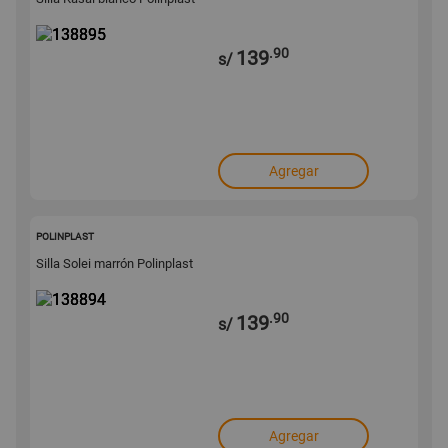
.90
139
s/
Agregar
138894
POLINPLAST
Silla Solei marrón Polinplast
.90
139
s/
Agregar