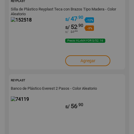
REYPLAST
Silla de Plástico Reyplast Teca con Brazos Tipo Madera - Color
Aleatorio
.90
47
s/
-12%
.90
52
s/
-3%
.90
s/
54
Precio ALxMAYOR S/52.16
Agregar
74119
REYPLAST
Banco de Plástico Everest 2 Pasos - Color Aleatorio
.90
56
s/