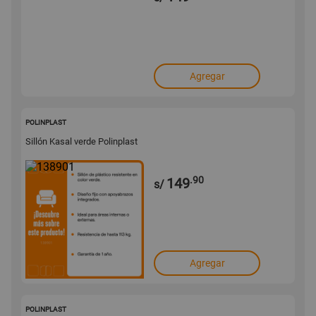
Agregar
138901
POLINPLAST
Sillón Kasal verde Polinplast
.90
149
s/
Agregar
138900
POLINPLAST