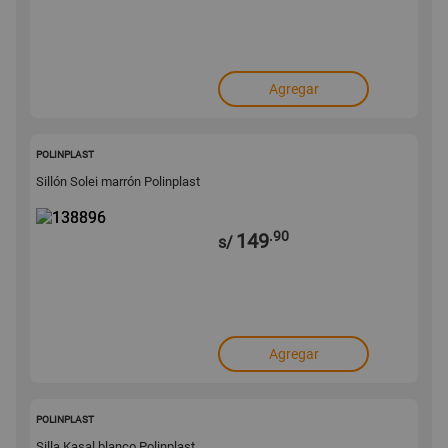
Agregar
138896
POLINPLAST
Sillón Solei marrón Polinplast
.90
149
s/
Agregar
138895
POLINPLAST
Silla Kasal blanco Polinplast