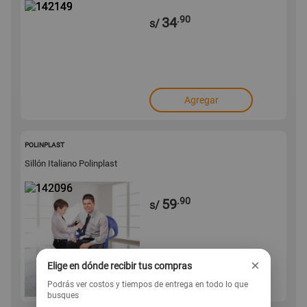
.90
34
s/
Agregar
142096
POLINPLAST
Sillón Italiano Polinplast
.90
59
s/
×
Elige en dónde recibir tus compras
Agregar
Podrás ver costos y tiempos de entrega en todo lo que
busques