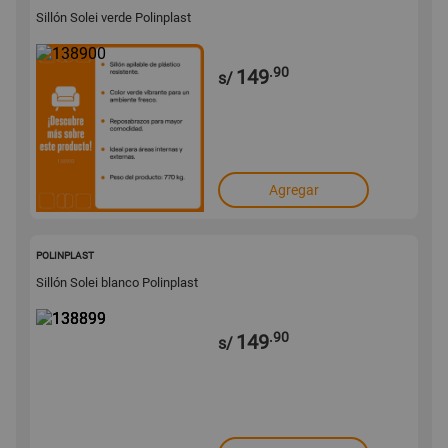
Sillón Solei verde Polinplast
.90
149
s/
Agregar
138899
POLINPLAST
Sillón Solei blanco Polinplast
.90
149
s/