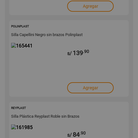
Agregar
165441
POLINPLAST
Silla Capellini Negro sin brazos Polinplast
.90
139
s/
Agregar
161985
REYPLAST
Silla Plástica Reyplast Roble sin Brazos
.90
84
s/