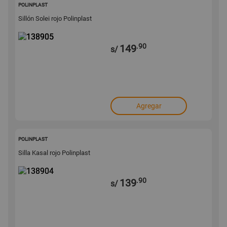
138905
POLINPLAST
Sillón Solei rojo Polinplast
.90
149
s/
Agregar
138904
POLINPLAST
Silla Kasal rojo Polinplast
.90
139
s/