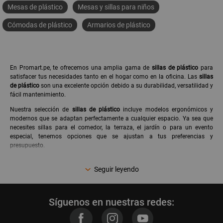
Mesas de plástico
Mesas y sillas para niños
Cómodas de plástico
Armarios de plástico
En Promart.pe, te ofrecemos una amplia gama de
sillas de plástico
para
satisfacer tus necesidades tanto en el hogar como en la oficina. Las
sillas
de plástico
son una excelente opción debido a su durabilidad, versatilidad y
fácil mantenimiento.
Nuestra selección de
sillas de plástico
incluye modelos ergonómicos y
modernos que se adaptan perfectamente a cualquier espacio. Ya sea que
necesites sillas para el comedor, la terraza, el jardín o para un evento
especial, tenemos opciones que se ajustan a tus preferencias y
presupuesto.
Además de ser cómodas y funcionales, nuestras sillas de plástico están
Seguir leyendo
diseñadas para resistir diversas condiciones climáticas, lo que las convierte
en una elección ideal para espacios exteriores. Ya no tendrás que
preocuparte por guardarlas cada vez que llueva.
Síguenos en nuestras redes:
En Promart, nos enorgullecemos de ofrecer productos de calidad que
satisfacen las necesidades de nuestros clientes peruanos. Trabajamos con
marcas reconocidas que garantizan la durabilidad y resistencia de