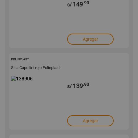
.90
149
s/
Agregar
138906
POLINPLAST
Silla Capellini rojo Polinplast
.90
139
s/
Agregar