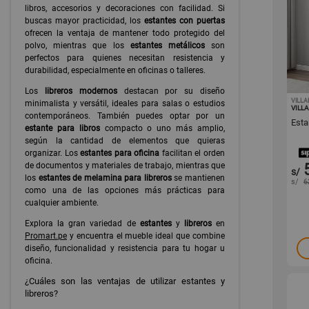
libros, accesorios y decoraciones con facilidad. Si
buscas mayor practicidad, los
estantes con puertas
ofrecen la ventaja de mantener todo protegido del
polvo, mientras que los
estantes metálicos
son
perfectos para quienes necesitan resistencia y
durabilidad, especialmente en oficinas o talleres.
Los
libreros modernos
destacan por su diseño
VILL
minimalista y versátil, ideales para salas o estudios
VILL
contemporáneos. También puedes optar por un
Esta
estante para libros
compacto o uno más amplio,
según la cantidad de elementos que quieras
organizar. Los
estantes para oficina
facilitan el orden
de documentos y materiales de trabajo, mientras que
s/
los
estantes de melamina para libreros
se mantienen
s/
6
como una de las opciones más prácticas para
cualquier ambiente.
Explora la gran variedad de
estantes
y
libreros
en
Promart.pe
y encuentra el mueble ideal que combine
diseño, funcionalidad y resistencia para tu hogar u
oficina.
¿Cuáles son las ventajas de utilizar estantes y
libreros?