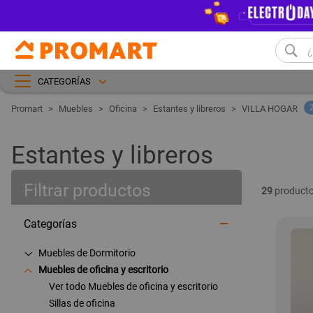
CATEGORÍAS
Muebles
Oficina
Estantes y libreros
VILLA HOGAR
Estantes y libreros
Filtrar productos
29
producto
Categorías
Muebles de Dormitorio
Muebles de oficina y escritorio
Ver todo Muebles de oficina y escritorio
Sillas de oficina