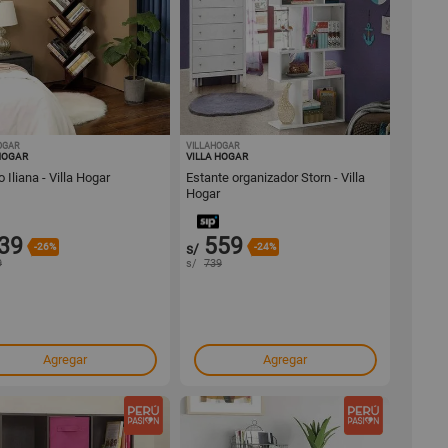
OGAR
1001440290
VILLAHOGAR
1001440289
HOGAR
VILLA HOGAR
o Iliana - Villa Hogar
Estante organizador Storn - Villa
Hogar
39
559
-26%
s/
-24%
9
s/
739
Agregar
Agregar