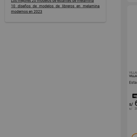
Los mejores 20 modelos de estantes de melamina
10 diseños de modelos de libreros en melamina
modernos en 2023
VILL
VILL
Esta
s/
s/
7