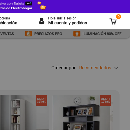
0
ecciona
Hola
, inicia sesión!
ubicación
Mi cuenta y pedidos
 VENTAS
PRECIAZOS PRO
ILUMINACIÓN 80% OFF
Ordenar por:
Recomendados