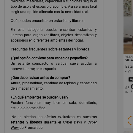
medidas, materiales, capacidad o funciones según el
tipo de uso y el espacio disponible. Así será más fácil
elegir una opción alineada con tu necesidad real.
Qué puedes encontrar en estantes y libreros
En esta categoría puedes encontrar estantes y
libreros para organizar libros, objetos decorativos y
accesorios en diferentes ambientes del hogar.
Preguntas frecuentes sobre estantes y libreros
VILL
¿Qué opción conviene para espacios pequeños?
VILL
Un estante compacto o vertical suele ayudar a
Esta
aprovechar mejor el espacio.
- Vi
¿Qué debo revisar antes de comprar?
Altura, profundidad, cantidad de repisas y capacidad
s/
de almacenamiento.
s/
8
¿En qué ambientes se pueden usar?
Pueden funcionar muy bien en sala, dormitorio,
estudio o home office.
¡No te pierdas las ofertas exclusivas en nuestros
estantes y libreros
durante el
Cyber Days
y
Cyber
Wow
de Promart.pe!