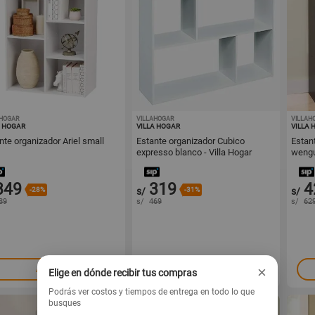
AHOGAR
1001440269
VILLAHOGAR
1001440268
VILLAH
A HOGAR
VILLA HOGAR
VILLA 
nte organizador Ariel small
Estante organizador Cubico
Estan
expresso blanco - Villa Hogar
weng
349
319
4
-28%
s/
-31%
s/
89
s/
469
s/
62
×
Agregar
Agregar
Elige en dónde recibir tus compras
Podrás ver costos y tiempos de entrega en todo lo que
busques