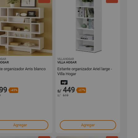
OGAR
1001440263
VILLAHOGAR
1001440262
HOGAR
VILLA HOGAR
te organizador Arris blanco
Estante organizador Ariel large -
Villa Hogar
99
449
-45%
s/
-27%
9
s/
619
Agregar
Agregar