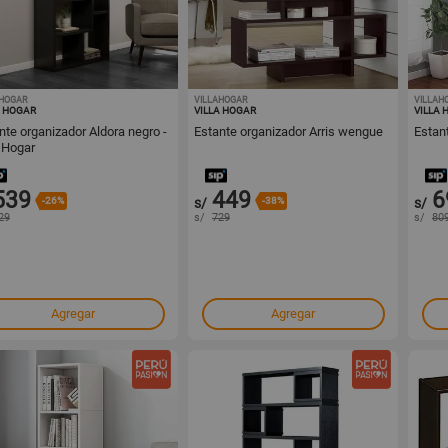
AHOGAR
1001442419
VILLAHOGAR
1001442418
VILLAH
A HOGAR
VILLA HOGAR
VILLA 
nte organizador Aldora negro -
Estante organizador Arris wengue
Estant
a Hogar
539
449
6
-26%
s/
-38%
s/
29
s/
729
s/
80
Agregar
Agregar