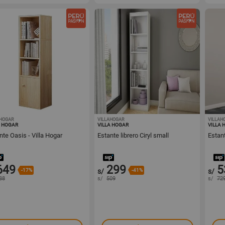
AHOGAR
1001440257
VILLAHOGAR
1001440255
VILLAH
A HOGAR
VILLA HOGAR
VILLA 
nte Oasis - Villa Hogar
Estante librero Ciryl small
Estant
649
299
5
-17%
s/
-41%
s/
88
s/
509
s/
72