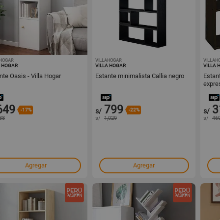
AHOGAR
1001442415
VILLAHOGAR
1001442398
VILLAH
A HOGAR
VILLA HOGAR
VILLA 
nte Oasis - Villa Hogar
Estante minimalista Callia negro
Estan
expre
649
799
3
-17%
s/
-22%
s/
88
s/
1,029
s/
46
Agregar
Agregar