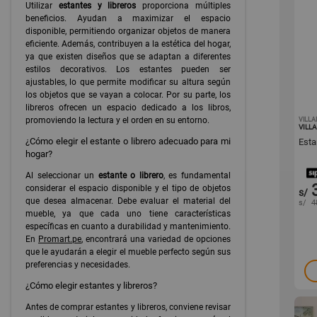
Utilizar
estantes y libreros
proporciona múltiples
beneficios. Ayudan a maximizar el espacio
disponible, permitiendo organizar objetos de manera
eficiente. Además, contribuyen a la estética del hogar,
ya que existen diseños que se adaptan a diferentes
estilos decorativos. Los estantes pueden ser
ajustables, lo que permite modificar su altura según
los objetos que se vayan a colocar. Por su parte, los
libreros ofrecen un espacio dedicado a los libros,
promoviendo la lectura y el orden en su entorno.
VILL
VILL
¿Cómo elegir el estante o librero adecuado para mi
Esta
hogar?
Al seleccionar un
estante o librero
, es fundamental
considerar el espacio disponible y el tipo de objetos
s/
que desea almacenar. Debe evaluar el material del
s/
4
mueble, ya que cada uno tiene características
específicas en cuanto a durabilidad y mantenimiento.
En
Promart.pe
, encontrará una variedad de opciones
que le ayudarán a elegir el mueble perfecto según sus
preferencias y necesidades.
¿Cómo elegir estantes y libreros?
Antes de comprar estantes y libreros, conviene revisar