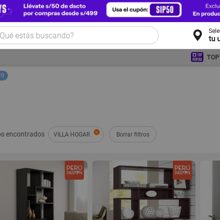
Sel
tu 
TOP
29
s encontrados
VILLA HOGAR
Borrar filtros