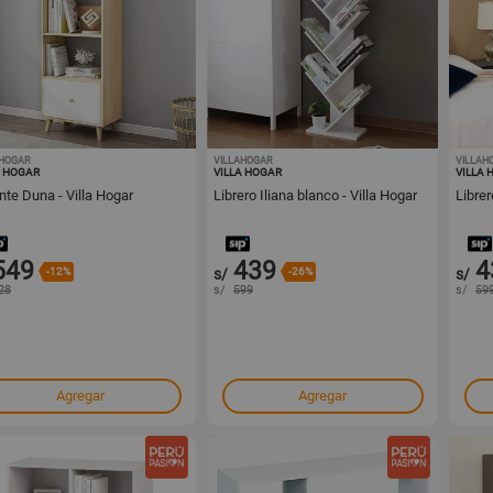
AHOGAR
1001442362
VILLAHOGAR
1001440293
VILLAH
A HOGAR
VILLA HOGAR
VILLA 
nte Duna - Villa Hogar
Librero Iliana blanco - Villa Hogar
Librer
549
439
4
-12%
s/
-26%
s/
28
s/
599
s/
59
Agregar
Agregar