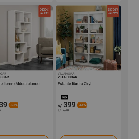
OGAR
1001440252
VILLAHOGAR
1001440251
HOGAR
VILLA HOGAR
e librero Aldora blanco
Estante librero Ciryl
39
399
-26%
s/
-41%
9
s/
679