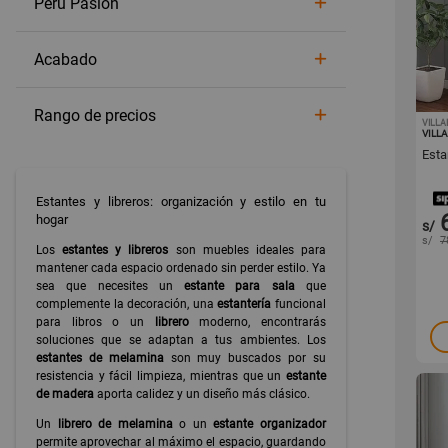
Perú Pasión
Muebles de bar
Aparadores y vitrinas
Acabado
Recibidores
Armarios de plástico
Rango de precios
Muebles infantiles
VILL
VILL
Esta
Estantes y libreros: organización y estilo en tu
hogar
s/
s/
7
Los
estantes y libreros
son muebles ideales para
mantener cada espacio ordenado sin perder estilo. Ya
sea que necesites un
estante para sala
que
complemente la decoración, una
estantería
funcional
para libros o un
librero
moderno, encontrarás
soluciones que se adaptan a tus ambientes. Los
estantes de melamina
son muy buscados por su
resistencia y fácil limpieza, mientras que un
estante
de madera
aporta calidez y un diseño más clásico.
Un
librero de melamina
o un
estante organizador
permite aprovechar al máximo el espacio, guardando