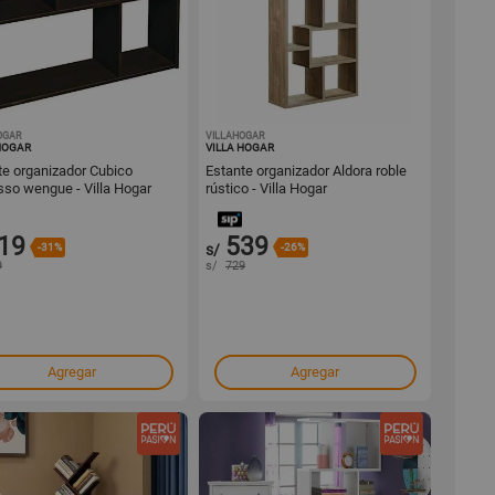
OGAR
1001442379
VILLAHOGAR
1001442377
HOGAR
VILLA HOGAR
te organizador Cubico
Estante organizador Aldora roble
sso wengue - Villa Hogar
rústico - Villa Hogar
19
539
-31%
s/
-26%
9
s/
729
Agregar
Agregar