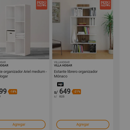
OGAR
1001440259
VILLAHOGAR
1001440258
HOGAR
VILLA HOGAR
te organizador Ariel medium -
Estante librero organizador
Hogar
Mónaco
99
649
-18%
s/
-21%
9
s/
825
Agregar
Agregar