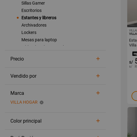
Sillas Gamer
Escritorios
Estantes y libreros
Archivadores
VILL
Lockers
VILL
Mesas para laptop
Esta
Vill
Muebles de sala y comedor
Muebles de cocina
Precio
Muebles para baño
s/
s/
7
Muebles de terraza
Vendido por
Mesas
Bancos y sillas
Sofás y sillones
Marca
Muebles de plástico
VILLA HOGAR
Muebles auxiliares
Ver todo Muebles auxiliares
Color principal
Estantes y libreros
Mesas de centro
Mesas auxiliares