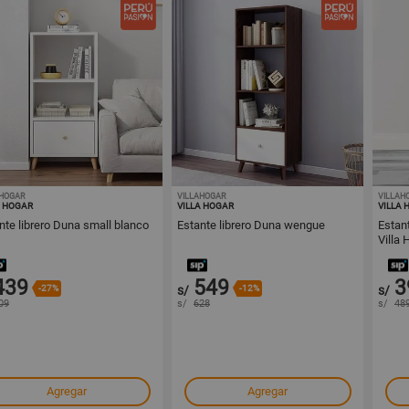
AHOGAR
1001440261
VILLAHOGAR
1001440260
VILLAH
A HOGAR
VILLA HOGAR
VILLA 
nte librero Duna small blanco
Estante librero Duna wengue
Estan
Villa 
439
549
3
-27%
s/
-12%
s/
09
s/
628
s/
48
Agregar
Agregar