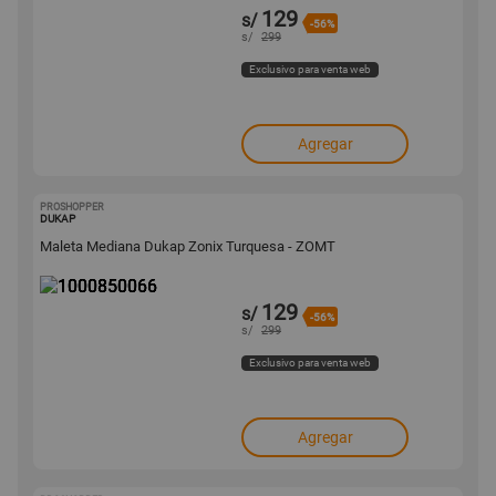
129
s/
-56%
s/
299
Exclusivo para venta web
Agregar
PROSHOPPER
1000850066
DUKAP
Maleta Mediana Dukap Zonix Turquesa - ZOMT
129
s/
-56%
s/
299
Exclusivo para venta web
Agregar