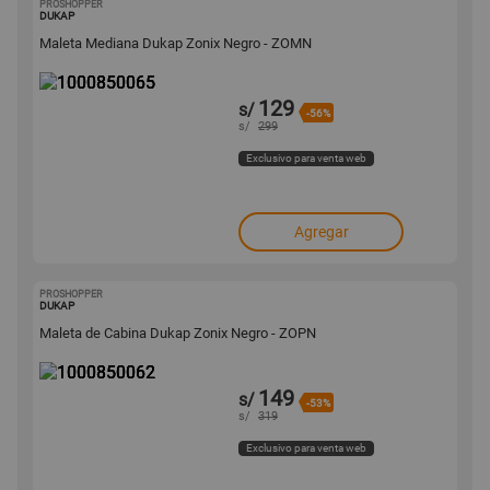
PROSHOPPER
1000850065
DUKAP
Maleta Mediana Dukap Zonix Negro - ZOMN
129
s/
-56%
s/
299
Exclusivo para venta web
Agregar
PROSHOPPER
1000850062
DUKAP
Maleta de Cabina Dukap Zonix Negro - ZOPN
149
s/
-53%
s/
319
Exclusivo para venta web