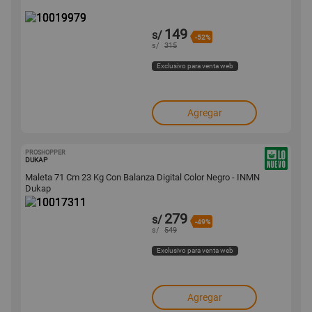
149
s/
-52%
s/
315
Exclusivo para venta web
Agregar
PROSHOPPER
10017311
DUKAP
Maleta 71 Cm 23 Kg Con Balanza Digital Color Negro - INMN
Dukap
279
s/
-49%
s/
549
Exclusivo para venta web
Agregar