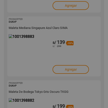
Agregar
PROSHOPPER
1001398883
DUKAP
Maleta Mediana Singapure Azul Claro SIMA
139
s/
-53%
s/
299
Agregar
PROSHOPPER
1001398882
DUKAP
Maleta De Bodega Tokyo Gris Oscuro TKGG
199
s/
-50%