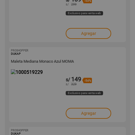
-53%
s/
299
Exclusivo para venta web
Agregar
PROSHOPPER
1000519229
DUKAP
Maleta Mediana Monaco Azul MOMA
149
s/
-54%
s/
329
Exclusivo para venta web
Agregar
PROSHOPPER
1000519227
DUKAP