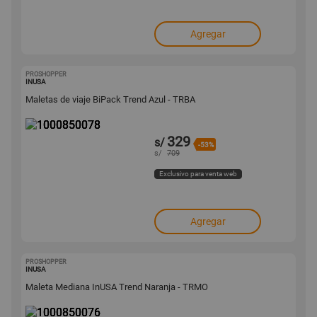
Agregar
PROSHOPPER
1000850078
INUSA
Maletas de viaje BiPack Trend Azul - TRBA
329
s/
-53%
s/
709
Exclusivo para venta web
Agregar
PROSHOPPER
1000850076
INUSA
Maleta Mediana InUSA Trend Naranja - TRMO