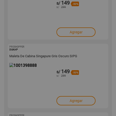
149
s/
-50%
s/
299
Agregar
PROSHOPPER
1001398888
DUKAP
Maleta De Cabina Singapure Gris Oscuro SIPG
149
s/
-50%
s/
299
Agregar
PROSHOPPER