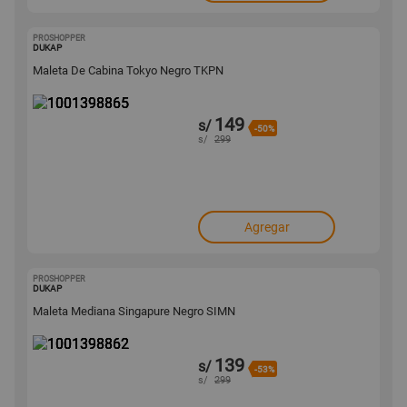
PROSHOPPER
1001398865
DUKAP
Maleta De Cabina Tokyo Negro TKPN
149
s/
-50%
s/
299
Agregar
PROSHOPPER
1001398862
DUKAP
Maleta Mediana Singapure Negro SIMN
139
s/
-53%
s/
299