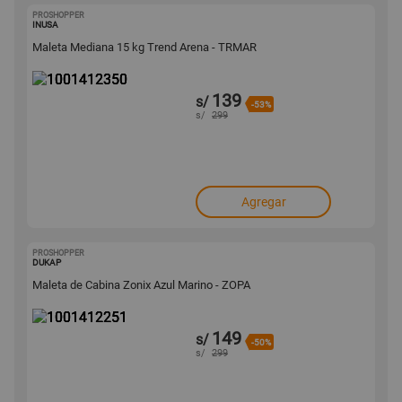
PROSHOPPER
1001412350
INUSA
Maleta Mediana 15 kg Trend Arena - TRMAR
139
s/
-53%
s/
299
Agregar
PROSHOPPER
1001412251
DUKAP
Maleta de Cabina Zonix Azul Marino - ZOPA
149
s/
-50%
s/
299