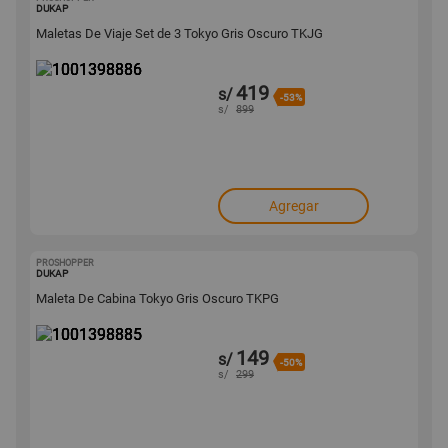
1001398886
DUKAP
Maletas De Viaje Set de 3 Tokyo Gris Oscuro TKJG
419
s/
-53%
s/
899
Agregar
PROSHOPPER
1001398885
DUKAP
Maleta De Cabina Tokyo Gris Oscuro TKPG
149
s/
-50%
s/
299