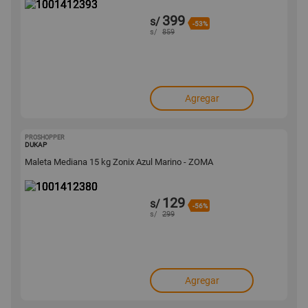
399
s/
-53%
s/
859
Agregar
PROSHOPPER
1001412380
DUKAP
Maleta Mediana 15 kg Zonix Azul Marino - ZOMA
129
s/
-56%
s/
299
Agregar