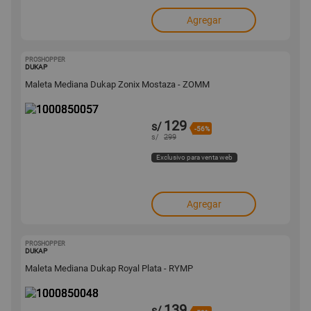
Agregar
PROSHOPPER
1000850057
DUKAP
Maleta Mediana Dukap Zonix Mostaza - ZOMM
129
s/
-56%
s/
299
Exclusivo para venta web
Agregar
PROSHOPPER
1000850048
DUKAP
Maleta Mediana Dukap Royal Plata - RYMP
139
s/