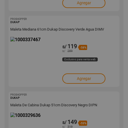
Agregar
PROSHOPPER
1000337467
DUKAP
Maleta Mediana 61cm Dukap Discovery Verde Agua DIMV
119
s/
-58%
s/
289
Exclusivo para venta web
Agregar
PROSHOPPER
1000329636
DUKAP
Maleta De Cabina Dukap 51cm Discovery Negro DIPN
149
s/
-53%
s/
319