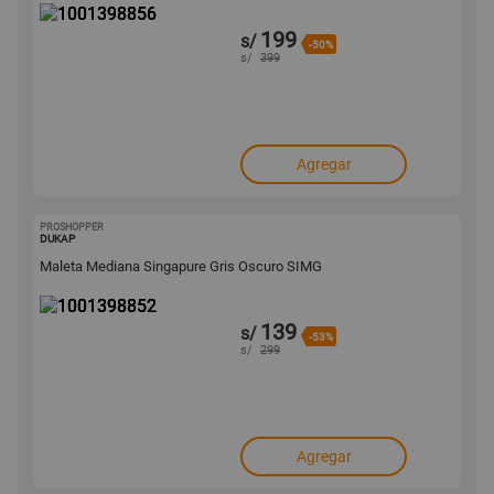
199
s/
-50%
s/
399
Agregar
PROSHOPPER
1001398852
DUKAP
Maleta Mediana Singapure Gris Oscuro SIMG
139
s/
-53%
s/
299
Agregar