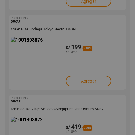
Agregar
PROSHOPPER
1001398875
DUKAP
Maleta De Bodega Tokyo Negro TKGN
199
s/
-50%
s/
399
Agregar
PROSHOPPER
1001398873
DUKAP
Maletas De Viaje Set de 3 Singapure Gris Oscuro SIJG
419
s/
-53%
s/
899