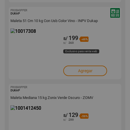
PROSHOPPER
10017308
DUKAP
Maleta 51 Cm 10 kg Con Usb Color Vino - INPV Dukap
199
s/
-46%
s/
369
Exclusivo para venta web
Agregar
PROSHOPPER
1001412450
DUKAP
Maleta Mediana 15 kg Zonix Verde Oscuro - ZOMV
129
s/
-56%
s/
299