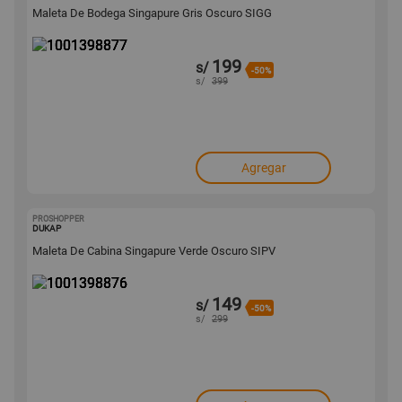
Maleta De Bodega Singapure Gris Oscuro SIGG
199
s/
-50%
s/
399
Agregar
PROSHOPPER
1001398876
DUKAP
Maleta De Cabina Singapure Verde Oscuro SIPV
149
s/
-50%
s/
299