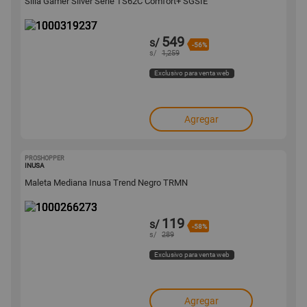
Silla Gamer Silver Serie TS62C Comfort+ SGSIE
549
s/
-56%
s/
1,259
Exclusivo para venta web
Agregar
PROSHOPPER
1000266273
INUSA
Maleta Mediana Inusa Trend Negro TRMN
119
s/
-58%
s/
289
Exclusivo para venta web
Agregar