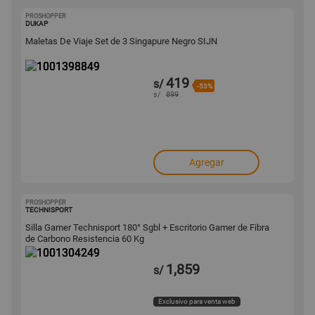
PROSHOPPER
1001398849
DUKAP
Maletas De Viaje Set de 3 Singapure Negro SIJN
419
s/
-53%
s/
899
Agregar
PROSHOPPER
1001304249
TECHNISPORT
Silla Gamer Technisport 180° Sgbl + Escritorio Gamer de Fibra
de Carbono Resistencia 60 Kg
1,859
s/
Exclusivo para venta web