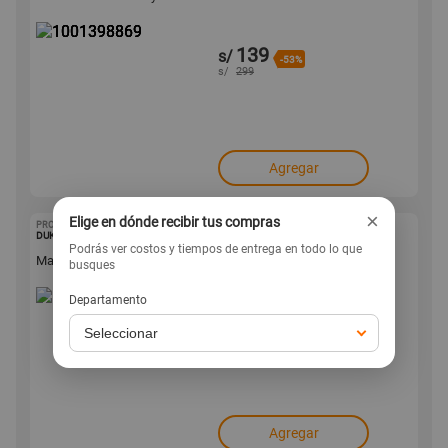
139
s/
-53%
s/
299
Agregar
×
Elige en dónde recibir tus compras
PROSHOPPER
1001398868
DUKAP
Podrás ver costos y tiempos de entrega en todo lo que
Maleta Mediana Tokyo Negro TKMN
busques
Departamento
139
s/
-53%
s/
299
Agregar