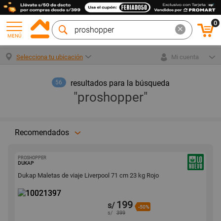
0
MENÚ
Selecciona tu ubicación
Mi cuenta
resultados para la búsqueda
56
"proshopper"
Recomendados
PROSHOPPER
10021397
DUKAP
Dukap Maletas de viaje Liverpool 71 cm 23 kg Rojo
199
s/
-50%
s/
399