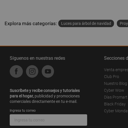
Explora más categorías:
Luces para árbol de navidad
Proy
Síguenos en nuestras redes
Secciones 
Venta empre
Club Pro
Nuestro Blog
Cyber Wow
Suscríbete y recibe consejos y tutoriales
para el hogar,
publicidad y promociones
Días Promart
comerciales directamente en tu e-mail.
Black Friday
Ingresa tu correo
Cyber Monda