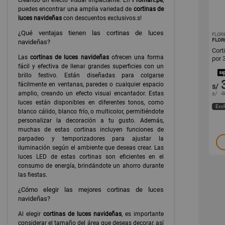
creando un efecto visual impactante. En
Promart.pe
,
puedes encontrar una amplia variedad de
cortinas de
luces navideñas
con descuentos exclusivos.s!
¿Qué ventajas tienen las cortinas de luces
FLORI
FLOR
navideñas?
Cort
Las
cortinas de luces navideñas
ofrecen una forma
por 
fácil y efectiva de llenar grandes superficies con un
Flor
brillo festivo. Están diseñadas para colgarse
fácilmente en ventanas, paredes o cualquier espacio
s/
amplio, creando un efecto visual encantador. Estas
s/
4
luces están disponibles en diferentes tonos, como
Excl
blanco cálido, blanco frío, o multicolor, permitiéndote
personalizar la decoración a tu gusto. Además,
muchas de estas cortinas incluyen funciones de
parpadeo y temporizadores para ajustar la
iluminación según el ambiente que deseas crear. Las
luces LED de estas cortinas son eficientes en el
consumo de energía, brindándote un ahorro durante
las fiestas.
¿Cómo elegir las mejores cortinas de luces
navideñas?
Al elegir
cortinas de luces navideñas
, es importante
considerar el tamaño del área que deseas decorar, así