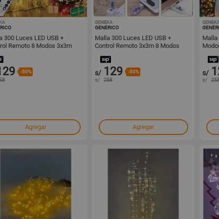
KA
1001598648
GENIEKA
1001598647
GENIEK
RICO
GENÉRICO
GENÉR
a 300 Luces LED USB +
Malla 300 Luces LED USB +
Malla
 Remoto 8 Modos 3x3m
Control Remoto 3x3m 8 Modos
Modos
dad Genieka
Navidad Genieka
Navid
129
129
1
-50%
s/
-50%
s/
58
s/
258
s/
25
Agregar
Agregar