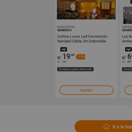
MAXICOMPRA
1000519406
DUETIM
GENÉRICO
GENÉR
Cortina Luces Led Decoración
Luz N
Navidad Cálida 3m Extensible
Amba
19
6
.90
s/
-71%
s/
.
s/
70
s/
89
Exclusivo para venta web
Exclu
Agregar
Ir a la h