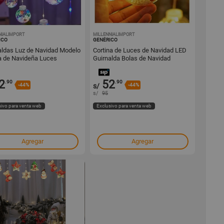
NIALIMPORT
1000520229
MILLENNIALIMPORT
1000520217
ICO
GENÉRICO
aldas Luz de Navidad Modelo
Cortina de Luces de Navidad LED
a de Navideña Luces
Guirnalda Bolas de Navidad
olor
Variado
2
52
.90
.90
-44%
s/
-44%
s/
95
sivo para venta web
Exclusivo para venta web
Agregar
Agregar