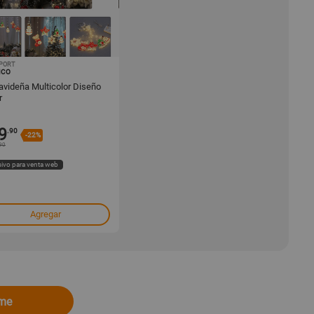
PORT
1000491834
ICO
avideña Multicolor Diseño
r
9
.90
-22%
90
sivo para venta web
Agregar
ome