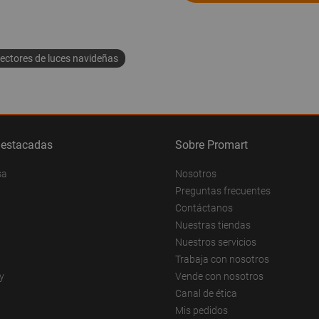
ectores de luces navideñas
destacadas
Sobre Promart
sa
Nosotros
Preguntas frecuentes
Contáctanos
Nuestras tiendas
Nuestros servicios
Trabaja con nosotros
y
Vende con nosotros
Canal de ética
Mis pedidos