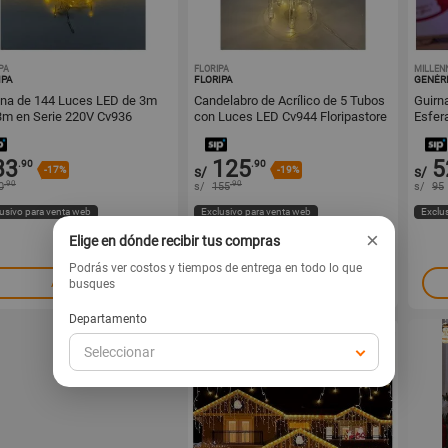
PA
1000862098
FLORIPA
1000862095
MILLEN
IPA
FLORIPA
GENÉR
ina de 144 Luces LED de 3m
Candelabro de Acrílico de 5 Tubos
Guirn
3m en Serie 220V Cv936
con Luces LED Cv944 Floripastore
Esfer
ipastore
Multic
33
125
5
.90
.90
-17%
s/
-19%
s/
.90
.90
0
s/
155
s/
95
usivo para venta web
Exclusivo para venta web
Exclu
×
Elige en dónde recibir tus compras
Podrás ver costos y tiempos de entrega en todo lo que
Agregar
Agregar
busques
Departamento
Seleccionar