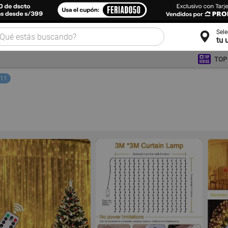
Sel
tu 
TOP
11