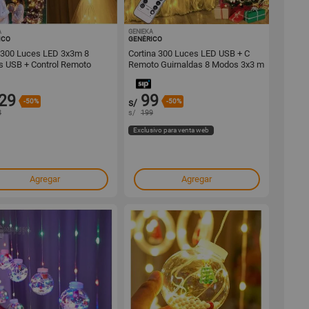
A
1001598645
GENIEKA
1001273490
ICO
GENÉRICO
 300 Luces LED 3x3m 8
Cortina 300 Luces LED USB + C
 USB + Control Remoto
Remoto Guirnaldas 8 Modos 3x3 m
ad Genieka
Decoración Navidad Genieka
29
99
-50%
s/
-50%
8
s/
199
Exclusivo para venta web
Agregar
Agregar