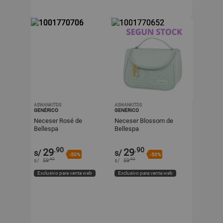
ASWANKITDS
ASWANKITDS
GENÉRICO
GENÉRICO
Neceser Rosé de
Neceser Blossom de
Bellespa
Bellespa
.90
.90
29
29
s/
s/
-50%
-50%
.90
.90
s/
59
s/
59
Exclusivo para venta web
Exclusivo para venta web