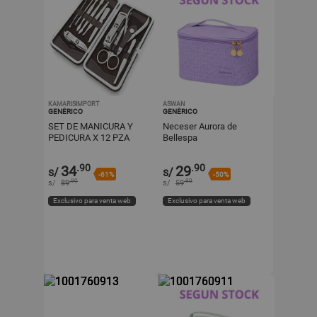
KAMARISIMPORT
ASWAN
GENÉRICO
GENÉRICO
SET DE MANICURA Y
Neceser Aurora de
PEDICURA X 12 PZA
Bellespa
.90
.90
34
29
s/
s/
-61%
-50%
.90
.90
s/
89
s/
59
Exclusivo para venta web
Exclusivo para venta web