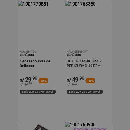
ASWANKITDS
KAMARISIMPORT
GENÉRICO
GENÉRICO
Neceser Aurora de
SET DE MANICURA Y
Bellespa
PEDICURA X 19 PZA
.90
.90
29
49
s/
s/
-50%
-50%
.90
s/
59
s/
100
Exclusivo para venta web
Exclusivo para venta web