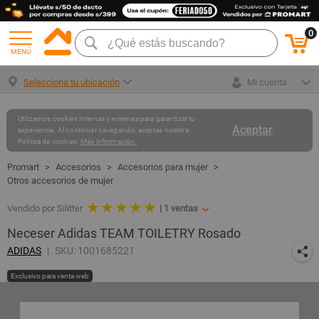
0
MENÚ
Selecciona tu ubicación
Mi cuenta
Utilizamos cookies internas y externas para garantizar tu
Aceptar
experiencia. Al continuar navegando, aceptas nuestra
Política de cookies.
Más información.
Accesorios
Accesorios para mujer
Otros accesorios de mujer
★ ★ ★ ★ ★
Vendido por Silitter
|
1
ventas
Neceser Adidas TEAM TOILETRY Rosado
ADIDAS
SKU: 1001685221
Exclusivo para venta web