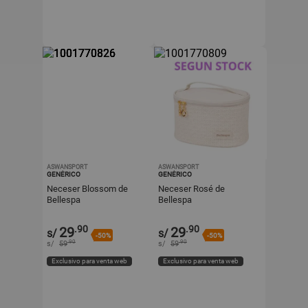
ASWANSPORT
ASWANSPORT
GENÉRICO
GENÉRICO
Neceser Blossom de
Neceser Rosé de
Bellespa
Bellespa
.90
.90
29
29
s/
s/
-50%
-50%
.90
.90
s/
59
s/
59
Exclusivo para venta web
Exclusivo para venta web