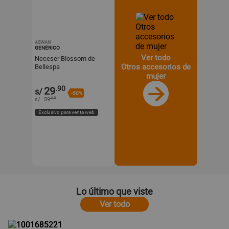
ASWAN
GENÉRICO
Ver todo
Neceser Blossom de
Otros accesorios de
Bellespa
mujer
.90
29
s/
-50%
.90
s/
59
Exclusivo para venta web
Lo último que viste
Ver todo