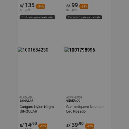
BLANCO
135
99
s/
s/
-54%
-23%
s/
299
s/
129
Exclusivo para venta web
Exclusivo para venta web
PLAZAVEA
ASWANKITDS
SINGULAR
GENÉRICO
Canguro Nylon Negro
Cosmetiquero Neceser
SINGULAR
Led Rosado
.90
.90
14
39
s/
s/
-50%
-42%
.90
.90