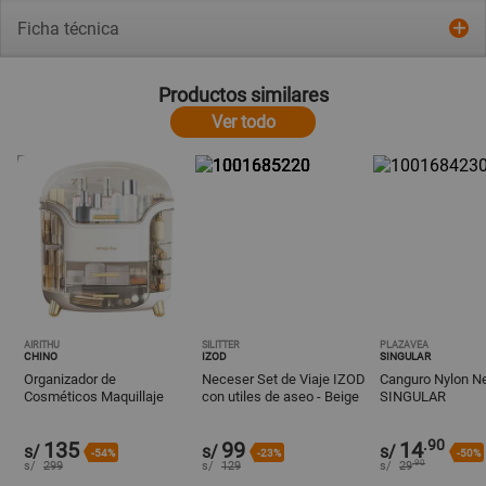
Ficha técnica
Productos similares
Ver todo
AIRITHU
SILITTER
PLAZAVEA
CHINO
IZOD
SINGULAR
Organizador de
Neceser Set de Viaje IZOD
Canguro Nylon N
Cosméticos Maquillaje
con utiles de aseo - Beige
SINGULAR
Perfumes y Joyas
BLANCO
.90
135
99
14
s/
s/
s/
-54%
-23%
-50%
.90
s/
299
s/
129
s/
29