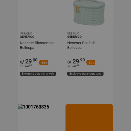
URBANJC
URBANJC
GENÉRICO
GENÉRICO
Neceser Blossom de
Neceser Rosé de
Bellespa
Bellespa
.90
.90
29
29
s/
s/
-50%
-50%
.90
.90
s/
59
s/
59
Exclusivo para venta web
Exclusivo para venta web