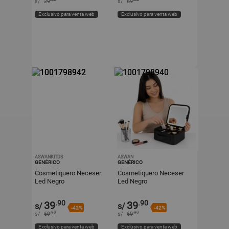
s/
29
s/
69
Exclusivo para venta web
Exclusivo para venta web
ASWANKITDS
ASWAN
GENÉRICO
GENÉRICO
Cosmetiquero Neceser
Cosmetiquero Neceser
Led Negro
Led Negro
.90
.90
39
39
s/
s/
-42%
-42%
.90
.90
s/
69
s/
69
Exclusivo para venta web
Exclusivo para venta web