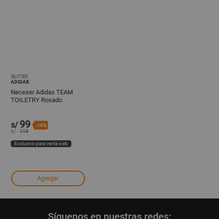
SILITTER
ADIDAS
Neceser Adidas TEAM
TOILETRY Rosado
99
s/
-16%
s/
119
Exclusivo para venta web
Agregar
Síguenos en nuestras redes: