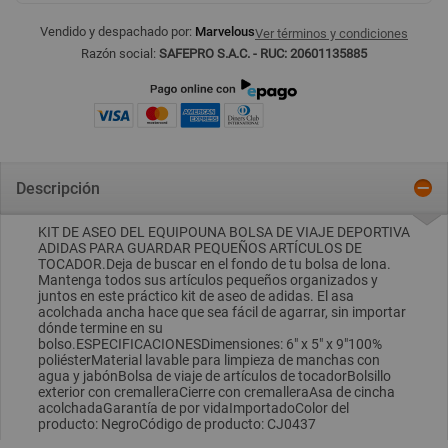
Vendido y despachado por:
Marvelous
Ver términos y condiciones
Razón social:
SAFEPRO S.A.C. - RUC: 20601135885
Descripción
KIT DE ASEO DEL EQUIPOUNA BOLSA DE VIAJE DEPORTIVA
ADIDAS PARA GUARDAR PEQUEÑOS ARTÍCULOS DE
TOCADOR.Deja de buscar en el fondo de tu bolsa de lona.
Mantenga todos sus artículos pequeños organizados y
juntos en este práctico kit de aseo de adidas. El asa
acolchada ancha hace que sea fácil de agarrar, sin importar
dónde termine en su
bolso.ESPECIFICACIONESDimensiones: 6" x 5" x 9"100%
poliésterMaterial lavable para limpieza de manchas con
agua y jabónBolsa de viaje de artículos de tocadorBolsillo
exterior con cremalleraCierre con cremalleraAsa de cincha
acolchadaGarantía de por vidaImportadoColor del
producto: NegroCódigo de producto: CJ0437