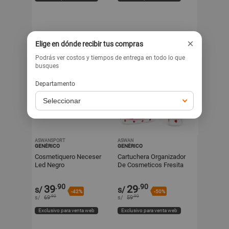
×
Elige en dónde recibir tus compras
Podrás ver costos y tiempos de entrega en todo lo que
busques
Departamento
ASWANSPORT
ASWAN
GENÉRICO
GENÉRICO
Cosmetiquero Neceser
Cartuchera Organizador
Led Negro
De Cosmeticos Fresita
.90
.90
39
29
s/
s/
-42%
-50%
.90
.90
s/
69
s/
59
Exclusivo para venta web
Exclusivo para venta web