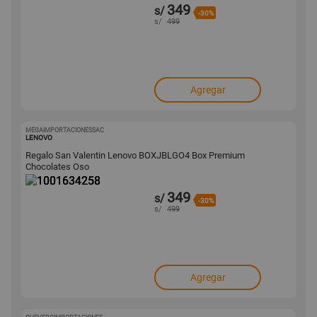
349
s/
-30%
s/
499
Agregar
MEGAIMPORTACIONESSAC
1001634258
LENOVO
Regalo San Valentin Lenovo BOXJBLGO4 Box Premium
Chocolates Oso
349
s/
-30%
s/
499
Agregar