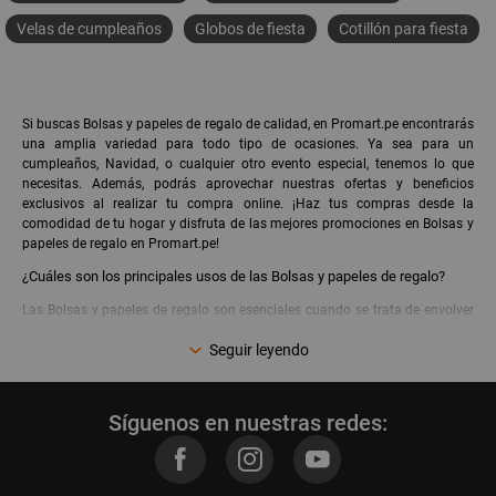
Velas de cumpleaños
Globos de fiesta
Cotillón para fiesta
Si buscas Bolsas y papeles de regalo de calidad, en Promart.pe encontrarás
una amplia variedad para todo tipo de ocasiones. Ya sea para un
cumpleaños, Navidad, o cualquier otro evento especial, tenemos lo que
necesitas. Además, podrás aprovechar nuestras ofertas y beneficios
exclusivos al realizar tu compra online. ¡Haz tus compras desde la
comodidad de tu hogar y disfruta de las mejores promociones en Bolsas y
papeles de regalo en Promart.pe!
¿Cuáles son los principales usos de las Bolsas y papeles de regalo?
Las Bolsas y papeles de regalo son esenciales cuando se trata de envolver
regalos para cualquier ocasión especial. Su uso principal es facilitar la
Seguir leyendo
presentación de los obsequios, haciendo que el momento de entrega sea
aún más especial y decorativo. Las bolsas de regalo son ideales para
regalos de diferentes tamaños y formas, mientras que los papeles de regalo
permiten un acabado más personalizable y creativo. En Promart.pe, podrás
Síguenos en nuestras redes:
encontrar diferentes opciones de Bolsas y papeles de regalo que se
adaptan a tus necesidades y estilo, con diseños modernos y tradicionales,
perfectos para toda ocasión.