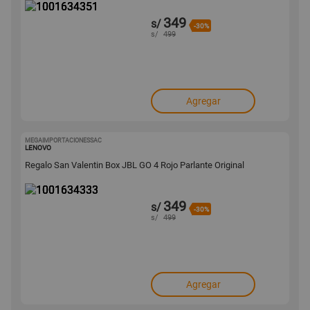
349
s/
-30%
s/
499
Agregar
MEGAIMPORTACIONESSAC
1001634333
LENOVO
Regalo San Valentin Box JBL GO 4 Rojo Parlante Original
349
s/
-30%
s/
499
Agregar