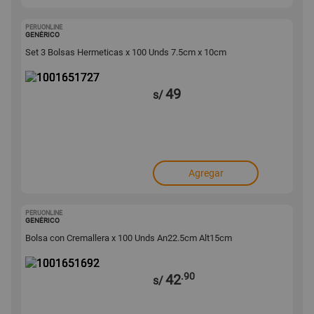
PERUONLINE
1001651727
GENÉRICO
Set 3 Bolsas Hermeticas x 100 Unds 7.5cm x 10cm
49
s/
Agregar
PERUONLINE
1001651692
GENÉRICO
Bolsa con Cremallera x 100 Unds An22.5cm Alt15cm
.90
42
s/