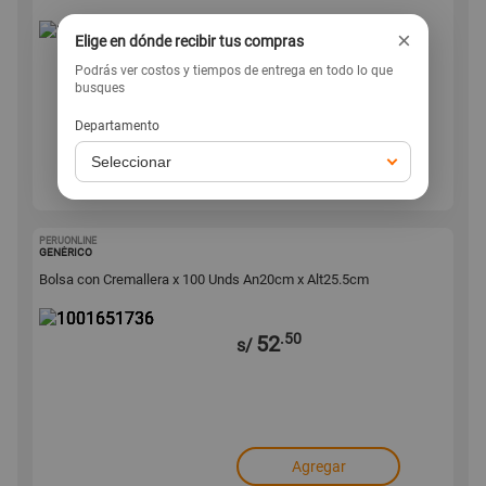
×
Elige en dónde recibir tus compras
49
s/
Podrás ver costos y tiempos de entrega en todo lo que
busques
Departamento
Agregar
PERUONLINE
1001651736
GENÉRICO
Bolsa con Cremallera x 100 Unds An20cm x Alt25.5cm
.50
52
s/
Agregar