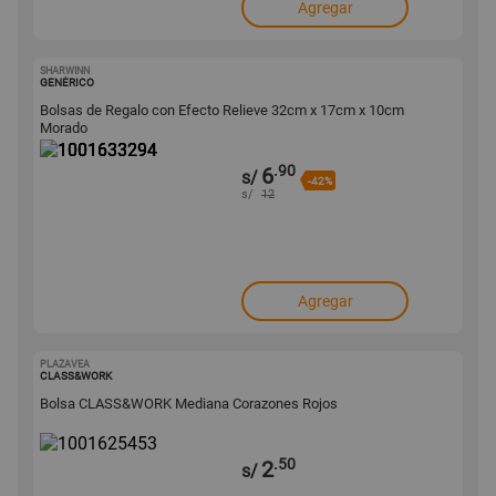
Agregar
SHARWINN
1001633294
GENÉRICO
Bolsas de Regalo con Efecto Relieve 32cm x 17cm x 10cm
Morado
.90
6
s/
-42%
s/
12
Agregar
PLAZAVEA
1001625453
CLASS&WORK
Bolsa CLASS&WORK Mediana Corazones Rojos
.50
2
s/