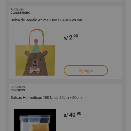
PLAZAVEA
1001746577
CLASS&WORK
Bolsa de Regalo Animal Oso CLASS&WORK
.90
2
s/
Agregar
PERUONLINE
1001683275
GENÉRICO
Bolsas Hermeticas 100 Unds 20cm x 20cm
.90
49
s/