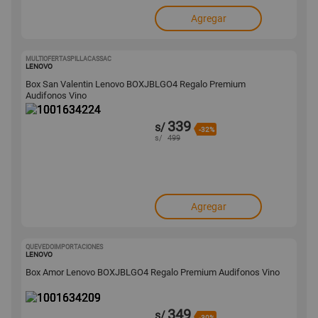
Agregar
MULTIOFERTASPILLACASSAC
1001634224
LENOVO
Box San Valentin Lenovo BOXJBLGO4 Regalo Premium
Audifonos Vino
339
s/
-32%
s/
499
Agregar
QUEVEDOIMPORTACIONES
1001634209
LENOVO
Box Amor Lenovo BOXJBLGO4 Regalo Premium Audifonos Vino
349
s/
-30%