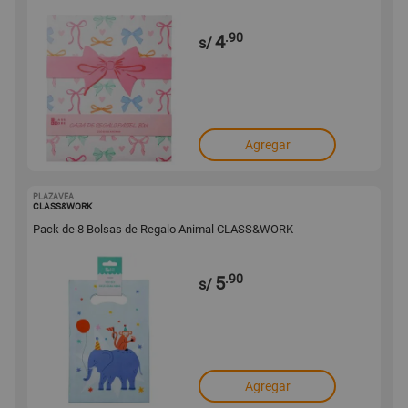
.90
4
s/
Agregar
PLAZAVEA
1001746578
CLASS&WORK
Pack de 8 Bolsas de Regalo Animal CLASS&WORK
.90
5
s/
Agregar