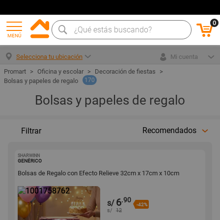
0
MENÚ
Selecciona tu ubicación
Mi cuenta
Oficina y escolar
Decoración de fiestas
170
Bolsas y papeles de regalo
Bolsas y papeles de regalo
Recomendados
Filtrar
SHARWINN
1001758762
GENÉRICO
Bolsas de Regalo con Efecto Relieve 32cm x 17cm x 10cm
.90
6
s/
-42%
s/
12