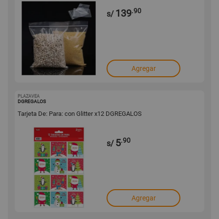
.90
139
s/
Agregar
PLAZAVEA
1001680719
DGREGALOS
Tarjeta De: Para: con Glitter x12 DGREGALOS
.90
5
s/
Agregar