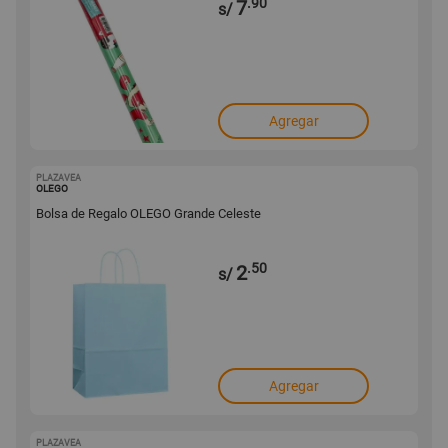
.90
7
s/
Agregar
PLAZAVEA
1001680712
OLEGO
Bolsa de Regalo OLEGO Grande Celeste
.50
2
s/
Agregar
PLAZAVEA
1001680711