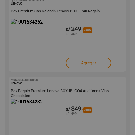
QUEVEDOIMPORTACIONES
1001634252
LENOVO
Box Premium San Valentin Lenovo BOX LP40 Regalo
249
s/
-30%
s/
359
Agregar
MUNDOELECTRONICO
1001634232
LENOVO
Box Regalo Premium Lenovo BOXJBLGO4 Audifonos Vino
Chocolates
349
s/
-30%
s/
499