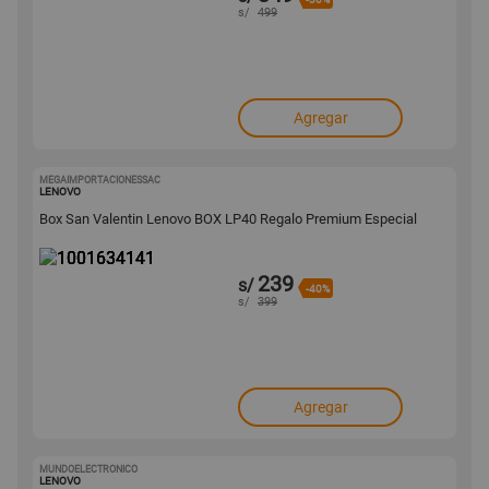
s/
499
Agregar
MEGAIMPORTACIONESSAC
1001634141
LENOVO
Box San Valentin Lenovo BOX LP40 Regalo Premium Especial
239
s/
-40%
s/
399
Agregar
MUNDOELECTRONICO
1001634106
LENOVO