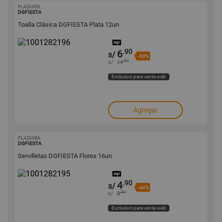
PLAZAVEA
1001282196
DGFIESTA
Toalla Clásica DGFIESTA Plata 12un
.90
6
s/
-53%
.90
s/
14
Exclusivo para venta web
Agregar
PLAZAVEA
1001282195
DGFIESTA
Servilletas DGFIESTA Flores 16un
.90
4
s/
-44%
.90
s/
8
Exclusivo para venta web