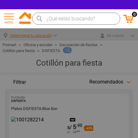
0
MENÚ
Selecciona tu ubicación
Mi cuenta
Oficina y escolar
Decoración de fiestas
12
Cotillón para fiesta
DGFIESTA
Cotillón para fiesta
Recomendados
Filtrar
PLAZAVEA
1001282214
DGFIESTA
Platos DGFIESTA Blue 8un
.90
5
s/
-45%
.90
s/
10