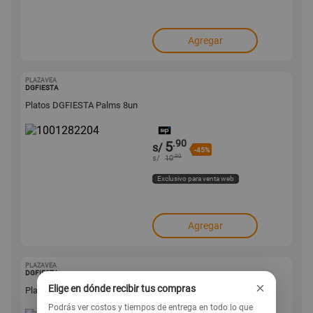
Agregar
PLAZAVEA
1001282204
DGFIESTA
Platos DGFIESTA Palms 8un
.90
5
s/
-45%
.90
s/
10
Exclusivo para venta web
Agregar
PLAZAVEA
1001282201
DGFIESTA
×
Elige en dónde recibir tus compras
Platos DGFIESTA Spiderman 6un
Podrás ver costos y tiempos de entrega en todo lo que