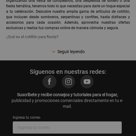
organizando una fiesta de cumpleaños, una despedida de soltero o una
fiesta temática, tenemos todo lo que necesitas para darle un toque especial
a tu celebración. Descubre nuestra amplia gama de artículos de cotillón,
que incluyen desde sombreros, serpentinas y confites, hasta disfraces y
accesorios para cada ocasión. Además, aprovecha nuestras ofertas
exclusivas y realiza tus compras online de manera cómoda y segura.
¿Qué es el cotillón para fiesta?
El
cotillón para fiesta
se refiere a los artículos y accesorios decorativos que
Seguir leyendo
se utilizan para complementar la ambientación y animación de una fiesta.
Estos elementos ayudan a crear un ambiente festivo y alegre, permitiendo
que los invitados se diviertan con artículos como coronas, máscaras, gafas
divertidas, pitos, serpentinas, y más. El cotillón no solo es un detalle
Síguenos en nuestras redes:
decorativo, sino que también es esencial para incentivar la participación de
los asistentes y hacer que la celebración sea más memorable.
¿Cuáles son los artículos más comunes en el cotillón para fiesta?
Suscríbete y recibe consejos y tutoriales para el hogar,
En el mundo del cotillón para fiesta, hay una variedad de artículos
publicidad y promociones comerciales directamente en tu e-
populares que no pueden faltar en tu celebración. Algunos de los más
mail.
comunes incluyen:
Sombreros y coronas
: Perfectos para agregar un toque divertido a
Ingresa tu correo
cualquier fiesta temática.
Máscaras y gafas
: Ideales para fiestas de disfraces o eventos con temática
específica.