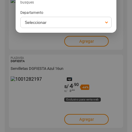
busques
.90
4
s/
-50%
Departamento
.90
s/
9
Exclusivo para venta web
Agregar
PLAZAVEA
1001282197
DGFIESTA
Servilletas DGFIESTA Azul 16un
.90
4
s/
-44%
.90
s/
8
Exclusivo para venta web
Agregar