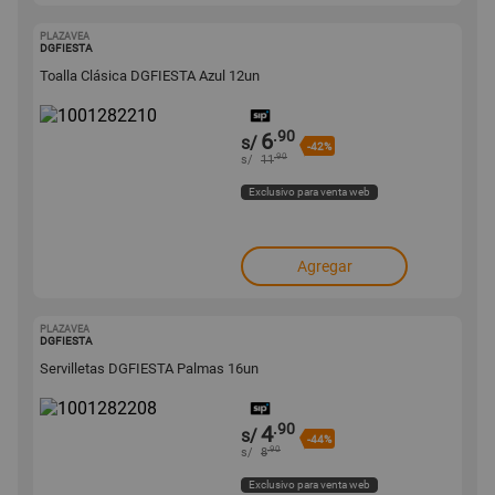
PLAZAVEA
1001282210
DGFIESTA
Toalla Clásica DGFIESTA Azul 12un
.90
6
s/
-42%
.90
s/
11
Exclusivo para venta web
Agregar
PLAZAVEA
1001282208
DGFIESTA
Servilletas DGFIESTA Palmas 16un
.90
4
s/
-44%
.90
s/
8
Exclusivo para venta web