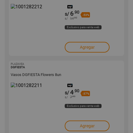
.90
6
s/
-53%
.90
s/
14
Exclusivo para venta web
Agregar
PLAZAVEA
1001282211
DGFIESTA
Vasos DGFIESTA Flowers 8un
.90
4
s/
-37%
.90
s/
7
Exclusivo para venta web
Agregar