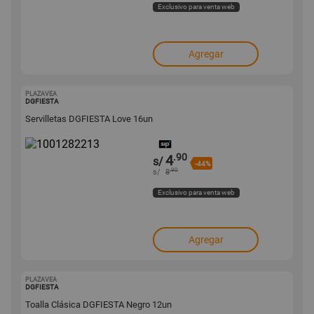
Exclusivo para venta web
Agregar
PLAZAVEA
1001282213
DGFIESTA
Servilletas DGFIESTA Love 16un
.90
4
s/
-44%
.90
s/
8
Exclusivo para venta web
Agregar
PLAZAVEA
1001282212
DGFIESTA
Toalla Clásica DGFIESTA Negro 12un