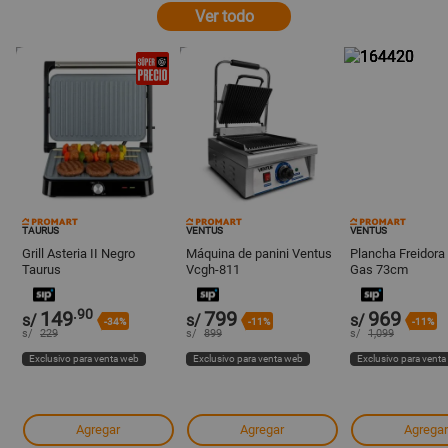
Ver todo
TAURUS
VENTUS
VENTUS
Grill Asteria II Negro
Máquina de panini Ventus
Plancha Freidora
Taurus
Vcgh-811
Gas 73cm
.90
149
799
969
s/
s/
s/
-34%
-11%
-11%
s/
229
s/
899
s/
1,099
Exclusivo para venta web
Exclusivo para venta web
Exclusivo para vent
Agregar
Agregar
Agregar