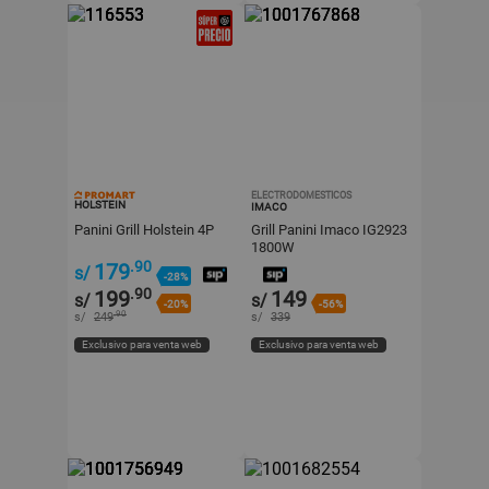
ELECTRODOMESTICOS
HOLSTEIN
IMACO
Panini Grill Holstein 4P
Grill Panini Imaco IG2923
1800W
.90
179
s/
-28%
.90
199
149
s/
s/
-20%
-56%
.90
s/
249
s/
339
Exclusivo para venta web
Exclusivo para venta web