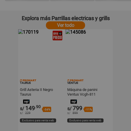
Explora más Parrillas electricas y grills
Ver todo
TAURUS
VENTUS
Grill Asteria II Negro
Máquina de panini
Taurus
Ventus Vcgh-811
.90
149
799
s/
s/
-34%
-11%
s/
229
s/
899
Exclusivo para venta web
Exclusivo para venta web