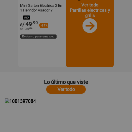
Ver todo
Mini Sartén Eléctrica 2 En
Parrillas electricas y
1 Hervidor Asador Y
Vaporizador
grills
Multifuncional
.90
49
s/
-37%
.90
s/
79
Exclusivo para venta web
Lo último que viste
Ver todo