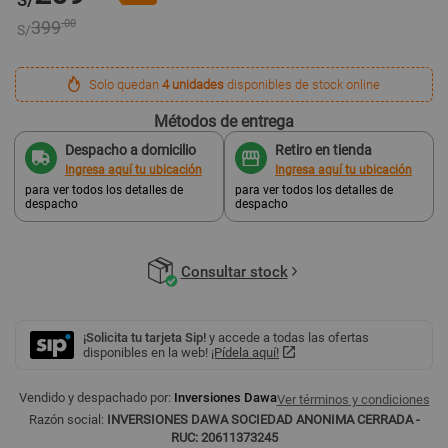
S/
399
.00
S/
Solo quedan
4 unidades
disponibles de stock online
Métodos de entrega
Despacho a domicilio
Retiro en tienda
Ingresa aquí tu ubicación
Ingresa aquí tu ubicación
para ver todos los detalles de
para ver todos los detalles de
despacho
despacho
Consultar stock
¡Solicita tu tarjeta Sip!
y accede a todas las ofertas
disponibles en la web!
¡Pídela aquí!
Vendido y despachado por:
Inversiones Dawa
Ver términos y condiciones
Razón social:
INVERSIONES DAWA SOCIEDAD ANONIMA CERRADA -
RUC: 20611373245