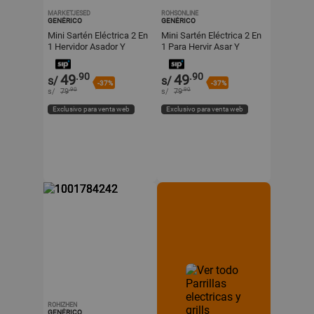
MARKETJESED
ROHSONLINE
GENÉRICO
GENÉRICO
Mini Sartén Eléctrica 2 En
Mini Sartén Eléctrica 2 En
1 Hervidor Asador Y
1 Para Hervir Asar Y
Vaporizador
Cocinar Al Vapor
Multifuncional
.90
.90
49
49
s/
s/
-37%
-37%
.90
.90
s/
79
s/
79
Exclusivo para venta web
Exclusivo para venta web
ROHIZHEN
GENÉRICO