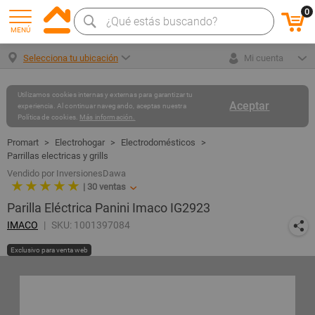
0
MENÚ
Selecciona tu ubicación
Mi cuenta
Utilizamos cookies internas y externas para garantizar tu
Aceptar
experiencia. Al continuar navegando, aceptas nuestra
Política de cookies.
Más información.
Electrohogar
Electrodomésticos
Parrillas electricas y grills
Vendido por InversionesDawa
★ ★ ★ ★ ★
|
30
ventas
Parilla Eléctrica Panini Imaco IG2923
IMACO
SKU: 1001397084
Exclusivo para venta web