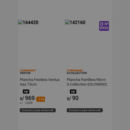
VENTUS
S-COLLECTION
Plancha Freidora Ventus
Plancha Parrillera 90cm
Gas 73cm
S-Collection SOLPAR002
Negro
969
90
s/
s/
-11%
s/
1,099
Exclusivo para venta web
Exclusivo para venta web