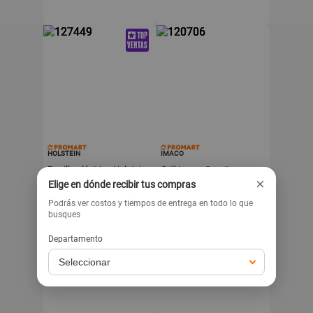
HOLSTEIN
IMACO
Parrilla eléctrica Holstein
Grill Imaco 2 en 1
×
extendible IG1016
Elige en dónde recibir tus compras
.90
99
s/
-33%
Podrás ver costos y tiempos de entrega en todo lo que
.90
109
329
s/
s/
busques
-26%
.90
s/
149
Departamento
Retira hoy
Exclusivo para venta web
Exclusivo para venta web