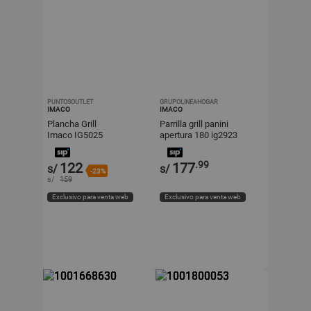
PUNTOSOUTLET
GRUPOLINEAHOGAR
IMACO
IMACO
Plancha Grill
Parrilla grill panini
Imaco IG5025
apertura 180 ig2923
antiadherente
.99
122
177
s/
s/
-23%
s/
159
Exclusivo para venta web
Exclusivo para venta web