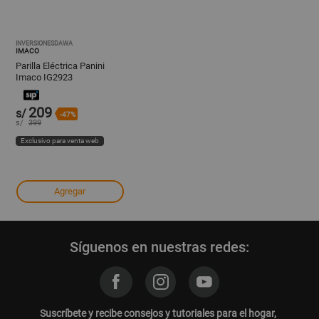
INVERSIONESDAWA
IMACO
Parilla Eléctrica Panini
Imaco IG2923
209
s/
-47%
s/
399
Exclusivo para venta web
Agregar
Síguenos en nuestras redes:
Suscríbete y recibe consejos y tutoriales para el hogar,