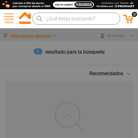
0
MENÚ
Selecciona tu ubicación
Mi cuenta
resultado para la búsqueda
0
Recomendados