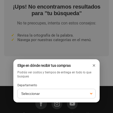
¡Ups! No encontramos resultados
para "tu búsqueda"
No te preocupes, intenta con estos consejos:
✓
Revisa la ortografía de la palabra.
✓
Navega por nuestras categorías en el menú.
×
Elige en dónde recibir tus compras
Podrás ver costos y tiempos de entrega en todo lo que
Ir a la home
busques
Departamento
Síguenos en nuestras redes: