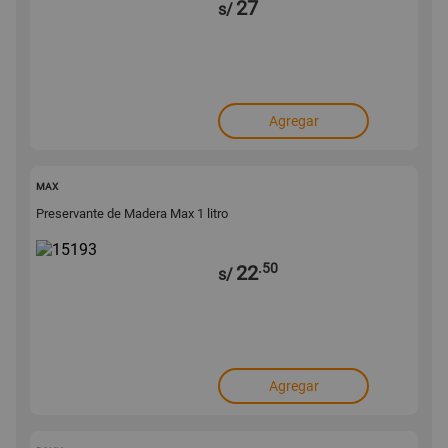
27
s/
Agregar
15193
MAX
Preservante de Madera Max 1 litro
.50
22
s/
Agregar
172056