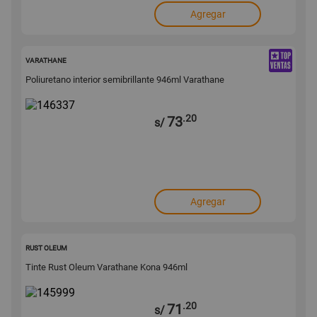
Agregar
146337
VARATHANE
Poliuretano interior semibrillante 946ml Varathane
.20
73
s/
Agregar
145999
RUST OLEUM
Tinte Rust Oleum Varathane Kona 946ml
.20
71
s/