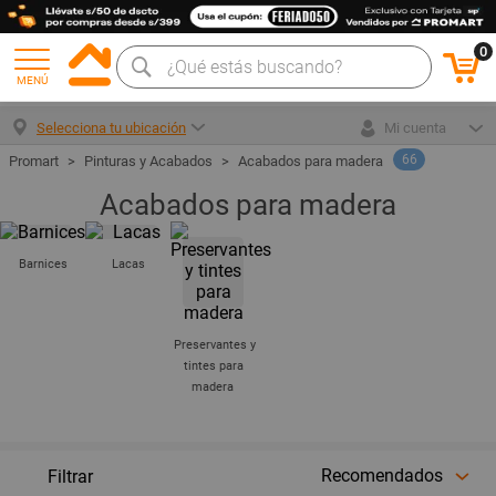
0
MENÚ
Selecciona tu ubicación
Mi cuenta
66
Pinturas y Acabados
Acabados para madera
Acabados para madera
Barnices
Lacas
Preservantes y
tintes para
madera
Recomendados
Filtrar