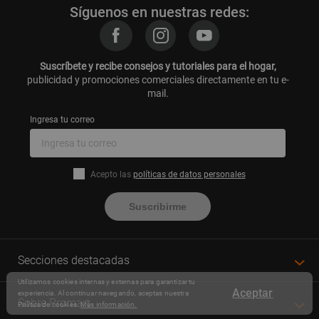
Síguenos en nuestras redes:
Suscríbete y recibe consejos y tutoriales para el hogar,
publicidad y promociones comerciales directamente en tu e-
mail.
Ingresa tu correo
Acepto las
políticas de datos personales
Suscribirme
Secciones destacadas
Utilizamos cookies internas y externas para garantizar tu
Aceptar
experiencia. Al continuar navegando, aceptas nuestra
Sobre Promart
Política de cookies.
Más información.