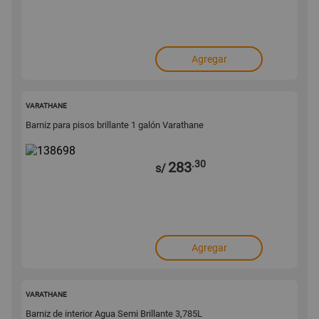
Agregar
138698
VARATHANE
Barniz para pisos brillante 1 galón Varathane
.30
283
s/
Agregar
134964
VARATHANE
Barniz de interior Agua Semi Brillante 3,785L