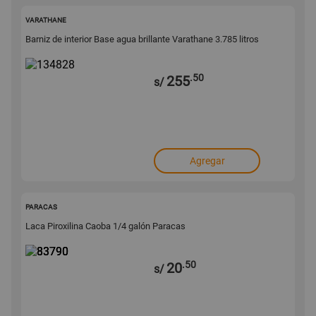
134828
VARATHANE
Barniz de interior Base agua brillante Varathane 3.785 litros
.50
255
s/
Agregar
83790
PARACAS
Laca Piroxilina Caoba 1/4 galón Paracas
.50
20
s/