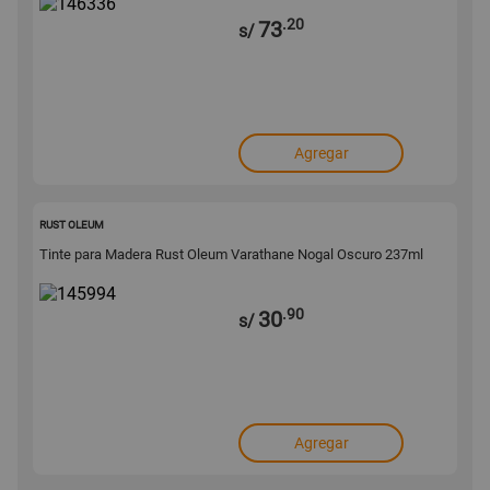
.20
73
s/
Agregar
145994
RUST OLEUM
Tinte para Madera Rust Oleum Varathane Nogal Oscuro 237ml
.90
30
s/
Agregar