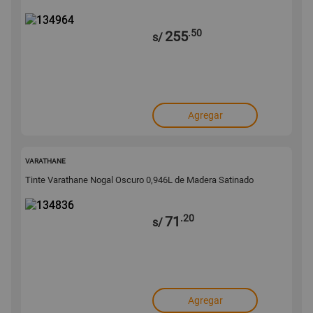
.50
255
s/
Agregar
134836
VARATHANE
Tinte Varathane Nogal Oscuro 0,946L de Madera Satinado
.20
71
s/
Agregar