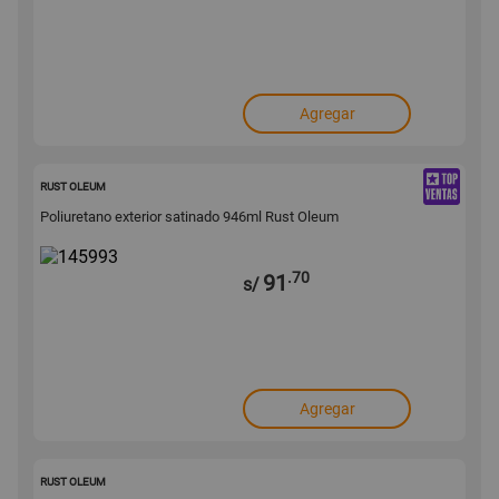
Agregar
145993
RUST OLEUM
Poliuretano exterior satinado 946ml Rust Oleum
.70
91
s/
Agregar
145991
RUST OLEUM