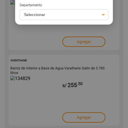
Departamento
.20
116
s/
Agregar
134829
VARATHANE
Barniz de Interior a Base de Agua Varathane Satin de 3.785
litros
.50
255
s/
Agregar