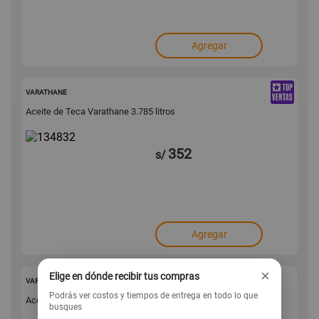
Agregar
134832
VARATHANE
Aceite de Teca Varathane 3.785 litros
352
s/
Agregar
×
Elige en dónde recibir tus compras
134831
VARATHANE
Podrás ver costos y tiempos de entrega en todo lo que
Aceite de Teca Varathane 0.946 litros
busques