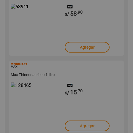
.90
58
s/
Agregar
128465
MAX
Max Thinner acrílico 1 litro
.70
15
s/
Agregar