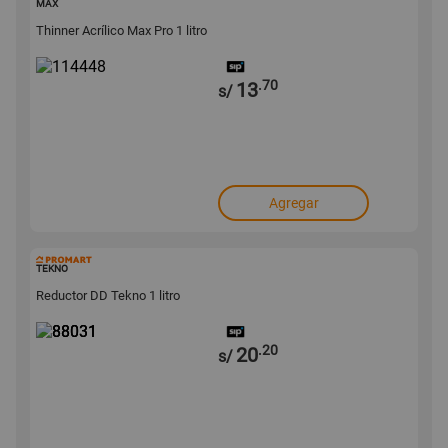
MAX
Thinner Acrílico Max Pro 1 litro
.70
13
s/
Agregar
88031
TEKNO
Reductor DD Tekno 1 litro
.20
20
s/