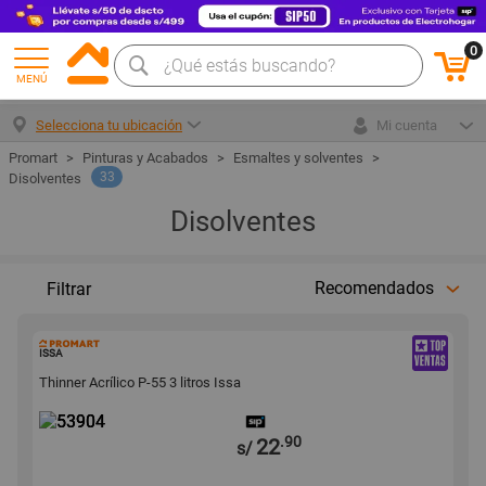
0
MENÚ
Selecciona tu ubicación
Mi cuenta
Pinturas y Acabados
Esmaltes y solventes
33
Disolventes
Disolventes
Recomendados
Filtrar
53904
ISSA
Thinner Acrílico P-55 3 litros Issa
.90
22
s/