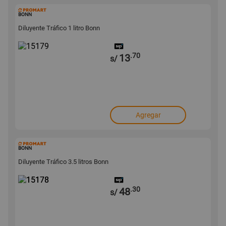
15179
BONN
Diluyente Tráfico 1 litro Bonn
.70
13
s/
Agregar
15178
BONN
Diluyente Tráfico 3.5 litros Bonn
.30
48
s/