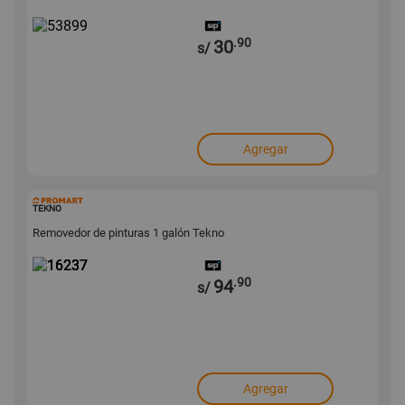
.90
30
s/
Agregar
16237
TEKNO
Removedor de pinturas 1 galón Tekno
.90
94
s/
Agregar