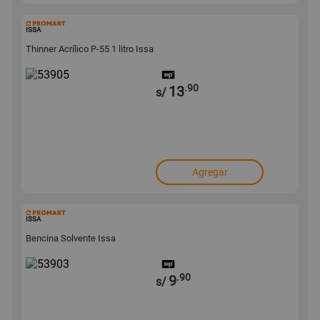
53905
ISSA
Thinner Acrílico P-55 1 litro Issa
.90
13
s/
Agregar
53903
ISSA
Bencina Solvente Issa
.90
9
s/