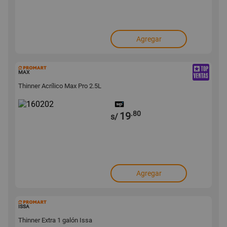
Agregar
160202
MAX
Thinner Acrílico Max Pro 2.5L
.80
19
s/
Agregar
53911
ISSA
Thinner Extra 1 galón Issa