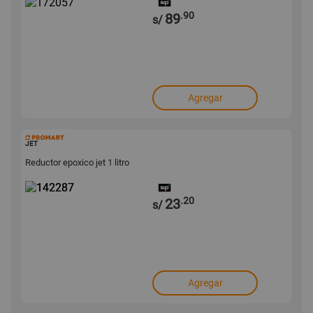
.90
89
s/
Agregar
142287
JET
Reductor epoxico jet 1 litro
.20
23
s/
Agregar