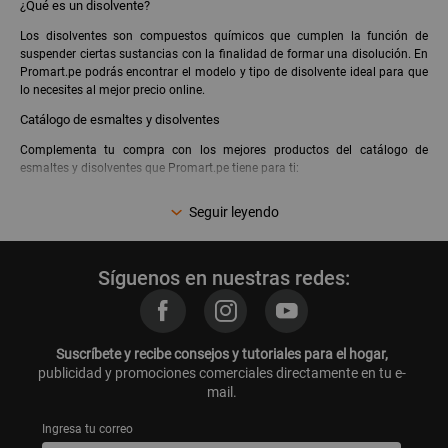
¿Qué es un disolvente?
Los disolventes son compuestos químicos que cumplen la función de
suspender ciertas sustancias con la finalidad de formar una disolución. En
Promart.pe podrás encontrar el modelo y tipo de disolvente ideal para que
lo necesites al mejor precio online.
Catálogo de esmaltes y disolventes
Complementa tu compra con los mejores productos del catálogo de
esmaltes y disolventes que Promart.pe tiene para ti:
Sprays y aerosoles
Seguir leyendo
Lacas
Barnices
Esmaltes y óleos
Anticorrosivos y zincromatos
Síguenos en nuestras redes:
Bencina
Disolventes
¡Y más esmaltes y disolventes a precios bajos!
Suscríbete y recibe consejos y tutoriales para el hogar,
Productos recomendados
publicidad y promociones comerciales directamente en tu e-
mail.
Thinner Extra 1 Galón
Removedor de Pinturas 1 Galón
Ingresa tu correo
Thinner Acrílico 3 L