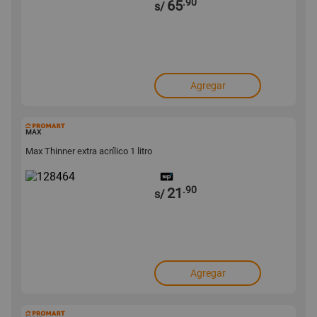
.90
65
s/
Agregar
128464
MAX
Max Thinner extra acrílico 1 litro
.90
21
s/
Agregar
114448