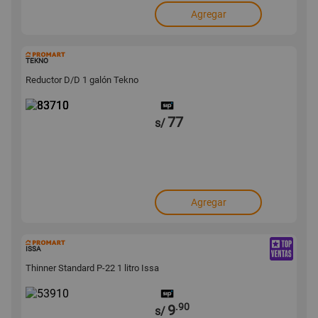
Agregar
83710
TEKNO
Reductor D/D 1 galón Tekno
77
s/
Agregar
53910
ISSA
Thinner Standard P-22 1 litro Issa
.90
9
s/