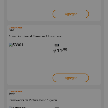
Agregar
53901
ISSA
Aguarrás mineral Premium 1 litros Issa
.90
11
s/
Agregar
172057
BONN
Removedor de Pintura Bonn 1 galon