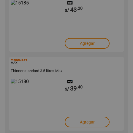
.20
43
s/
Agregar
15180
MAX
Thinner standard 3.5 litros Max
.40
39
s/
Agregar