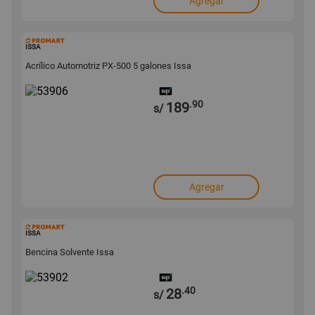
Agregar
53906
ISSA
Acrílico Automotriz PX-500 5 galones Issa
.90
189
s/
Agregar
53902
ISSA
Bencina Solvente Issa
.40
28
s/