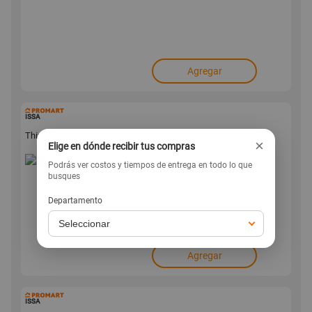
Agregar
53909
ISSA
Thinner Standard P-22 3.5 litros Issa
×
Elige en dónde recibir tus compras
Podrás ver costos y tiempos de entrega en todo lo que
.50
34
busques
s/
Departamento
Agregar
53908
ISSA