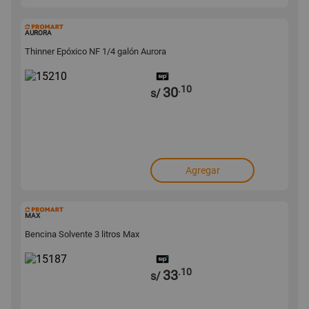
15210
AURORA
Thinner Epóxico NF 1/4 galón Aurora
.10
30
s/
Agregar
15187
MAX
Bencina Solvente 3 litros Max
.10
33
s/