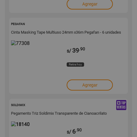
Agregar
77308
PEGAFAN
Cinta Masking Tape Multiuso 24mm x36m Pegafan - 6 unidades
.90
39
s/
Retira hoy
Agregar
18140
SOLDIMIX
Pegamento Triz Soldimix Transparente de Cianoacrilato
.90
6
s/