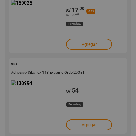
.90
17
s/
-14%
.90
s/
20
Retira hoy
Agregar
130994
SIKA
Adhesivo Sikaflex 118 Extreme Grab 290ml
54
s/
Retira hoy
Agregar