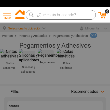
0
MENÚ
Selecciona tu ubicación
Mi cuenta
504
Pinturas y Acabados
Pegamentos y Adhesivos
Pegamentos y Adhesivos
Pegamentos
Cintas
Colas
Siliconas y
adhesivas
sintéticas
aplicadores
Recomendados
Filtrar
166231
SCOTCH