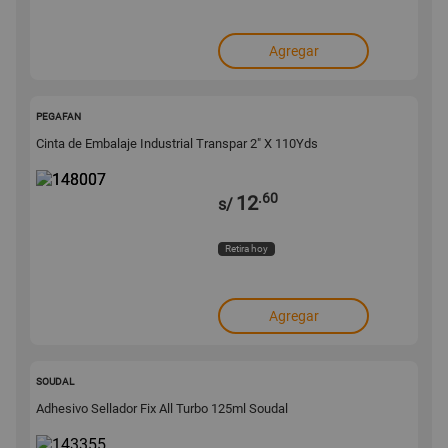
Agregar
148007
PEGAFAN
Cinta de Embalaje Industrial Transpar 2" X 110Yds
.60
12
s/
Retira hoy
Agregar
143355
SOUDAL
Adhesivo Sellador Fix All Turbo 125ml Soudal