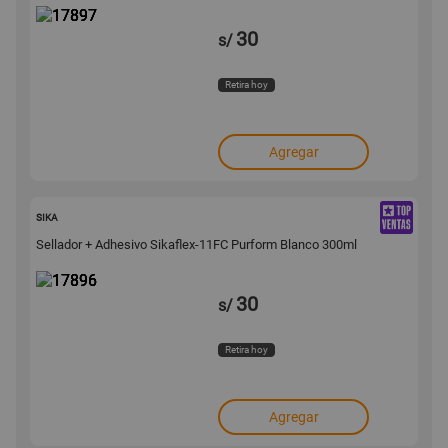
30
s/
Retira hoy
Agregar
17896
SIKA
Sellador + Adhesivo Sikaflex-11FC Purform Blanco 300ml
30
s/
Retira hoy
Agregar