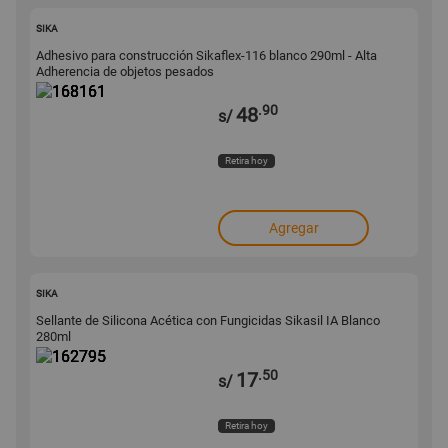
168161
SIKA
Adhesivo para construcción Sikaflex-116 blanco 290ml - Alta
Adherencia de objetos pesados
.90
48
s/
Retira hoy
Agregar
162795
SIKA
Sellante de Silicona Acética con Fungicidas Sikasil IA Blanco
280ml
.50
17
s/
Retira hoy