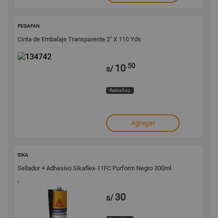
134742
PEGAFAN
Cinta de Embalaje Transparente 2" X 110 Yds
.50
10
s/
Retira hoy
Agregar
129189
SIKA
Sellador + Adhesivo Sikaflex-11FC Purform Negro 300ml
30
s/