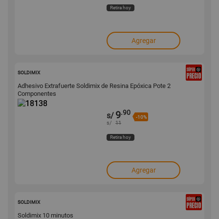
Retira hoy
Agregar
18138
SOLDIMIX
Adhesivo Extrafuerte Soldimix de Resina Epóxica Pote 2
Componentes
.90
9
s/
-10%
s/
11
Retira hoy
Agregar
18137
SOLDIMIX
Soldimix 10 minutos