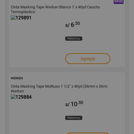
Cinta Masking Tape Werken Blanco 1' x 40yd Caucho
Termoplástico
.50
6
s/
Retira hoy
Agregar
129884
WERKEN
Cinta Masking Tape Multiuso 1 1/2" x 40yd (36mm x 36m)
Werken
.50
10
s/
Retira hoy