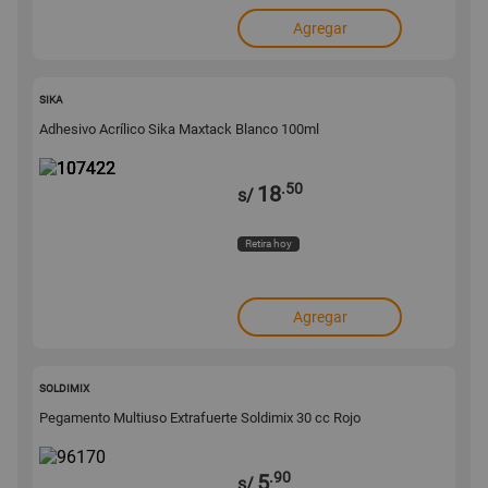
Agregar
107422
SIKA
Adhesivo Acrílico Sika Maxtack Blanco 100ml
.50
18
s/
Retira hoy
Agregar
96170
SOLDIMIX
Pegamento Multiuso Extrafuerte Soldimix 30 cc Rojo
.90
5
s/