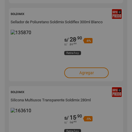
135870
SOLDIMIX
Sellador de Poliuretano Soldimix Soldiflex 300ml Blanco
.90
28
s/
-8%
.50
s/
31
Retira hoy
Agregar
163610
SOLDIMIX
Silicona Multiusos Transparente Soldimix 280ml
.90
15
s/
-5%
.90
s/
16
Retira hoy