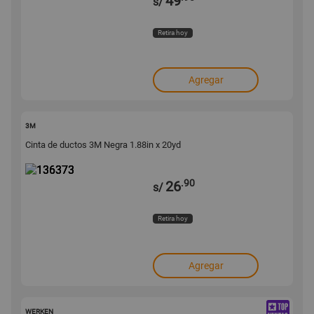
49
s/
Retira hoy
Agregar
136373
3M
Cinta de ductos 3M Negra 1.88in x 20yd
.90
26
s/
Retira hoy
Agregar
129891
WERKEN