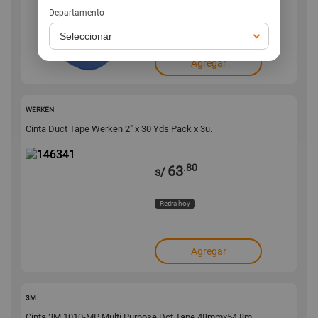
Departamento
Retira hoy
Agregar
146341
WERKEN
Cinta Duct Tape Werken 2" x 30 Yds Pack x 3u.
.80
63
s/
Retira hoy
Agregar
144779
3M
Cinta 3M 1010-MP Multi Purpose Dct Tape 48mmx54.8m