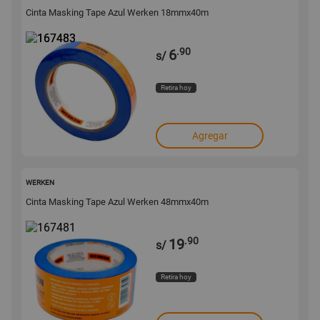
Cinta Masking Tape Azul Werken 18mmx40m
.90
6
s/
Retira hoy
Agregar
167481
WERKEN
Cinta Masking Tape Azul Werken 48mmx40m
.90
19
s/
Retira hoy