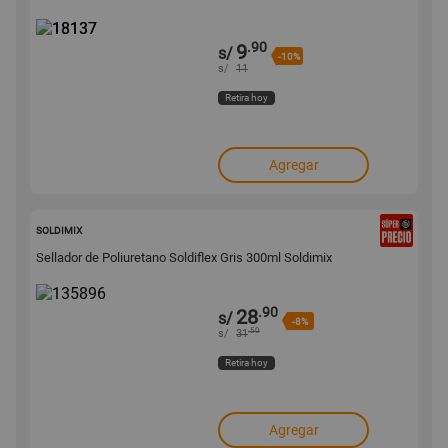
.90
9
s/
-10%
s/
11
Retira hoy
Agregar
135896
SOLDIMIX
Sellador de Poliuretano Soldiflex Gris 300ml Soldimix
.90
28
s/
-8%
.50
s/
31
Retira hoy
Agregar