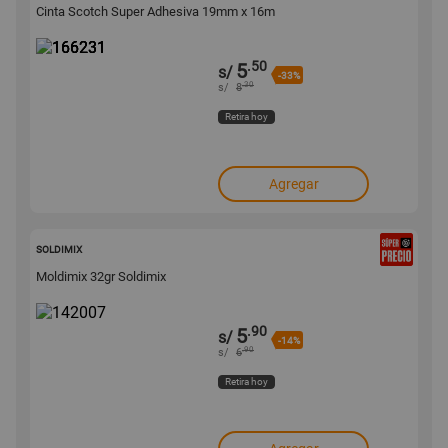
Cinta Scotch Super Adhesiva 19mm x 16m
.50
5
s/
-33%
.30
s/
8
Retira hoy
Agregar
142007
SOLDIMIX
Moldimix 32gr Soldimix
.90
5
s/
-14%
.90
s/
6
Retira hoy