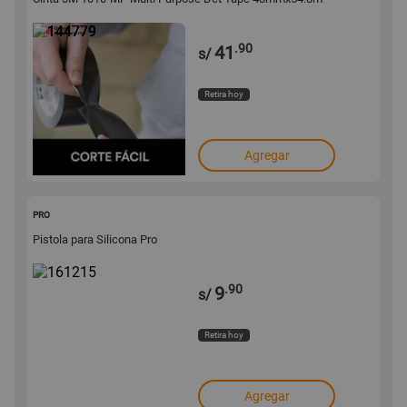
.90
41
s/
Retira hoy
Agregar
161215
PRO
Pistola para Silicona Pro
.90
9
s/
Retira hoy
Agregar