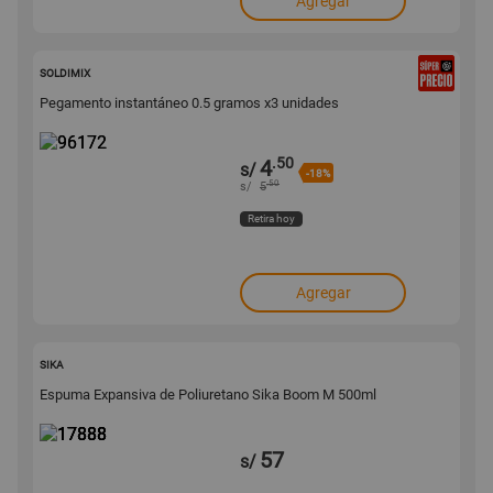
Agregar
96172
SOLDIMIX
Pegamento instantáneo 0.5 gramos x3 unidades
.50
4
s/
-18%
.50
s/
5
Retira hoy
Agregar
17888
SIKA
Espuma Expansiva de Poliuretano Sika Boom M 500ml
57
s/