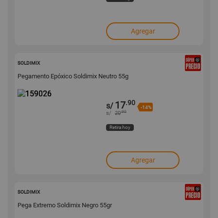
Agregar
159026
SOLDIMIX
Pegamento Epóxico Soldimix Neutro 55g
.90
17
s/
-14%
.90
s/
20
Retira hoy
Agregar
159025
SOLDIMIX
Pega Extremo Soldimix Negro 55gr