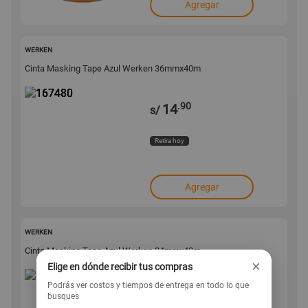
Agregar
167480
WERKEN
Cinta Masking Tape Azul Werken 36mmx40m
.90
14
s/
Retira hoy
Agregar
167479
WERKEN
Cinta Masking Tape Azul Werken 24mmx40m
×
Elige en dónde recibir tus compras
Podrás ver costos y tiempos de entrega en todo lo que
.90
9
s/
busques