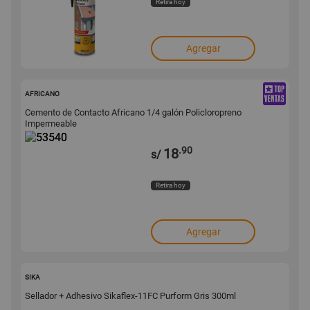
Retira hoy
Agregar
53540
AFRICANO
Cemento de Contacto Africano 1/4 galón Policloropreno
Impermeable
.90
18
s/
Retira hoy
Agregar
17897
SIKA
Sellador + Adhesivo Sikaflex-11FC Purform Gris 300ml