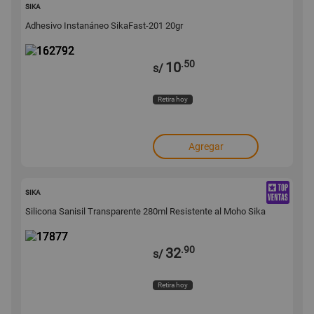
162792
SIKA
Adhesivo Instanáneo SikaFast-201 20gr
.50
10
s/
Retira hoy
Agregar
17877
SIKA
Silicona Sanisil Transparente 280ml Resistente al Moho Sika
.90
32
s/
Retira hoy