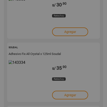
.90
30
s/
Retira hoy
Agregar
143334
SOUDAL
Adhesivo Fix All Crystal x 125ml Soudal
.90
35
s/
Retira hoy
Agregar