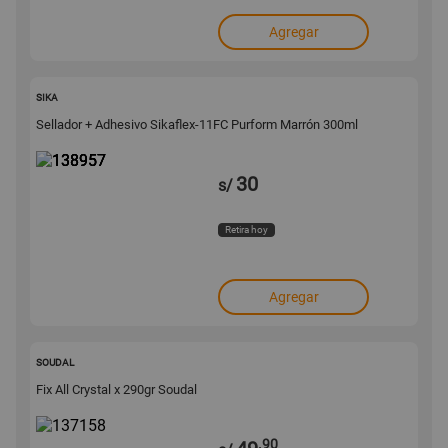
Agregar
138957
SIKA
Sellador + Adhesivo Sikaflex-11FC Purform Marrón 300ml
30
s/
Retira hoy
Agregar
137158
SOUDAL
Fix All Crystal x 290gr Soudal
.90