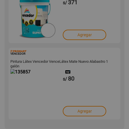
371
s/
Agregar
135857
VENCEDOR
Pintura Látex Vencedor VenceLátex Mate Nuevo Alabastro 1
galón
80
s/
Agregar