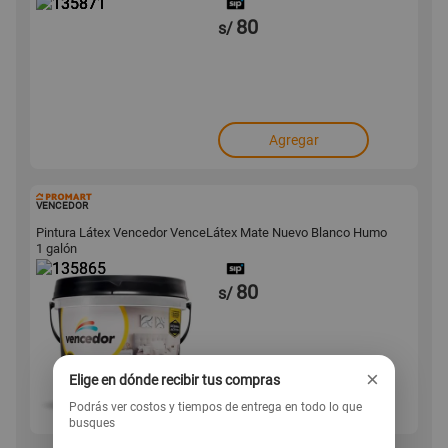
80
s/
Agregar
135865
VENCEDOR
Pintura Látex Vencedor VenceLátex Mate Nuevo Blanco Humo
1 galón
80
s/
×
Elige en dónde recibir tus compras
Agregar
Podrás ver costos y tiempos de entrega en todo lo que
busques