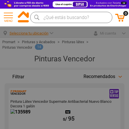
0
MENÚ
Selecciona tu ubicación
Mi cuenta
Pinturas y Acabados
Pinturas látex
14
Pinturas Vencedor
Pinturas Vencedor
Recomendados
Filtrar
135989
VENCEDOR
Pintura Látex Vencedor Supermate Antibacterial Nuevo Blanco
Decora 1 galón
95
s/