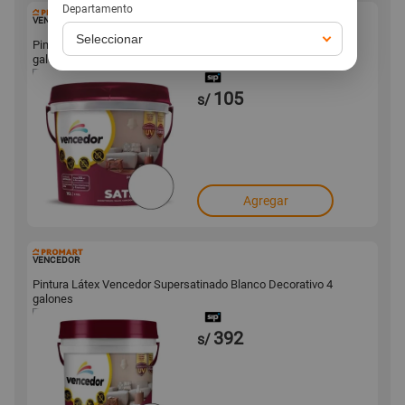
Departamento
137293
VENCEDOR
Pintura Látex Vencedor Supersatinado Blanco Decorativo 1
galón
105
s/
Agregar
137261
VENCEDOR
Pintura Látex Vencedor Supersatinado Blanco Decorativo 4
galones
392
s/