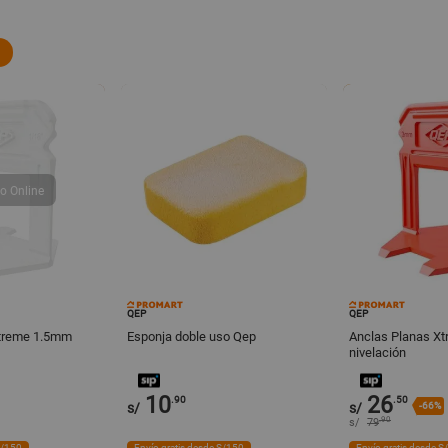
QEP
QEP
Xtreme 1.5mm
Esponja doble uso Qep
Anclas Planas X
nivelación
10
26
.90
.50
s/
s/
-66%
.90
s/
79
S/150
Envío gratis desde S/150
Envío gratis desde S