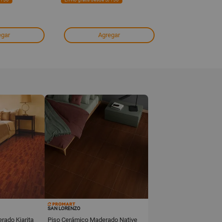
Ver stock 
egar
Agregar
SAN LORENZO
rado Kiarita
Piso Cerámico Maderado Native