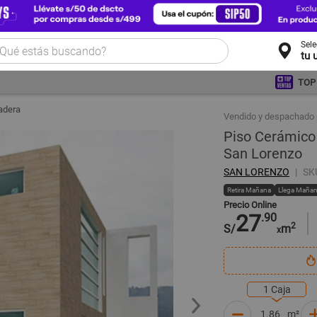
Sel
tu 
TOP
adera
Vendido y despachado 
Piso Cerámic
San Lorenzo
SAN LORENZO
SK
Retira Mañana
Llega Maña
Precio Online
27
.90
2
S/
m
x
1 Caja
m²