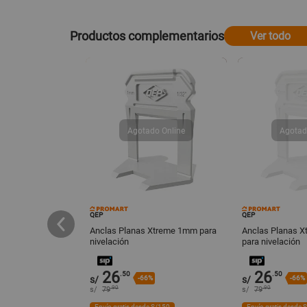
Productos complementarios
Ver todo
QEP
QEP
so Qep
Anclas Planas Xtreme 1mm para
Anclas Planas 
nivelación
para nivelación
26
26
.50
.50
s/
-66%
s/
-66%
.90
.90
s/
79
s/
79
 S/150
Envío gratis desde S/150
Envío gratis desde 