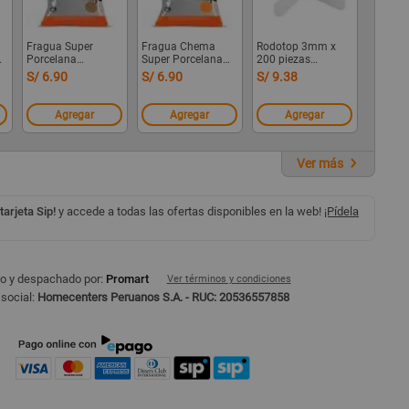
Fragua Super
Fragua Chema
Rodotop 3mm x
Porcelana
Super Porcelana
200 piezas
Chocolate 1kg
Madera 1 kg
Nefusac
S/ 6.90
S/ 6.90
S/ 9.38
Chema
Agregar
Agregar
Agregar
Ver más
 tarjeta Sip!
y accede a todas las ofertas disponibles en la web!
¡Pídela
o y despachado por:
Promart
Ver términos y condiciones
social:
Homecenters Peruanos S.A. - RUC: 20536557858