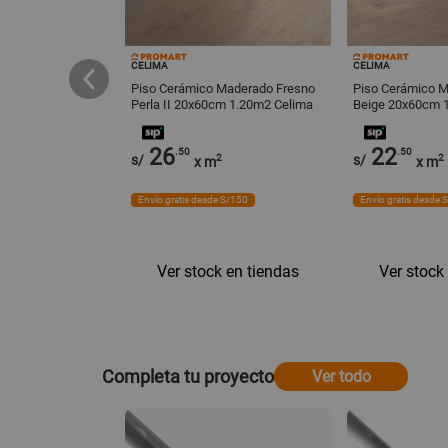
CELIMA
CELIMA
Maderado Caoba
Piso Cerámico Maderado Fresno
Piso Cerámico M
0cm 1.80m2
Perla II 20x60cm 1.20m2 Celima
Beige 20x60cm 
d Comercial
26
22
.50
.50
s/
2
s/
2
x m
x m
Envío gratis desde S/150
Envío gratis desde 
Ver stock en tiendas
Ver stock
regar
Completa tu proyecto
Ver todo