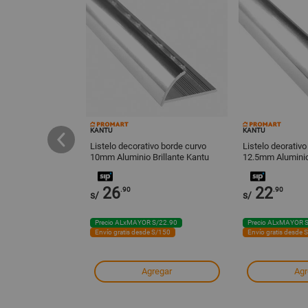
KANTU
KANTU
Maderado Cipres
Listelo decorativo borde curvo
Listelo deorativo
1.20m2 Celima
10mm Aluminio Brillante Kantu
12.5mm Aluminio 
26
22
.90
.90
s/
s/
 S/150
Precio ALxMAYOR S/22.90
Precio ALxMAYOR 
Envío gratis desde S/150
Envío gratis desde 
 en tiendas
Agregar
Agr