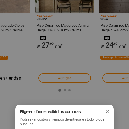
CELIMA
GALA
aderado Cipres
Piso Cerámico Maderado Almira
Piso Cerámico M
1.20m2 Celima
Beige 30x60 2.16m2 Celima
Beige 46x46cm 2
27
24
.90
.90
s/
2
s/
2
x m
x m
S/150
Envío gratis desde S
 en tiendas
Agregar
Agr
×
Elige en dónde recibir tus compras
Podrás ver costos y tiempos de entrega en todo lo que
busques