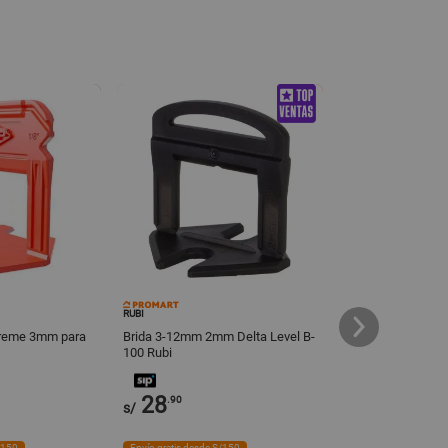
RUBI
RUBI
treme 3mm para
Brida 3-12mm 2mm Delta Level B-
Brida 3-12mm 1.5 
100 Rubi
100 Rubi
28
27
.90
.90
s/
s/
/150
Envío gratis desde S/150
Envío gratis desde S