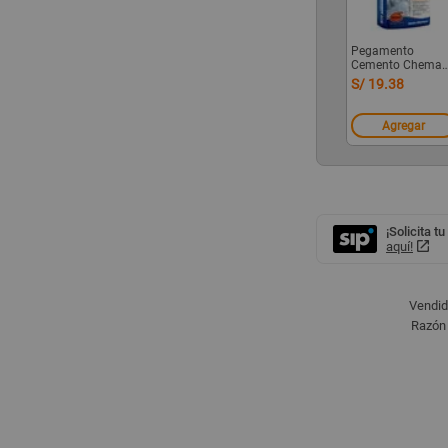
Pegamento
Cemento Chema
Chemayolic
S/ 19.38
Interiores 25kg
Agregar
¡Solicita tu
aquí!
Vendid
Razón 