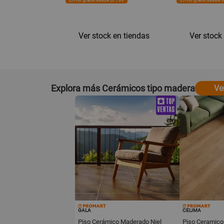
Ver stock en tiendas
Ver stock
regar
Explora más Cerámicos tipo madera
Ve
GALA
CELIMA
Piso Cerámico Maderado Niel
Piso Ceramico