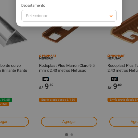
Departamento
Seleccionar
NEFUSAC
NEFUSAC
 borde curvo
Rodoplast Plus Marrón Claro 9.5
Rodoplast Plus T
Brillante Kantu
mm x 2.40 metros Nefusac
2.40 metros Nef
9
9
.80
.80
s/
s/
S/19.45
Envío gratis desde S/150
Envío gratis desde S
S/150
egar
Agregar
Agr