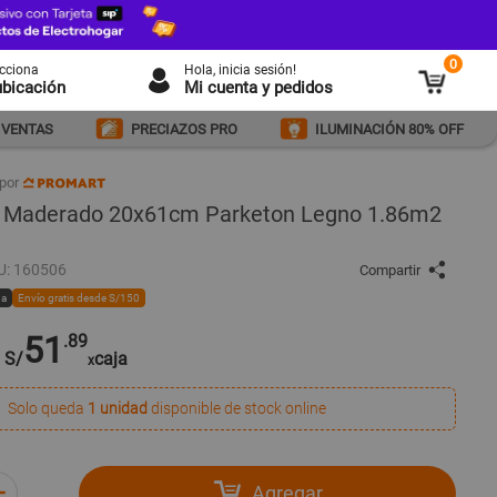
0
ecciona
Hola
, inicia sesión!
ubicación
Mi cuenta y pedidos
 VENTAS
PRECIAZOS PRO
ILUMINACIÓN 80% OFF
por
o Maderado 20x61cm Parketon Legno 1.86m2
U: 160506
Compartir
na
Envío gratis desde S/150
51
.89
S/
caja
x
Solo queda
1 unidad
disponible de stock online
Agregar