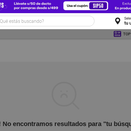
Sel
tu 
TOP
! No encontramos resultados para "tu búsq