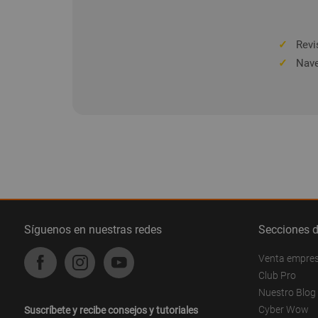
✓
Revis
✓
Nave
Síguenos en nuestras redes
Secciones 
Venta empre
Club Pro
Nuestro Blog
Cyber Wow
Suscríbete y recibe consejos y tutoriales