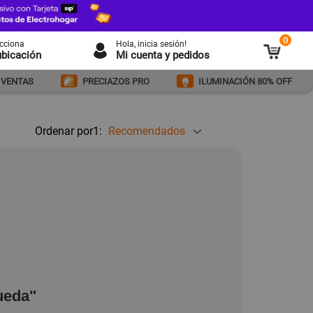
0
ecciona
Hola
, inicia sesión!
ubicación
Mi cuenta y pedidos
 VENTAS
PRECIAZOS PRO
ILUMINACIÓN 80% OFF
Ordenar por1:
Recomendados
ueda"