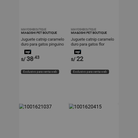
MIAYOSHIBOUTIQUE
MIAYOSHIBOUTIQUE
MIA&OSHI PET BOUTIQUE
MIA&OSHI PET BOUTIQUE
Juguete catnip caramelo
Juguete catnip caramelo
duro para gatos pinguino
duro para gatos flor
rosado
naranja
.43
38
22
s/
s/
Exclusivo para venta web
Exclusivo para venta web