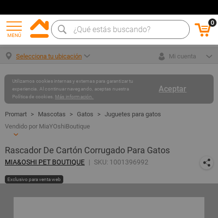
0
MENÚ
Selecciona tu ubicación
Mi cuenta
Utilizamos cookies internas y externas para garantizar tu
Aceptar
experiencia. Al continuar navegando, aceptas nuestra
Política de cookies.
Más información.
Mascotas
Gatos
Juguetes para gatos
Vendido por MiaYOshiBoutique
Rascador De Cartón Corrugado Para Gatos
MIA&OSHI PET BOUTIQUE
SKU: 1001396992
Exclusivo para venta web