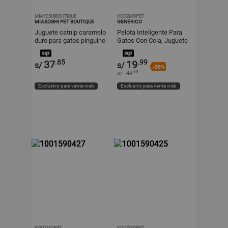
MIAYOSHIBOUTIQUE
KOOZMOPET
MIA&OSHI PET BOUTIQUE
GENÉRICO
Juguete catnip caramelo
Pelota Inteligente Para
duro para gatos pinguino
Gatos Con Cola, Juguete
turquesa
Interactivo Recargable
Naranja
.85
.99
37
19
s/
s/
-58%
.99
s/
47
Exclusivo para venta web
Exclusivo para venta web