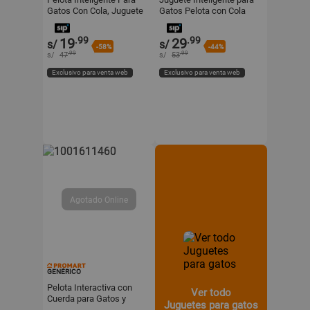
Gatos Con Cola, Juguete
Gatos Pelota con Cola
Interactivo Recargable
Larga Recargable
Verde
Naranja
.99
.99
19
29
s/
s/
-58%
-44%
.99
.99
s/
47
s/
53
Exclusivo para venta web
Exclusivo para venta web
GENÉRICO
Pelota Interactiva con
Ver todo
Cuerda para Gatos y
Juguetes para gatos
Perros Rosa