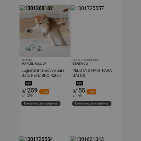
SILITTER
PULGUITASPETSHOP
MARVEL-ROLL UP
GENÉRICO
Juguete Interactivo para
PELOTA SMART PARA
Gato PETLIBRO Ratón
GATOS
Pixie
259
55
s/
s/
-13%
-8%
s/
299
s/
60
Exclusivo para venta web
Exclusivo para venta web