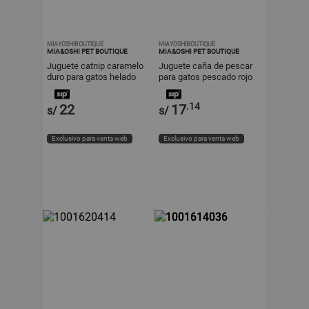
MIAYOSHIBOUTIQUE
MIAYOSHIBOUTIQUE
MIA&OSHI PET BOUTIQUE
MIA&OSHI PET BOUTIQUE
Juguete catnip caramelo
Juguete caña de pescar
duro para gatos helado
para gatos pescado rojo
rosa
.14
22
17
s/
s/
Exclusivo para venta web
Exclusivo para venta web