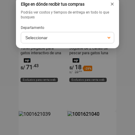
×
Elige en dónde recibir tus compras
Podrás ver costos y tiempos de entrega en todo lo que
busques
Departamento
MIAYOSHIBOUTIQUE
MIAYOSHIBOUTIQUE
MIA&OSHI PET BOUTIQUE
MIA&OSHI PET BOUTIQUE
Túnel plegable para
Juguete de 2 cañas de
gatos interactivo de una
pescar para gatos luna
salida
.43
71
18
s/
s/
-29%
.71
s/
25
Exclusivo para venta web
Exclusivo para venta web