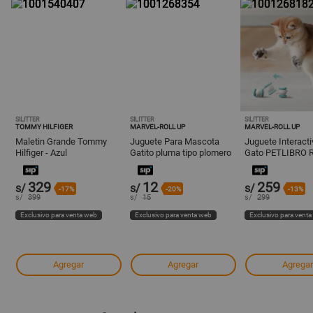
SILITTER
SILITTER
SILITTER
TOMMY HILFIGER
MARVEL-ROLL UP
MARVEL-ROLL UP
Maletin Grande Tommy
Juguete Para Mascota
Juguete Interacti
Hilfiger - Azul
Gatito pluma tipo plomero
Gato PETLIBRO 
Pixie
329
12
259
s/
s/
s/
-17%
-20%
-13%
s/
399
s/
15
s/
299
Exclusivo para venta web
Exclusivo para venta web
Exclusivo para vent
Agregar
Agregar
Agregar