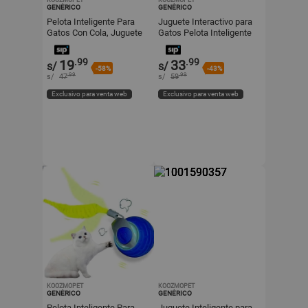
KOOZMOPET
KOOZMOPET
GENÉRICO
GENÉRICO
Pelota Inteligente Para
Juguete Interactivo para
Gatos Con Cola, Juguete
Gatos Pelota Inteligente
Interactivo Recargable
con Cola Recargable
Azul
Naranja
.99
.99
19
33
s/
s/
-58%
-43%
.99
.99
s/
47
s/
59
Exclusivo para venta web
Exclusivo para venta web
KOOZMOPET
KOOZMOPET
GENÉRICO
GENÉRICO
Pelota Inteligente Para
Juguete Inteligente para