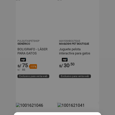
PULGUITASPETSHOP
MIAYOSHIBOUTIQUE
GENÉRICO
MIA&OSHI PET BOUTIQUE
BOLIGRAFO - LÁSER
Juguete pelota
PARA GATOS
interactiva para gatos
gris cargador USB
.50
75
30
s/
s/
-11%
s/
85
Exclusivo para venta web
Exclusivo para venta web