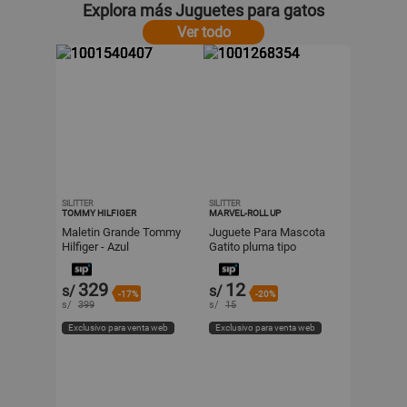
Explora más Juguetes para gatos
Ver todo
SILITTER
SILITTER
TOMMY HILFIGER
MARVEL-ROLL UP
Maletin Grande Tommy
Juguete Para Mascota
Hilfiger - Azul
Gatito pluma tipo
plomero
329
12
s/
s/
-17%
-20%
s/
399
s/
15
Exclusivo para venta web
Exclusivo para venta web