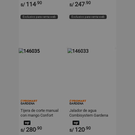
.90
.90
114
247
s/
s/
Exclusivo para venta web
Exclusivo para venta web
GARDENA
GARDENA
Tijera de corte manual
Jalador de agua
con mango Confort
Combisystem Gardena
Gardena
.90
.90
280
120
s/
s/