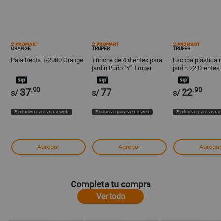
ORANGE
TRUPER
TRUPER
Pala Recta T-2000 Orange
Trinche de 4 dientes para
Escoba plástica r
jardín Puño "Y" Truper
jardín 22 Diente
48" Truper
.90
.90
37
77
22
s/
s/
s/
Exclusivo para venta web
Exclusivo para venta web
Exclusivo para vent
Agregar
Agregar
Agregar
Completa tu compra
Ver todo