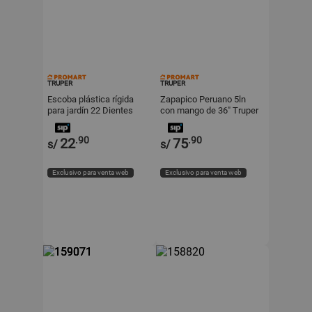
TRUPER
TRUPER
Escoba plástica rígida
Zapapico Peruano 5ln
para jardín 22 Dientes
con mango de 36" Truper
Mango 48" Truper
.90
.90
22
75
s/
s/
Exclusivo para venta web
Exclusivo para venta web