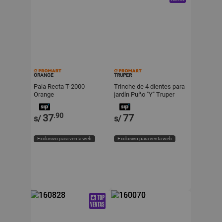
ORANGE
TRUPER
Pala Recta T-2000
Trinche de 4 dientes para
Orange
jardín Puño "Y" Truper
.90
37
77
s/
s/
Exclusivo para venta web
Exclusivo para venta web