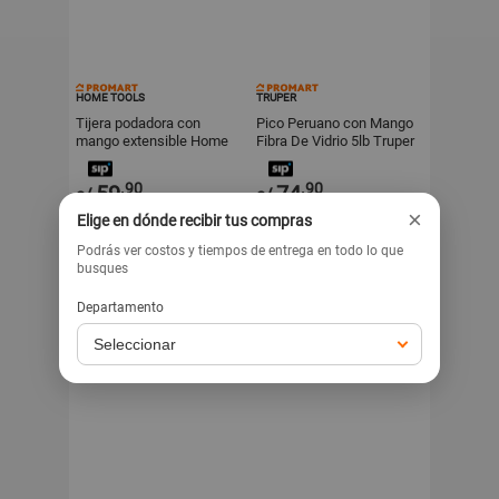
HOME TOOLS
TRUPER
Tijera podadora con
Pico Peruano con Mango
mango extensible Home
Fibra De Vidrio 5lb Truper
Tools
.90
.90
59
74
s/
s/
×
Elige en dónde recibir tus compras
Exclusivo para venta web
Exclusivo para venta web
Podrás ver costos y tiempos de entrega en todo lo que
busques
Departamento