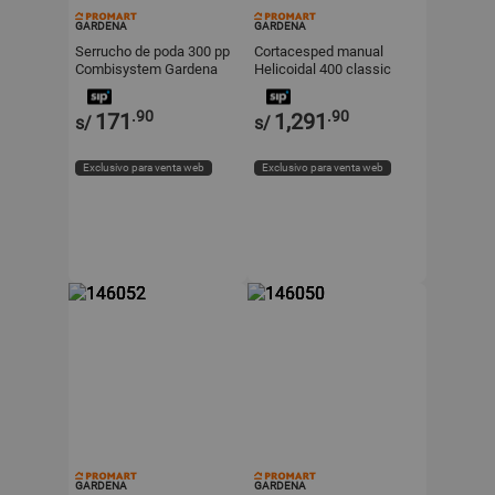
GARDENA
GARDENA
Serrucho de poda 300 pp
Cortacesped manual
Combisystem Gardena
Helicoidal 400 classic
Gardena
.90
.90
171
1,291
s/
s/
Exclusivo para venta web
Exclusivo para venta web
GARDENA
GARDENA