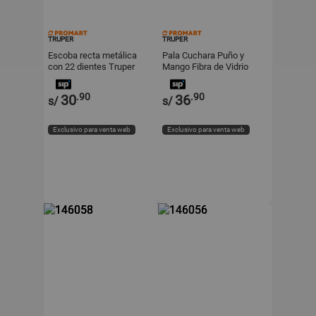
TRUPER
TRUPER
Escoba recta metálica
Pala Cuchara Puño y
con 22 dientes Truper
Mango Fibra de Vidrio
Truper
.90
.90
30
36
s/
s/
Exclusivo para venta web
Exclusivo para venta web