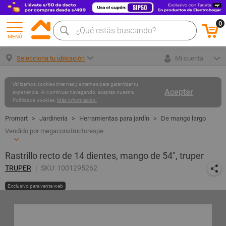
0
MENÚ
Selecciona tu ubicación
Mi cuenta
Utilizamos cookies internas y externas para garantizar tu
Aceptar
experiencia. Al continuar navegando, aceptas nuestra
Política de cookies.
Más información.
Jardinería
Herramientas para jardín
De mango largo
Vendido por megaconstructorespe
Rastrillo recto de 14 dientes, mango de 54", truper
TRUPER
SKU: 1001295262
Exclusivo para venta web