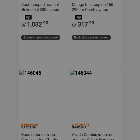
Costacesped manual
Mango telescópico 160-
Helicoidal 330classic
290cm Combisystem
Gardena
Gardena
.90
.90
1,032
317
s/
s/
Exclusivo para venta web
Exclusivo para venta web
GARDENA
GARDENA
Recolector de fruta
Azada Combisystem de
Combisystem Gardena
anchura 6.5cm Gardena