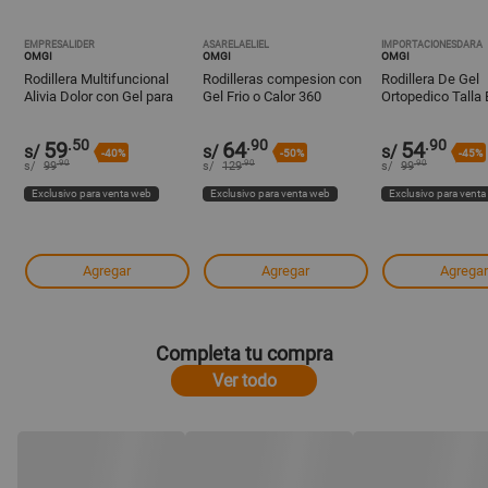
EMPRESALIDER
ASARELAELIEL
IMPORTACIONESDARA
OMGI
OMGI
OMGI
Rodillera Multifuncional
Rodilleras compesion con
Rodillera De Gel
Alivia Dolor con Gel para
Gel Frio o Calor 360
Ortopedico Talla
Terapia de Frío y Calor
Negro
.50
.90
.90
59
64
54
s/
s/
s/
-40%
-50%
-45%
.90
.90
.90
s/
99
s/
129
s/
99
Exclusivo para venta web
Exclusivo para venta web
Exclusivo para vent
Agregar
Agregar
Agregar
Completa tu compra
Ver todo