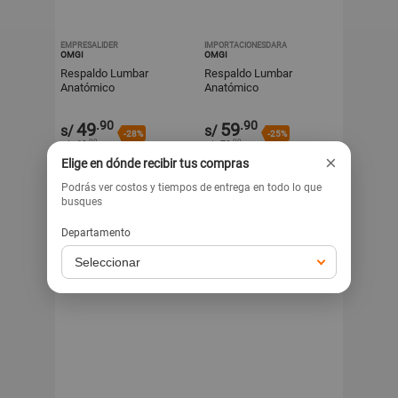
EMPRESALIDER
IMPORTACIONESDARA
OMGI
OMGI
Respaldo Lumbar
Respaldo Lumbar
Anatómico
Anatómico
.90
.90
49
59
s/
s/
-28%
-25%
.90
.90
s/
69
s/
79
×
Elige en dónde recibir tus compras
Exclusivo para venta web
Exclusivo para venta web
Podrás ver costos y tiempos de entrega en todo lo que
busques
Departamento