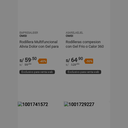
EMPRESALIDER
ASARELAELIEL
OMGI
OMGI
Rodillera Multifuncional
Rodilleras compesion
Alivia Dolor con Gel para
con Gel Frio o Calor 360
Terapia de Frío y Calor
.50
.90
59
64
s/
s/
-40%
-50%
.90
.90
s/
99
s/
129
Exclusivo para venta web
Exclusivo para venta web