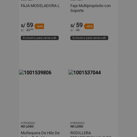
FAJA MODELADORA L
Faja Multipropósito con
Soporte
59
59
s/
s/
-34%
-40%
.90
s/
89
s/
99
Exclusivo para venta web
Exclusivo para venta web
KYRIOSSAC
KYRIOSSAC
NO LOGO
NO LOGO
Muñequera De Hilo De
RODILLERA