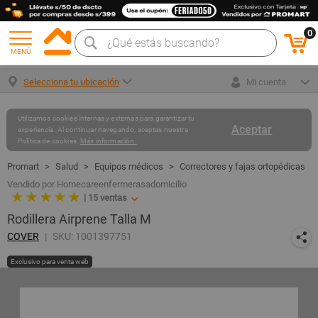
0
MENÚ
Selecciona tu ubicación
Mi cuenta
Utilizamos cookies internas y externas para garantizar tu
Aceptar
experiencia. Al continuar navegando, aceptas nuestra
Política de cookies.
Más información.
Salud
Equipos médicos
Correctores y fajas ortopédicas
Vendido por Homecareenfermerasadomicilio
★ ★ ★ ★ ★
|
15
ventas
Rodillera Airprene Talla M
COVER
SKU: 1001397751
Exclusivo para venta web