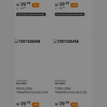
TALLA L
.99
.99
39
39
s/
s/
-42%
-42%
.99
.99
s/
69
s/
69
Exclusivo para venta web
Exclusivo para venta web
KYRIOSSAC
KYRIOSSAC
NO LOGO
NO LOGO
RODILLERA
TOBILLERA
TERAPEUTICA HILO DE
TERAPEUTICA HILO DE
COBRE PARA LESIONES
COBRE TALLA S
TALLA M
.99
.99
39
39
s/
s/
-42%
-42%
.99
.99