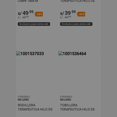
Cobre Talla M
TERAPEUTICA HILO DE
COBRE PARA LESIONES
TALLA S
.99
.99
49
39
s/
s/
-28%
-42%
.99
.99
s/
69
s/
69
Exclusivo para venta web
Exclusivo para venta web
KYRIOSSAC
KYRIOSSAC
NO LOGO
NO LOGO
RODILLERA
TOBILLERA
TERAPEUTICA HILO DE
TERAPEUTICA HILO DE
COBRE PARA LESIONES
COBRE TALLA M