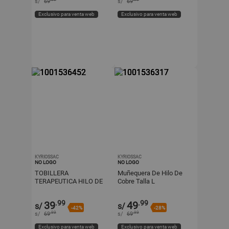
s/
69
s/
69
Exclusivo para venta web
Exclusivo para venta web
KYRIOSSAC
KYRIOSSAC
NO LOGO
NO LOGO
TOBILLERA
Muñequera De Hilo De
TERAPEUTICA HILO DE
Cobre Talla L
COBRE TALLA L
.99
.99
39
49
s/
s/
-42%
-28%
.99
.99
s/
69
s/
69
Exclusivo para venta web
Exclusivo para venta web