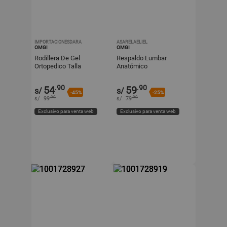
IMPORTACIONESDARA
ASARELAELIEL
OMGI
OMGI
Rodillera De Gel
Respaldo Lumbar
Ortopedico Talla
Anatómico
Estándar Negro
.90
.90
54
59
s/
s/
-45%
-25%
.90
.90
s/
99
s/
79
Exclusivo para venta web
Exclusivo para venta web