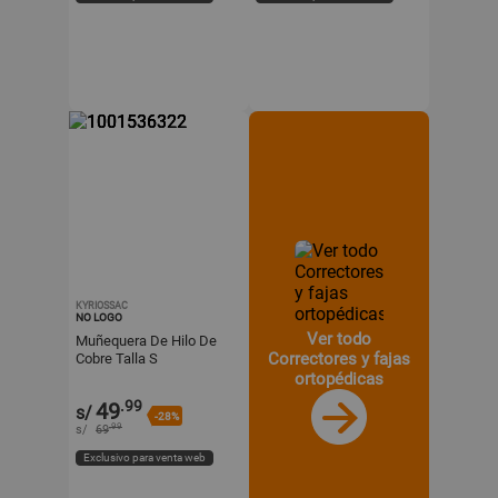
KYRIOSSAC
NO LOGO
Ver todo
Muñequera De Hilo De
Correctores y fajas
Cobre Talla S
ortopédicas
.99
49
s/
-28%
.99
s/
69
Exclusivo para venta web