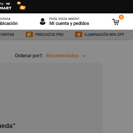
0
ecciona
Hola
, inicia sesión!
ubicación
Mi cuenta y pedidos
 VENTAS
PRECIAZOS PRO
ILUMINACIÓN 80% OFF
Ordenar por1:
Recomendados
ueda"