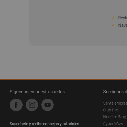
✓
Revis
✓
Nave
Síguenos en nuestras redes
Secciones 
Venta empre
Club Pro
Nuestro Blog
Cyber Wow
Suscríbete y recibe consejos y tutoriales