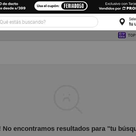
Sel
tu 
TOP
! No encontramos resultados para "tu búsq