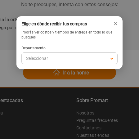
No te preocupes, intenta con estos consejos:
a la ortografía de la palabra.
×
Elige en dónde recibir tus compras
ga por nuestras categorías en el menú.
Podrás ver costos y tiempos de entrega en todo lo que
busques
Departamento
Seleccionar
Ir a la home
destacadas
Sobre Promart
sa
Nosotros
Preguntas frecuentes
Contáctanos
Nuestras tiendas