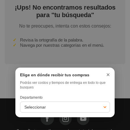
¡Ups! No encontramos resultados
para "tu búsqueda"
No te preocupes, intenta con estos consejos:
✓
Revisa la ortografía de la palabra.
✓
Navega por nuestras categorías en el menú.
×
Elige en dónde recibir tus compras
Podrás ver costos y tiempos de entrega en todo lo que
Ir a la home
busques
Departamento
Síguenos en nuestras redes: