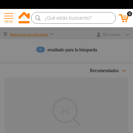
0
MENÚ
Selecciona tu ubicación
Mi cuenta
resultado para la búsqueda
0
Recomendados