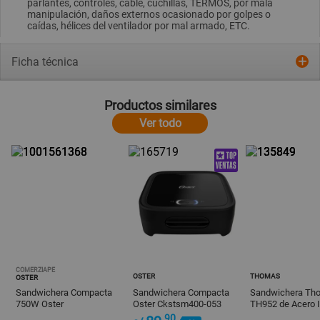
parlantes, controles, cable, cuchillas, TERMOS, por mala
manipulación, daños externos ocasionado por golpes o
caídas, hélices del ventilador por mal armado, ETC.
Ficha técnica
Productos similares
Ver todo
COMERZIAPE
OSTER
THOMAS
OSTER
Sandwichera Compacta
Sandwichera Compacta
Sandwichera Th
750W Oster
Oster Ckstsm400-053
TH952 de Acero I
CKSTSM2885R
Negro
Blanco
.90