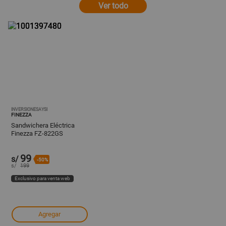
Ver todo
INVERSIONESAYSI
FINEZZA
Sandwichera Eléctrica
Finezza FZ-822GS
99
s/
-50%
s/
199
Exclusivo para venta web
Agregar