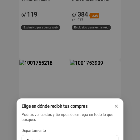
Inoxidable Blanco
LICUADORA OSTER
VASO DE VIDRIO
119
384
s/
s/
BLSTKAG RRD 053
-23%
s/
499
Exclusivo para venta web
Exclusivo para venta web
×
Elige en dónde recibir tus compras
Podrás ver costos y tiempos de entrega en todo lo que
IMPREHUA
ELECTROTECSOLITIONDA
IMACO
OSTER
busques
Sandwichera Grill Imaco
Sandwichera con Platos
Linea Gourmet Acero
Removibles Oster
Departamento
ISG014A
CKSTSM3891053