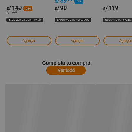
89
s/
-9%
149
99
119
s/
s/
s/
-25%
s/
199
Exclusivo para venta web
Exclusivo para venta web
Exclusivo para vent
Agregar
Agregar
Agregar
Completa tu compra
Ver todo