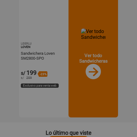
LIDERLU
LOVEN
Sandwichera Loven
Ver todo
SM2800-SPO
Sandwicheras
Multifuncional 3 en 1
199
s/
-23%
s/
259
Exclusivo para venta web
Lo último que viste