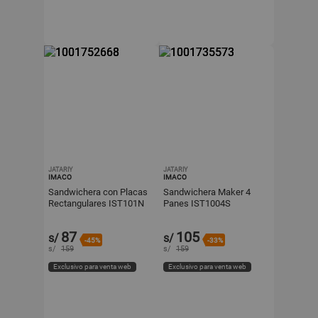
JATARIY
JATARIY
IMACO
IMACO
Sandwichera con Placas
Sandwichera Maker 4
Rectangulares IST101N
Panes IST1004S
Negro 750W
87
105
s/
s/
-45%
-33%
s/
159
s/
159
Exclusivo para venta web
Exclusivo para venta web