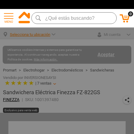
0
MENÚ
Selecciona tu ubicación
Mi cuenta
Utilizamos cookies internas y externas para garantizar tu
Aceptar
experiencia. Al continuar navegando, aceptas nuestra
Política de cookies.
Más información.
Electrohogar
Electrodomésticos
Sandwicheras
Vendido por INVERSIONESAYSI
★ ★ ★ ★ ★
|
7
ventas
Sandwichera Eléctrica Finezza FZ-822GS
FINEZZA
SKU: 1001397480
Exclusivo para venta web