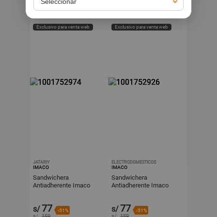
79
169
s/
s/
-27%
-43%
s/
109
s/
299
Exclusivo para venta web
Exclusivo para venta web
JATARIY
ELECTRODOMESTICOS
IMACO
IMACO
Sandwichera
Sandwichera
Antiadherente Imaco
Antiadherente Imaco
IST101 Blanco 750W
IST101 Blanco 750W
77
77
s/
s/
-51%
-51%
s/
159
s/
159