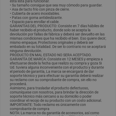
está lista para funcionar.
• Su tamaño consigue que sea muy cómodo para guardar.
• Asa de tacto frío con pinza de cierre.
• Cubierta de acero inoxidables.
• Patas con goma antideslizante.
• Espacio para enrollar el cable.
GARANTÍAS DEL PRODUCTO: Consiste en 7 días hábiles de
haber recibido el producto, donde solo se acepta la
devolución por fallas de fábrica y deberá ser devuelto en las
mismas condiciones que ha recibido el bien. Eso quiere decir;
mismo empaque, Protectores originales y deberá ser
embalado en su totalidad. De ser lo contrario no se aceptará
ninguna devolución.
PRODUCTO EN MAL ESTADO NO SERA ACEPTADO.
GARANTÍA DE MARCA: Consiste en 12 MESES y empieza a
efectuarse desde la fecha que realizo su compra y goza Si
Ud. tuviera alguna inconveniente con el producto y durante
el periodo de garantía, La marca se encargará de dar
soporte técnico y para efectuar su garantía deberá realizar
su reclamo con su comprobante de compra, sin ello no
procederá.
Asimismo, para trasladar el producto defectuoso,
comuníquese con nosotros, para brindar la dirección de
soporte técnico más cercano a su domicilio o poder
coordinar el recojo de su producto con un costo adicional.
IMPORTANTE: Todo reclamo es únicamente con
comprobante de compra
NOTA: La marca no da garantía de accesorios, así como