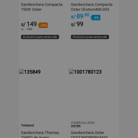
Sandwichera Compacta
Sandwichera Compacta
750W Oster
Oster Ckstsm400-053
CKSTSM2885R
Negro
.90
89
s/
-9%
149
99
s/
s/
-25%
s/
199
Exclusivo para venta web
Exclusivo para venta web
COMERCIALLEDDS
THOMAS
OSTER
Sandwichera Thomas
Sandwichera Oster
TH952 de Acero
CKSTSM2885M MAS