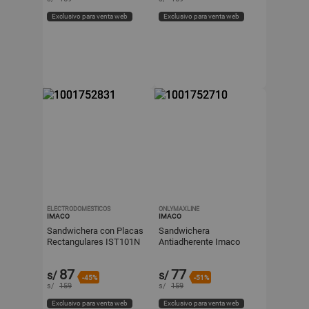
Exclusivo para venta web
Exclusivo para venta web
ELECTRODOMESTICOS
ONLYMAXLINE
IMACO
IMACO
Sandwichera con Placas
Sandwichera
Rectangulares IST101N
Antiadherente Imaco
Negro 750W
IST101 Blanco 750W
87
77
s/
s/
-45%
-51%
s/
159
s/
159
Exclusivo para venta web
Exclusivo para venta web