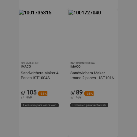
ONLYMAXLINE
INVERSIONESDAWA
IMACO
IMACO
Sandwichera Maker 4
Sandwichera Maker
Panes IST1004S
Imaco 2 panes - IST101N
105
89
s/
s/
-33%
-35%
s/
159
s/
139
Exclusivo para venta web
Exclusivo para venta web