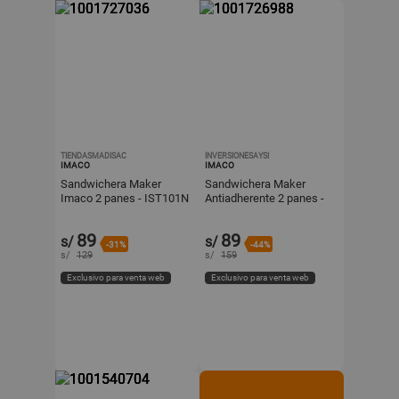
TIENDASMADISAC
INVERSIONESAYSI
IMACO
IMACO
Sandwichera Maker
Sandwichera Maker
Imaco 2 panes - IST101N
Antiadherente 2 panes -
Imaco IST101N
89
89
s/
s/
-31%
-44%
s/
129
s/
159
Exclusivo para venta web
Exclusivo para venta web