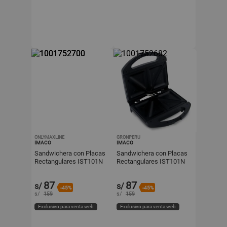
ONLYMAXLINE
GRONPERU
IMACO
IMACO
Sandwichera con Placas
Sandwichera con Placas
Rectangulares IST101N
Rectangulares IST101N
Negro 750W
Negro 750W
87
87
s/
s/
-45%
-45%
s/
159
s/
159
Exclusivo para venta web
Exclusivo para venta web