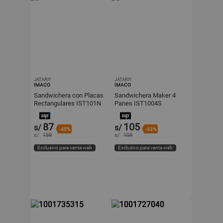
JATARIY
JATARIY
IMACO
IMACO
Sandwichera con Placas
Sandwichera Maker 4
Rectangulares IST101N
Panes IST1004S
Negro 750W
87
105
s/
s/
-45%
-33%
s/
159
s/
159
Exclusivo para venta web
Exclusivo para venta web