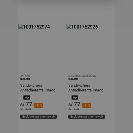
JATARIY
ELECTRODOMESTICOS
IMACO
IMACO
Sandwichera
Sandwichera
Antiadherente Imaco
Antiadherente Imaco
IST101 Blanco 750W
IST101 Blanco 750W
77
77
s/
s/
-51%
-51%
s/
159
s/
159
Exclusivo para venta web
Exclusivo para venta web