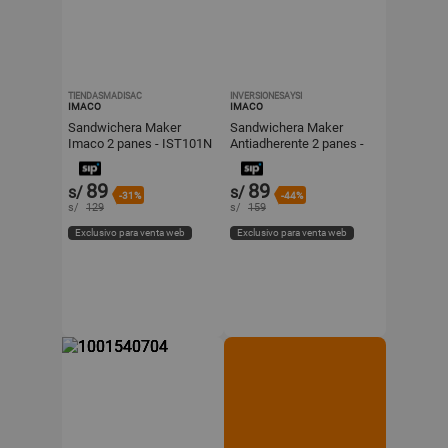
TIENDASMADISAC
INVERSIONESAYSI
IMACO
IMACO
Sandwichera Maker
Sandwichera Maker
Imaco 2 panes - IST101N
Antiadherente 2 panes -
Imaco IST101N
89
89
s/
s/
-31%
-44%
s/
129
s/
159
Exclusivo para venta web
Exclusivo para venta web