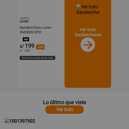
LIDERLU
LOVEN
Sandwichera Loven
Ver todo
SM2800-SPO
Sandwicheras
Multifuncional 3 en 1
199
s/
-23%
s/
259
Exclusivo para venta web
Lo último que viste
Ver todo