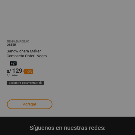
TIENDASMADISAC
OSTER
Sandwichera Maker
Compacta Oster- Negro
129
s/
-13%
s/
149
Exclusivo para venta web
Agregar
Síguenos en nuestras redes: