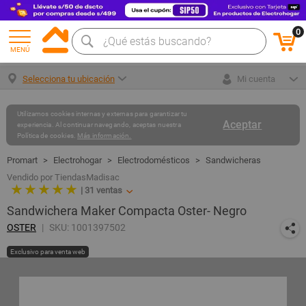
0
MENÚ
Selecciona tu ubicación
Mi cuenta
Utilizamos cookies internas y externas para garantizar tu
Aceptar
experiencia. Al continuar navegando, aceptas nuestra
Política de cookies.
Más información.
Electrohogar
Electrodomésticos
Sandwicheras
Vendido por TiendasMadisac
★ ★ ★ ★ ★
|
31
ventas
Sandwichera Maker Compacta Oster- Negro
OSTER
SKU: 1001397502
Exclusivo para venta web