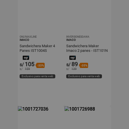
ONLYMAXLINE
INVERSIONESDAWA
IMACO
IMACO
Sandwichera Maker 4
Sandwichera Maker
Panes IST1004S
Imaco 2 panes - IST101N
105
89
s/
s/
-33%
-35%
s/
159
s/
139
Exclusivo para venta web
Exclusivo para venta web