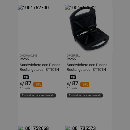
ONLYMAXLINE
GRONPERU
IMACO
IMACO
Sandwichera con Placas
Sandwichera con Placas
Rectangulares IST101N
Rectangulares IST101N
Negro 750W
Negro 750W
87
87
s/
s/
-45%
-45%
s/
159
s/
159
Exclusivo para venta web
Exclusivo para venta web