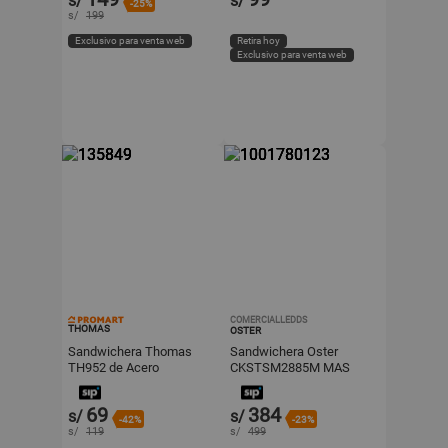
s/
s/
-25%
s/
199
Exclusivo para venta web
Retira hoy
Exclusivo para venta web
COMERCIALLEDDS
THOMAS
OSTER
Sandwichera Thomas
Sandwichera Oster
TH952 de Acero
CKSTSM2885M MAS
Inoxidable Blanco
LICUADORA OSTER
VASO DE VIDRIO
69
384
s/
s/
BLSTKAG RRD 053
-42%
-23%
s/
119
s/
499