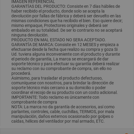
IMAGEN REFERENCIAL
GARANTÍAS DEL PRODUCTO: Consiste en 7 días hábiles de
haber recibido el producto, donde solo se acepta la
devolución por fallas de fábrica y deberá ser devuelto en las
mismas condiciones que ha recibido el bien. Eso quiere decir;
mismo empaque, Protectores originales y deberá ser
embalado en su totalidad. De ser lo contrario no se aceptará
ninguna devolución.
PRODUCTO EN MAL ESTADO NO SERA ACEPTADO.
GARANTÍA DE MARCA: Consiste en 12 MESES y empieza a
efectuarse desde la fecha que realizo su compra y goza Si
Ud. tuviera alguna inconveniente con el producto y durante
el periodo de garantía, La marca se encargará de dar
soporte técnico y para efectuar su garantía deberá realizar
su reclamo con su comprobante de compra, sin ello no
procederá.
Asimismo, para trasladar el producto defectuoso,
comuníquese con nosotros, para brindar la dirección de
soporte técnico más cercano a su domicilio o poder
coordinar el recojo de su producto con un costo adicional.
IMPORTANTE: Todo reclamo es únicamente con
comprobante de compra
NOTA: La marca no da garantía de accesorios, así como
parlantes, controles, cable, cuchillas, TERMOS, por mala
manipulación, daños externos ocasionado por golpes o
caídas, hélices del ventilador por mal armado, ETC.