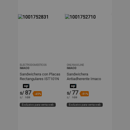
ELECTRODOMESTICOS
ONLYMAXLINE
IMACO
IMACO
Sandwichera con Placas
Sandwichera
Rectangulares IST101N
Antiadherente Imaco
Negro 750W
IST101 Blanco 750W
87
77
s/
s/
-45%
-51%
s/
159
s/
159
Exclusivo para venta web
Exclusivo para venta web