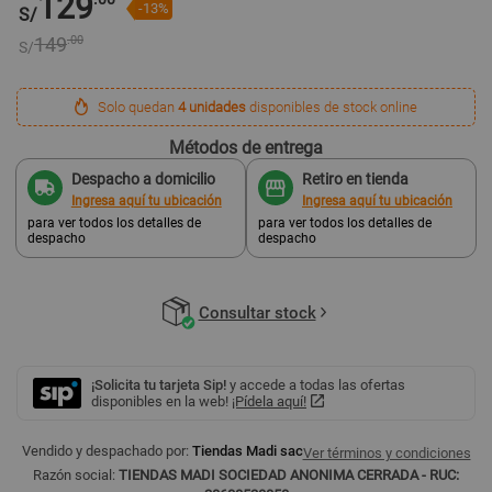
129
-13%
S/
149
.00
S/
Solo quedan
4 unidades
disponibles de stock online
Métodos de entrega
Despacho a domicilio
Retiro en tienda
Ingresa aquí tu ubicación
Ingresa aquí tu ubicación
para ver todos los detalles de
para ver todos los detalles de
despacho
despacho
Consultar stock
¡Solicita tu tarjeta Sip!
y accede a todas las ofertas
disponibles en la web!
¡Pídela aquí!
Vendido y despachado por:
Tiendas Madi sac
Ver términos y condiciones
Razón social:
TIENDAS MADI SOCIEDAD ANONIMA CERRADA - RUC: