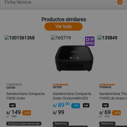
Ficha técnica
Productos similares
Ver todo
COMERZIAPE
OSTER
THOMAS
OSTER
Sandwichera Compacta
Sandwichera Compacta
Sandwichera Th
750W Oster
Oster Ckstsm400-053
TH952 de Acero I
CKSTSM2885R
Negro
Blanco
.90
89
s/
-9%
149
99
69
s/
s/
s/
-25%
-42%
s/
199
s/
119
Exclusivo para venta web
Retira hoy
Retira hoy