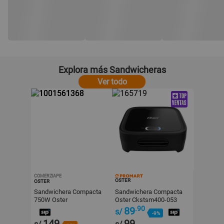
Explora más Sandwicheras
Ver todo
COMERZIAPE
OSTER
OSTER
Sandwichera Compacta
Sandwichera Compacta
750W Oster
Oster Ckstsm400-053
CKSTSM2885R
Negro
.90
89
s/
-9%
149
99