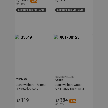
s/
s/
-25%
s/
199
Exclusivo para venta web
Exclusivo para venta web
COMERCIALLEDDS
THOMAS
OSTER
Sandwichera Thomas
Sandwichera Oster
TH952 de Acero
CKSTSM2885M MAS
Inoxidable Blanco
LICUADORA OSTER
VASO DE VIDRIO
119
384
s/
s/
BLSTKAG RRD 053
-23%
s/
499