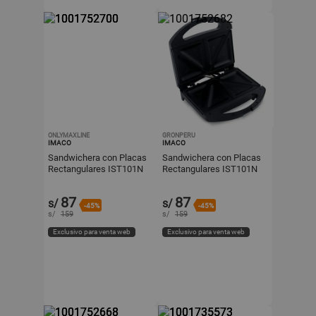
ONLYMAXLINE
GRONPERU
IMACO
IMACO
Sandwichera con Placas
Sandwichera con Placas
Rectangulares IST101N
Rectangulares IST101N
Negro 750W
Negro 750W
87
87
s/
s/
-45%
-45%
s/
159
s/
159
Exclusivo para venta web
Exclusivo para venta web