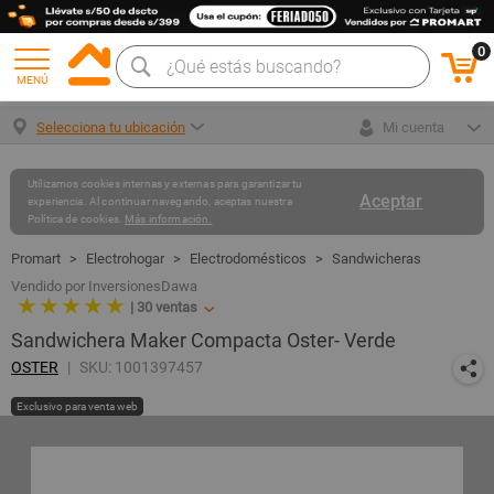
0
MENÚ
Selecciona tu ubicación
Mi cuenta
Utilizamos cookies internas y externas para garantizar tu
Aceptar
experiencia. Al continuar navegando, aceptas nuestra
Política de cookies.
Más información.
Electrohogar
Electrodomésticos
Sandwicheras
Vendido por InversionesDawa
★ ★ ★ ★ ★
|
30
ventas
Sandwichera Maker Compacta Oster- Verde
OSTER
SKU: 1001397457
Exclusivo para venta web