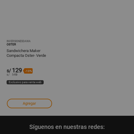
INVERSIONESDAWA
OSTER
Sandwichera Maker
Compacta Oster- Verde
129
s/
-13%
s/
149
Exclusivo para venta web
Agregar
Síguenos en nuestras redes: