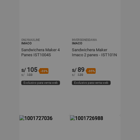
ONLYMAXLINE
INVERSIONESDAWA
IMACO
IMACO
Sandwichera Maker 4
Sandwichera Maker
Panes IST1004S
Imaco 2 panes - IST101N
105
89
s/
s/
-33%
-35%
s/
159
s/
139
Exclusivo para venta web
Exclusivo para venta web