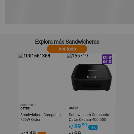
Explora más Sandwicheras
Ver todo
COMERZIAPE
OSTER
OSTER
Sandwichera Compacta
Sandwichera Compacta
750W Oster
Oster Ckstsm400-053
CKSTSM2885R
Negro
.90
89
s/
-9%
149
99