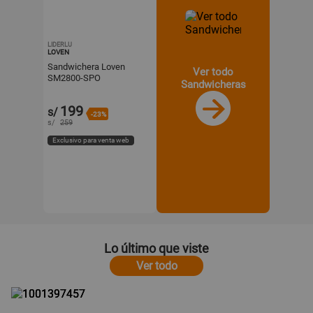
LIDERLU
LOVEN
Sandwichera Loven
Ver todo
SM2800-SPO
Sandwicheras
Multifuncional 3 en 1
199
s/
-23%
s/
259
Exclusivo para venta web
Lo último que viste
Ver todo