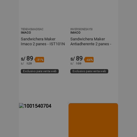
TIENDASMADISAC
INVERSIONESAYSI
IMACO
IMACO
Sandwichera Maker
Sandwichera Maker
Imaco 2 panes - IST101N
Antiadherente 2 panes -
Imaco IST101N
89
89
s/
s/
-31%
-44%
s/
129
s/
159
Exclusivo para venta web
Exclusivo para venta web