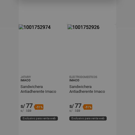
JATARIY
ELECTRODOMESTICOS
IMACO
IMACO
Sandwichera
Sandwichera
Antiadherente Imaco
Antiadherente Imaco
IST101 Blanco 750W
IST101 Blanco 750W
77
77
s/
s/
-51%
-51%
s/
159
s/
159
Exclusivo para venta web
Exclusivo para venta web