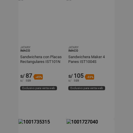
JATARIY
JATARIY
IMACO
IMACO
Sandwichera con Placas
Sandwichera Maker 4
Rectangulares IST101N
Panes IST1004S
Negro 750W
87
105
s/
s/
-45%
-33%
s/
159
s/
159
Exclusivo para venta web
Exclusivo para venta web