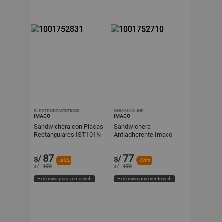
ELECTRODOMESTICOS
ONLYMAXLINE
IMACO
IMACO
Sandwichera con Placas
Sandwichera
Rectangulares IST101N
Antiadherente Imaco
Negro 750W
IST101 Blanco 750W
87
77
s/
s/
-45%
-51%
s/
159
s/
159
Exclusivo para venta web
Exclusivo para venta web