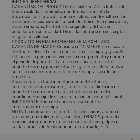
IMAGEN REFERENCIAL
GARANTÍAS DEL PRODUCTO: Consiste en 7 días hábiles de
haber recibido el producto, donde solo se acepta la
devolución por fallas de fábrica y deberá ser devuelto en las
mismas condiciones que ha recibido el bien. Eso quiere decir;
mismo empaque, Protectores originales y deberá ser
embalado en su totalidad. De ser lo contrario no se aceptará
ninguna devolución.
PRODUCTO EN MAL ESTADO NO SERA ACEPTADO.
GARANTÍA DE MARCA: Consiste en 12 MESES y empieza a
efectuarse desde la fecha que realizo su compra y goza Si
Ud. tuviera alguna inconveniente con el producto y durante
el periodo de garantía, La marca se encargará de dar
soporte técnico y para efectuar su garantía deberá realizar
su reclamo con su comprobante de compra, sin ello no
procederá.
Asimismo, para trasladar el producto defectuoso,
comuníquese con nosotros, para brindar la dirección de
soporte técnico más cercano a su domicilio o poder
coordinar el recojo de su producto con un costo adicional.
IMPORTANTE: Todo reclamo es únicamente con
comprobante de compra
NOTA: La marca no da garantía de accesorios, así como
parlantes, controles, cable, cuchillas, TERMOS, por mala
manipulación, daños externos ocasionado por golpes o
caídas, hélices del ventilador por mal armado, ETC.