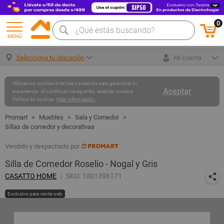
0
MENÚ
Selecciona tu ubicación
Mi cuenta
Utilizamos cookies internas y externas para garantizar tu
Aceptar
experiencia. Al continuar navegando, aceptas nuestra
Política de cookies.
Más información.
Muebles
Sala y Comedor
Sillas de comedor y decorativas
Vendido y despachado por
Silla de Comedor Roselio - Nogal y Gris
CASATTO HOME
SKU: 1001396171
Exclusivo para venta web