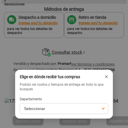
Métodos de entrega
Despacho a domicilio
Retiro en tienda
Ingresa aquí tu ubicación
Ingresa aquí tu ubicación
para ver todos los detalles de
para ver todos los detalles de
despacho
despacho
Consultar stock
Vendido y despachado por:
Promart
Ver términos y condiciones
Razón social:
Homecenters Peruanos S.A. - RUC: 20536557858
×
Elige en dónde recibir tus compras
Productos similares
Podrás ver costos y tiempos de entrega en todo lo que
Ver todo
busques
Departamento