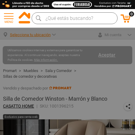
0
MENÚ
Selecciona tu ubicación
Mi cuenta
Utilizamos cookies internas y externas para garantizar tu
Aceptar
experiencia. Al continuar navegando, aceptas nuestra
Política de cookies.
Más información.
Muebles
Sala y Comedor
Sillas de comedor y decorativas
Vendido y despachado por
Silla de Comedor Winston - Marrón y Blanco
CASATTO HOME
SKU: 1001396215
Exclusivo para venta web