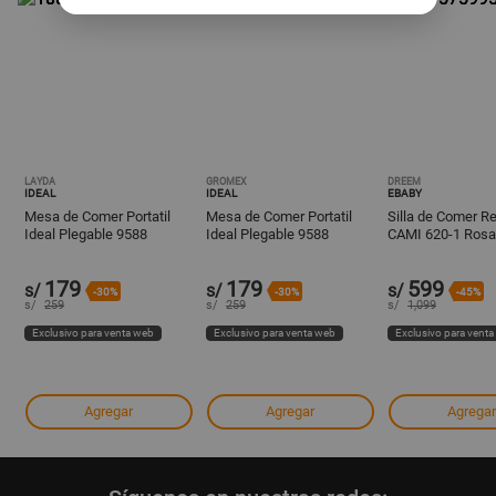
LAYDA
GROMEX
DREEM
IDEAL
IDEAL
EBABY
Mesa de Comer Portatil
Mesa de Comer Portatil
Silla de Comer R
Ideal Plegable 9588
Ideal Plegable 9588
CAMI 620-1 Ros
Rosado
Rosado
179
179
599
s/
s/
s/
-30%
-30%
-45%
s/
259
s/
259
s/
1,099
Exclusivo para venta web
Exclusivo para venta web
Exclusivo para vent
Agregar
Agregar
Agregar