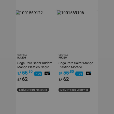
OECHSLE
OECHSLE
RUDEM
RUDEM
Soga Para Saltar Rudem
Soga Para Saltar Mango
Mango Plástico Negro
Plástico Morado
.80
.80
55
55
s/
s/
-10%
-10%
62
62
s/
s/
Exclusivo para venta web
Exclusivo para venta web