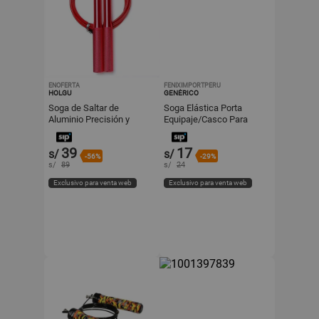
ENOFERTA
FENIXIMPORTPERU
HOLGU
GENÉRICO
Soga de Saltar de
Soga Elástica Porta
Aluminio Precisión y
Equipaje/Casco Para
Velocidad Pro
Moto 145 Cm
39
17
s/
s/
-56%
-29%
s/
89
s/
24
Exclusivo para venta web
Exclusivo para venta web