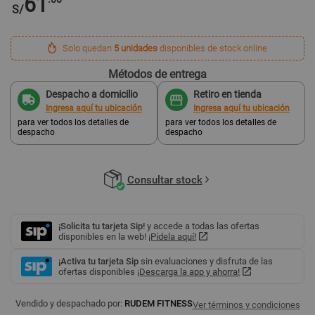
61
S/
Solo quedan
5 unidades
disponibles de stock online
Métodos de entrega
Despacho a domicilio
Retiro en tienda
Ingresa aquí tu ubicación
Ingresa aquí tu ubicación
para ver todos los detalles de
para ver todos los detalles de
despacho
despacho
Consultar stock
¡Solicita tu tarjeta Sip!
y accede a todas las ofertas
disponibles en la web!
¡Pídela aquí!
¡Activa tu tarjeta Sip
sin evaluaciones y disfruta de las
ofertas disponibles
¡Descarga la app y ahorra!
Vendido y despachado por:
RUDEM FITNESS
Ver términos y condiciones