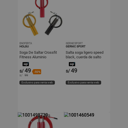
ENOFERTA
GERNICSPORT
HOLGU
GERNIC SPORT
Soga De Saltar Crossfit
Salta soga ligero speed
Fitness Aluminio
black, cuerda de salto
49
49
s/
s/
-50%
s/
99
Exclusivo para venta web
Exclusivo para venta web