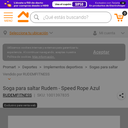
0
MENÚ
Selecciona tu ubicación
Mi cuenta
Utilizamos cookies internas y externas para garantizar tu
Aceptar
experiencia. Al continuar navegando, aceptas nuestra
Política de cookies.
Más información.
Deportes
Implementos deportivos
Sogas para saltar
Vendido por RUDEMFITNESS
Soga para saltar Rudem - Speed Rope Azul
RUDEMFITNESS
SKU: 1001397835
Exclusivo para venta web