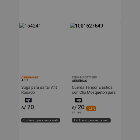
FENIXIMPORTPERU
AFIT
GENÉRICO
Soga para saltar Afit
Cuerda Tensor Elastica
Rosado
con Clip Mosqueton para
Moto 8mm x 180 cm
Brickell SB-122 Amarillo
70
20
s/
s/
-28%
s/
28
Exclusivo para venta web
Exclusivo para venta web