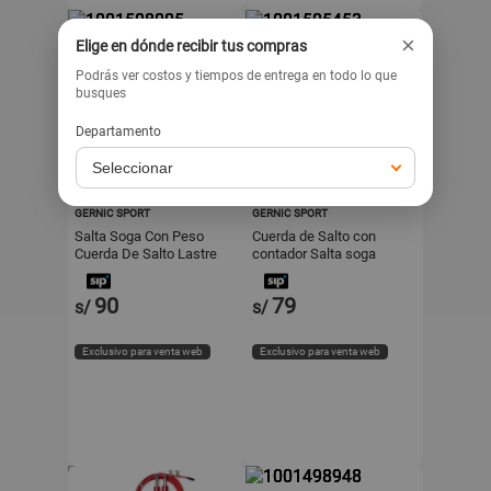
×
Elige en dónde recibir tus compras
Podrás ver costos y tiempos de entrega en todo lo que
busques
Departamento
GERNICSPORT
GERNICSPORT
GERNIC SPORT
GERNIC SPORT
Salta Soga Con Peso
Cuerda de Salto con
Cuerda De Salto Lastre
contador Salta soga
Black
90
79
s/
s/
Exclusivo para venta web
Exclusivo para venta web